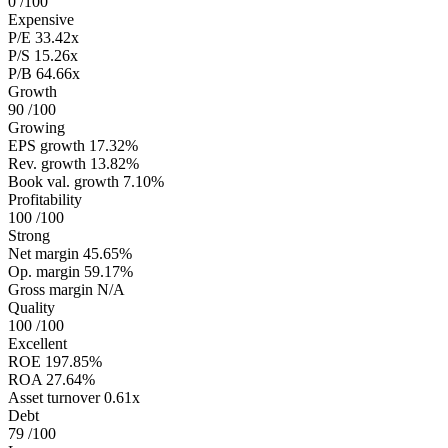
0
/100
Expensive
P/E
33.42x
P/S
15.26x
P/B
64.66x
Growth
90
/100
Growing
EPS growth
17.32%
Rev. growth
13.82%
Book val. growth
7.10%
Profitability
100
/100
Strong
Net margin
45.65%
Op. margin
59.17%
Gross margin
N/A
Quality
100
/100
Excellent
ROE
197.85%
ROA
27.64%
Asset turnover
0.61x
Debt
79
/100