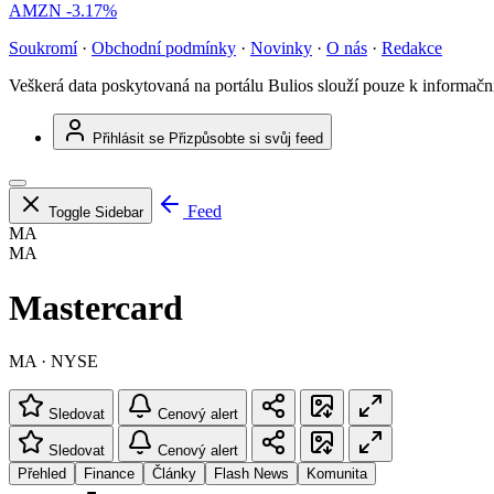
AMZN
-3.17%
Soukromí
·
Obchodní podmínky
·
Novinky
·
O nás
·
Redakce
Veškerá data poskytovaná na portálu Bulios slouží pouze k informač
Přihlásit se
Přizpůsobte si svůj feed
Feed
Toggle Sidebar
MA
MA
Mastercard
MA · NYSE
Sledovat
Cenový alert
Sledovat
Cenový alert
Přehled
Finance
Články
Flash News
Komunita