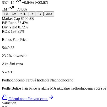
$574.15
+0.64%
(+$3.67)
1M
+7.43%
1M
6M
YTD
1Y
5Y
MAX
Market Cap
$500.3B
P/E Ratio
33.42x
Div. Yield
0.72%
ROE
197.85%
Bulios Fair Price
$440.83
23.2% downside
Aktuální cena
$574.15
Podhodnoceno
Férová hodnota
Nadhodnoceno
Podle Bulios Fair Price je akcie MA aktuálně nadhodnocená vůči své 
Odemknout férovou cenu
Valuation