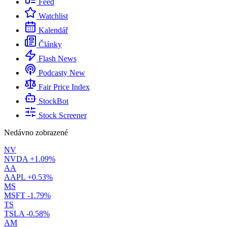
Feed
Watchlist
Kalendář
Články
Flash News
Podcasty
New
Fair Price Index
StockBot
Stock Screener
Nedávno zobrazené
NV
NVDA
+1.09%
AA
AAPL
+0.53%
MS
MSFT
-1.79%
TS
TSLA
-0.58%
AM