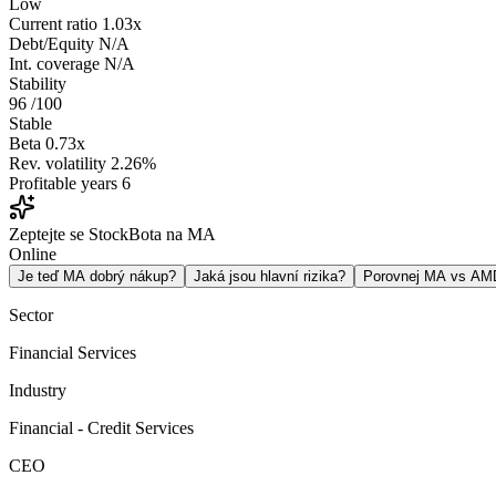
Low
Current ratio
1.03x
Debt/Equity
N/A
Int. coverage
N/A
Stability
96
/100
Stable
Beta
0.73x
Rev. volatility
2.26%
Profitable years
6
Zeptejte se StockBota na MA
Online
Je teď MA dobrý nákup?
Jaká jsou hlavní rizika?
Porovnej MA vs AM
Sector
Financial Services
Industry
Financial - Credit Services
CEO