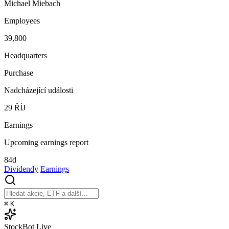
Michael Miebach
Employees
39,800
Headquarters
Purchase
Nadcházející události
29
ŘÍJ
Earnings
Upcoming earnings report
84d
Dividendy
Earnings
⌘
K
StockBot
Live