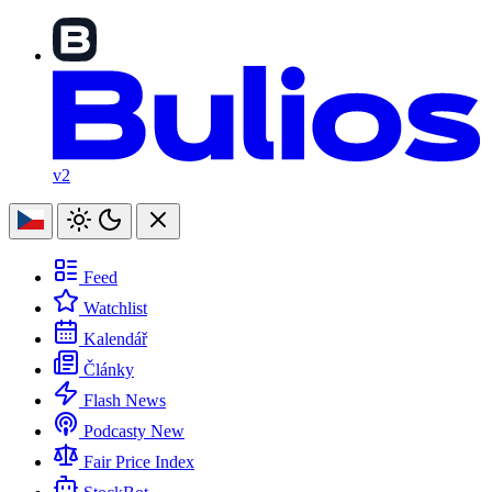
v2
Feed
Watchlist
Kalendář
Články
Flash News
Podcasty
New
Fair Price Index