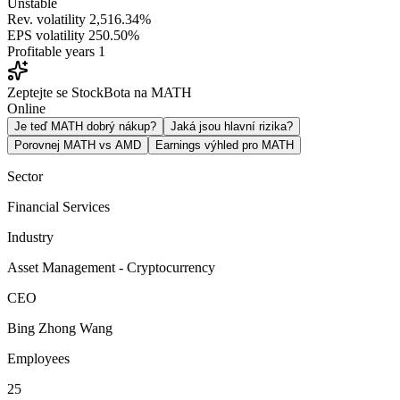
Unstable
Rev. volatility
2,516.34%
EPS volatility
250.50%
Profitable years
1
Zeptejte se StockBota na MATH
Online
Je teď MATH dobrý nákup?
Jaká jsou hlavní rizika?
Porovnej MATH vs AMD
Earnings výhled pro MATH
Sector
Financial Services
Industry
Asset Management - Cryptocurrency
CEO
Bing Zhong Wang
Employees
25