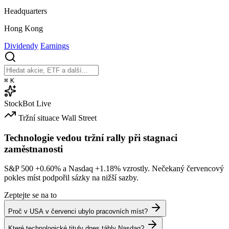
Headquarters
Hong Kong
Dividendy
Earnings
⌘
K
StockBot
Live
Tržní situace
Wall Street
Technologie vedou tržní rally při stagnaci
zaměstnanosti
S&P 500
+0.60%
a Nasdaq
+1.18%
vzrostly. Nečekaný červencový
pokles míst podpořil sázky na nižší sazby.
Zeptejte se na to
Proč v USA v červenci ubylo pracovních míst?
Které technologické tituly dnes táhly Nasdaq?