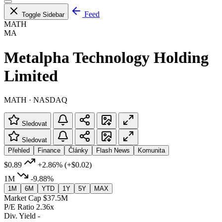
Feed
Toggle Sidebar
MATH
MA
Metalpha Technology Holding
Limited
MATH · NASDAQ
Sledovat
Sledovat
Přehled
Finance
Články
Flash News
Komunita
$0.89
+2.86%
(+$0.02)
1M
-9.88%
1M
6M
YTD
1Y
5Y
MAX
Market Cap
$37.5M
P/E Ratio
2.36x
Div. Yield
-