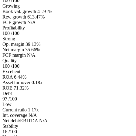
100
/100
Growing
Book val. growth
41.91%
Rev. growth
613.47%
FCF growth
N/A
Profitability
100
/100
Strong
Op. margin
39.13%
Net margin
35.66%
FCF margin
N/A
Quality
100
/100
Excellent
ROA
6.44%
Asset turnover
0.18x
ROE
71.32%
Debt
97
/100
Low
Current ratio
1.17x
Int. coverage
N/A
Net debt/EBITDA
N/A
Stability
16
/100