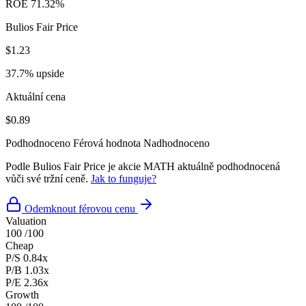
ROE
71.32%
Bulios Fair Price
$1.23
37.7% upside
Aktuální cena
$0.89
Podhodnoceno
Férová hodnota
Nadhodnoceno
Podle Bulios Fair Price je akcie MATH aktuálně podhodnocená
vůči své tržní ceně.
Jak to funguje?
Odemknout férovou cenu
Valuation
100
/100
Cheap
P/S
0.84x
P/B
1.03x
P/E
2.36x
Growth