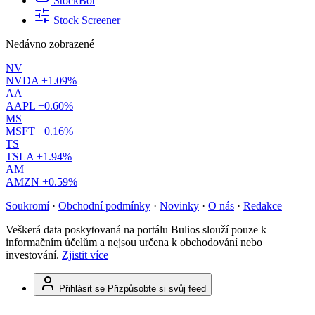
StockBot
Stock Screener
Nedávno zobrazené
NV
NVDA
+1.09%
AA
AAPL
+0.60%
MS
MSFT
+0.16%
TS
TSLA
+1.94%
AM
AMZN
+0.59%
Soukromí
·
Obchodní podmínky
·
Novinky
·
O nás
·
Redakce
Veškerá data poskytovaná na portálu Bulios slouží pouze k
informačním účelům a nejsou určena k obchodování nebo
investování.
Zjistit více
Přihlásit se
Přizpůsobte si svůj feed