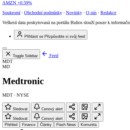
AMZN
+0.59%
Soukromí
·
Obchodní podmínky
·
Novinky
·
O nás
·
Redakce
Veškerá data poskytovaná na portálu Bulios slouží pouze k informač
Přihlásit se
Přizpůsobte si svůj feed
Feed
Toggle Sidebar
MDT
MD
Medtronic
MDT · NYSE
Sledovat
Cenový alert
Sledovat
Cenový alert
Přehled
Finance
Články
Flash News
Komunita