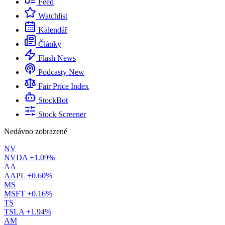
Feed
Watchlist
Kalendář
Články
Flash News
Podcasty
New
Fair Price Index
StockBot
Stock Screener
Nedávno zobrazené
NV
NVDA
+1.09%
AA
AAPL
+0.60%
MS
MSFT
+0.16%
TS
TSLA
+1.94%
AM