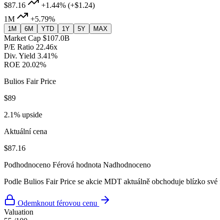
$87.16
+1.44%
(+$1.24)
1M
+5.79%
1M
6M
YTD
1Y
5Y
MAX
Market Cap
$107.0B
P/E Ratio
22.46x
Div. Yield
3.41%
ROE
20.02%
Bulios Fair Price
$89
2.1% upside
Aktuální cena
$87.16
Podhodnoceno
Férová hodnota
Nadhodnoceno
Podle Bulios Fair Price se akcie MDT aktuálně obchoduje blízko své
Odemknout férovou cenu
Valuation