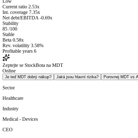
Low
Current ratio
2.53x
Int. coverage
7.35x
Net debt/EBITDA
-0.69x
Stability
85
/100
Stable
Beta
0.58x
Rev. volatility
3.58%
Profitable years
6
Zeptejte se StockBota na MDT
Online
Je teď MDT dobrý nákup?
Jaká jsou hlavní rizika?
Porovnej MDT vs
Sector
Healthcare
Industry
Medical - Devices
CEO