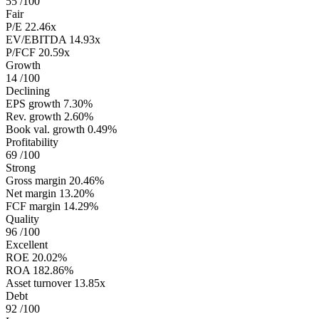
55
/100
Fair
P/E
22.46x
EV/EBITDA
14.93x
P/FCF
20.59x
Growth
14
/100
Declining
EPS growth
7.30%
Rev. growth
2.60%
Book val. growth
0.49%
Profitability
69
/100
Strong
Gross margin
20.46%
Net margin
13.20%
FCF margin
14.29%
Quality
96
/100
Excellent
ROE
20.02%
ROA
182.86%
Asset turnover
13.85x
Debt
92
/100