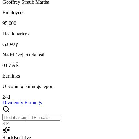
Geoffrey Straub Martha
Employees
95,000
Headquarters
Galway
Nadcházející události
01
ZÁŘ
Earnings
Upcoming earnings report
24d
Dividendy
Earnings
⌘
K
StockBot
Live