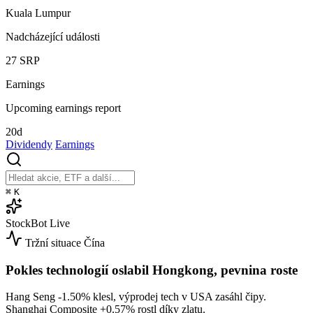
Kuala Lumpur
Nadcházející události
27
SRP
Earnings
Upcoming earnings report
20d
Dividendy
Earnings
⌘
K
StockBot
Live
Tržní situace
Čína
Pokles technologií oslabil Hongkong, pevnina roste
Hang Seng
-1.50%
klesl, výprodej tech v USA zasáhl čipy.
Shanghai Composite
+0.57%
rostl díky zlatu.