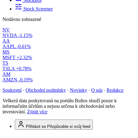
StockBot
Stock Screener
Nedávno zobrazené
NV
NVDA
-1.15%
AA
AAPL
-0.61%
MS
MSFT
+2.32%
TS
TSLA
+0.78%
AM
AMZN
-0.19%
Soukromí
·
Obchodní podmínky
·
Novinky
·
O nás
·
Redakce
Veškerá data poskytovaná na portálu Bulios slouží pouze k
informačním účelům a nejsou určena k obchodování nebo
investování.
Zjistit více
Přihlásit se
Přizpůsobte si svůj feed