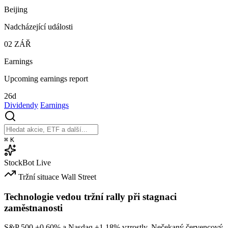
Beijing
Nadcházející události
02
ZÁŘ
Earnings
Upcoming earnings report
26d
Dividendy
Earnings
⌘
K
StockBot
Live
Tržní situace
Wall Street
Technologie vedou tržní rally při stagnaci
zaměstnanosti
S&P 500
+0.60%
a Nasdaq
+1.18%
vzrostly. Nečekaný červencový