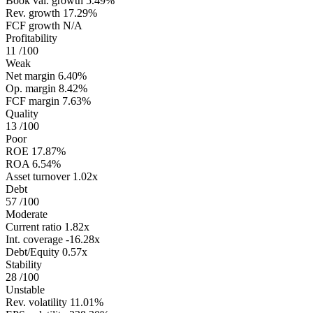
Book val. growth
5.49%
Rev. growth
17.29%
FCF growth
N/A
Profitability
11
/100
Weak
Net margin
6.40%
Op. margin
8.42%
FCF margin
7.63%
Quality
13
/100
Poor
ROE
17.87%
ROA
6.54%
Asset turnover
1.02x
Debt
57
/100
Moderate
Current ratio
1.82x
Int. coverage
-16.28x
Debt/Equity
0.57x
Stability
28
/100
Unstable
Rev. volatility
11.01%