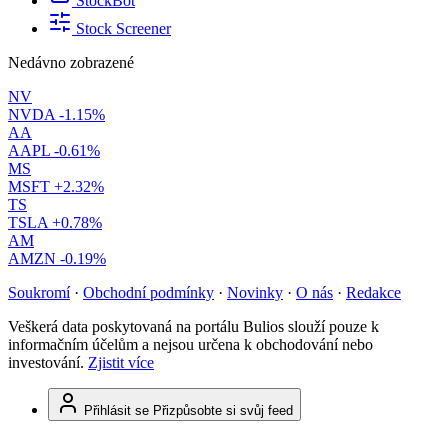
StockBot
Stock Screener
Nedávno zobrazené
NV
NVDA
-1.15%
AA
AAPL
-0.61%
MS
MSFT
+2.32%
TS
TSLA
+0.78%
AM
AMZN
-0.19%
Soukromí
·
Obchodní podmínky
·
Novinky
·
O nás
·
Redakce
Veškerá data poskytovaná na portálu Bulios slouží pouze k
informačním účelům a nejsou určena k obchodování nebo
investování.
Zjistit více
Přihlásit se
Přizpůsobte si svůj feed