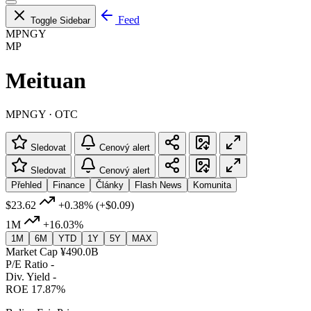
Feed
Toggle Sidebar
MPNGY
MP
Meituan
MPNGY · OTC
Sledovat
Cenový alert
Sledovat
Cenový alert
Přehled
Finance
Články
Flash News
Komunita
$23.62
+0.38%
(+$0.09)
1M
+16.03%
1M
6M
YTD
1Y
5Y
MAX
Market Cap
¥490.0B
P/E Ratio
-
Div. Yield
-
ROE
17.87%