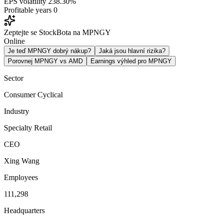
EPS volatility
238.30%
Profitable years
0
Zeptejte se StockBota na MPNGY
Online
Je teď MPNGY dobrý nákup?
Jaká jsou hlavní rizika?
Porovnej MPNGY vs AMD
Earnings výhled pro MPNGY
Sector
Consumer Cyclical
Industry
Specialty Retail
CEO
Xing Wang
Employees
111,298
Headquarters