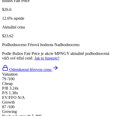
Bulios Fair Price
$26.6
12.6% upside
Aktuální cena
$23.62
Podhodnoceno
Férová hodnota
Nadhodnoceno
Podle Bulios Fair Price je akcie MPNGY aktuálně podhodnocená
vůči své tržní ceně.
Jak to funguje?
Odemknout férovou cenu
Valuation
79
/100
Cheap
P/B
3.24x
P/S
1.38x
EV/FFO
N/A
Growth
87
/100
Growing