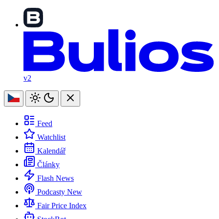
v2
Feed
Watchlist
Kalendář
Články
Flash News
Podcasty
New
Fair Price Index