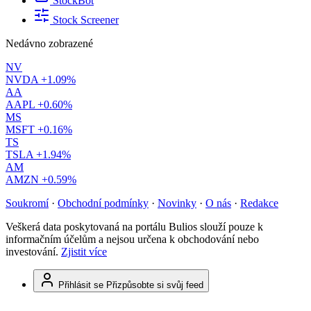
StockBot
Stock Screener
Nedávno zobrazené
NV
NVDA
+1.09%
AA
AAPL
+0.60%
MS
MSFT
+0.16%
TS
TSLA
+1.94%
AM
AMZN
+0.59%
Soukromí
·
Obchodní podmínky
·
Novinky
·
O nás
·
Redakce
Veškerá data poskytovaná na portálu Bulios slouží pouze k
informačním účelům a nejsou určena k obchodování nebo
investování.
Zjistit více
Přihlásit se
Přizpůsobte si svůj feed