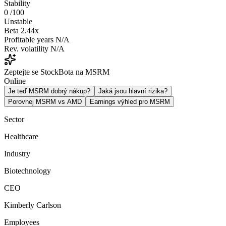
Stability
0
/100
Unstable
Beta
2.44x
Profitable years
N/A
Rev. volatility
N/A
Zeptejte se StockBota na MSRM
Online
Je teď MSRM dobrý nákup?
Jaká jsou hlavní rizika?
Porovnej MSRM vs AMD
Earnings výhled pro MSRM
Sector
Healthcare
Industry
Biotechnology
CEO
Kimberly Carlson
Employees