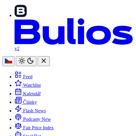
v2
Feed
Watchlist
Kalendář
Články
Flash News
Podcasty
New
Fair Price Index