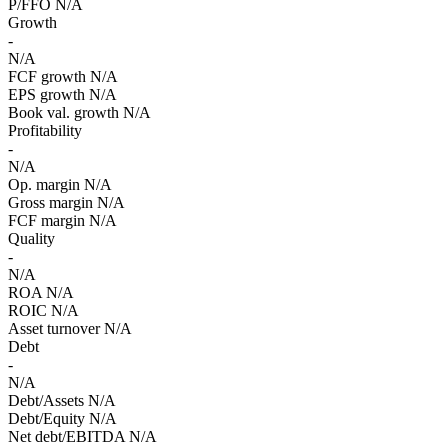
P/FFO
N/A
Growth
-
N/A
FCF growth
N/A
EPS growth
N/A
Book val. growth
N/A
Profitability
-
N/A
Op. margin
N/A
Gross margin
N/A
FCF margin
N/A
Quality
-
N/A
ROA
N/A
ROIC
N/A
Asset turnover
N/A
Debt
-
N/A
Debt/Assets
N/A
Debt/Equity
N/A
Net debt/EBITDA
N/A