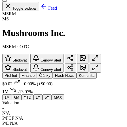
Feed
Toggle Sidebar
MSRM
MS
Mushrooms Inc.
MSRM · OTC
Sledovat
Cenový alert
Sledovat
Cenový alert
Přehled
Finance
Články
Flash News
Komunita
$0.02
+0.00%
(+$0.00)
1M
-13.97%
1M
6M
YTD
1Y
5Y
MAX
Valuation
-
N/A
P/FCF
N/A
P/E
N/A