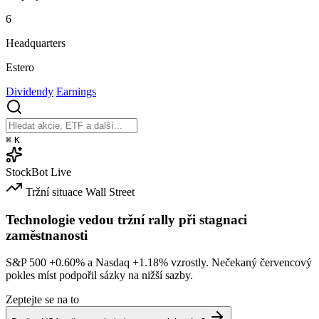
6
Headquarters
Estero
Dividendy
Earnings
⌘
K
StockBot
Live
Tržní situace
Wall Street
Technologie vedou tržní rally při stagnaci
zaměstnanosti
S&P 500
+0.60%
a Nasdaq
+1.18%
vzrostly. Nečekaný červencový
pokles míst podpořil sázky na nižší sazby.
Zeptejte se na to