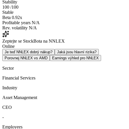
Stability
100
/100
Stable
Beta
0.92x
Profitable years
N/A
Rev. volatility
N/A
Zeptejte se StockBota na NNLEX
Online
Je teď NNLEX dobrý nákup?
Jaká jsou hlavní rizika?
Porovnej NNLEX vs AMD
Earnings výhled pro NNLEX
Sector
Financial Services
Industry
Asset Management
CEO
-
Employees