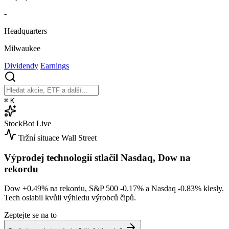
-
Headquarters
Milwaukee
Dividendy
Earnings
⌘
K
StockBot
Live
Tržní situace
Wall Street
Výprodej technologií stlačil Nasdaq, Dow na
rekordu
Dow
+0.49%
na rekordu, S&P 500
-0.17%
a Nasdaq
-0.83%
klesly.
Tech oslabil kvůli výhledu výrobců čipů.
Zeptejte se na to