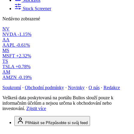
StockBot
Stock Screener
Nedávno zobrazené
NV
NVDA
-1.15%
AA
AAPL
-0.61%
MS
MSFT
+2.32%
TS
TSLA
+0.78%
AM
AMZN
-0.19%
Soukromí
·
Obchodní podmínky
·
Novinky
·
O nás
·
Redakce
Veškerá data poskytovaná na portálu Bulios slouží pouze k
informačním účelům a nejsou určena k obchodování nebo
investování.
Zjistit více
Přihlásit se
Přizpůsobte si svůj feed