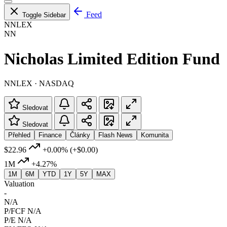
Feed
Toggle Sidebar
NNLEX
NN
Nicholas Limited Edition Fund
NNLEX · NASDAQ
Sledovat
Sledovat
Přehled
Finance
Články
Flash News
Komunita
$22.96
+0.00%
(+$0.00)
1M
+4.27%
1M
6M
YTD
1Y
5Y
MAX
Valuation
-
N/A
P/FCF
N/A
P/E
N/A