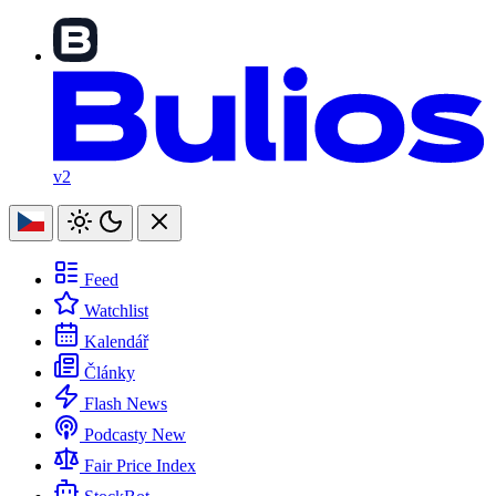
v2
Feed
Watchlist
Kalendář
Články
Flash News
Podcasty
New
Fair Price Index