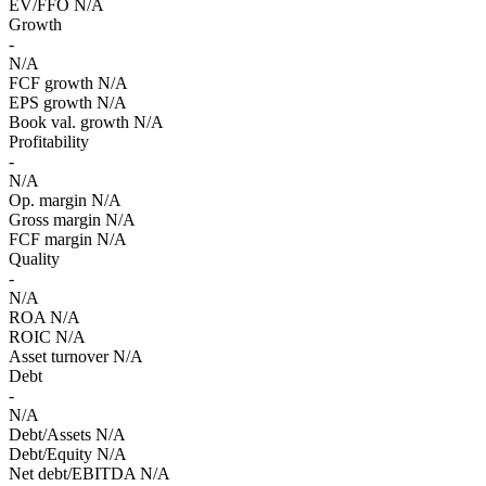
EV/FFO
N/A
Growth
-
N/A
FCF growth
N/A
EPS growth
N/A
Book val. growth
N/A
Profitability
-
N/A
Op. margin
N/A
Gross margin
N/A
FCF margin
N/A
Quality
-
N/A
ROA
N/A
ROIC
N/A
Asset turnover
N/A
Debt
-
N/A
Debt/Assets
N/A
Debt/Equity
N/A
Net debt/EBITDA
N/A