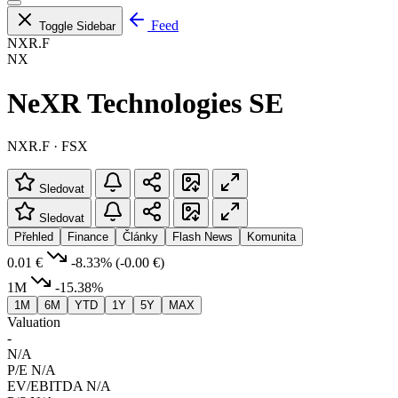
Feed
Toggle Sidebar
NXR.F
NX
NeXR Technologies SE
NXR.F · FSX
Sledovat
Sledovat
Přehled
Finance
Články
Flash News
Komunita
0.01 €
-8.33%
(-0.00 €)
1M
-15.38%
1M
6M
YTD
1Y
5Y
MAX
Valuation
-
N/A
P/E
N/A
EV/EBITDA
N/A