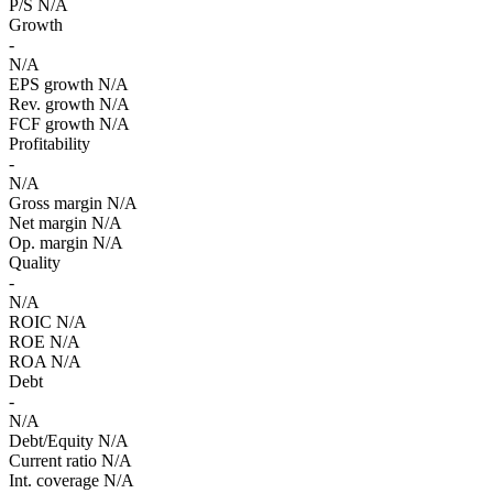
P/S
N/A
Growth
-
N/A
EPS growth
N/A
Rev. growth
N/A
FCF growth
N/A
Profitability
-
N/A
Gross margin
N/A
Net margin
N/A
Op. margin
N/A
Quality
-
N/A
ROIC
N/A
ROE
N/A
ROA
N/A
Debt
-
N/A
Debt/Equity
N/A
Current ratio
N/A
Int. coverage
N/A