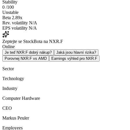
Stability
0
/100
Unstable
Beta
2.89x
Rev. volatility
N/A
EPS volatility
N/A
Zeptejte se StockBota na NXR.F
Online
Je teď NXR.F dobrý nákup?
Jaká jsou hlavní rizika?
Porovnej NXR.F vs AMD
Earnings výhled pro NXR.F
Sector
Technology
Industry
Computer Hardware
CEO
Markus Peuler
Employees