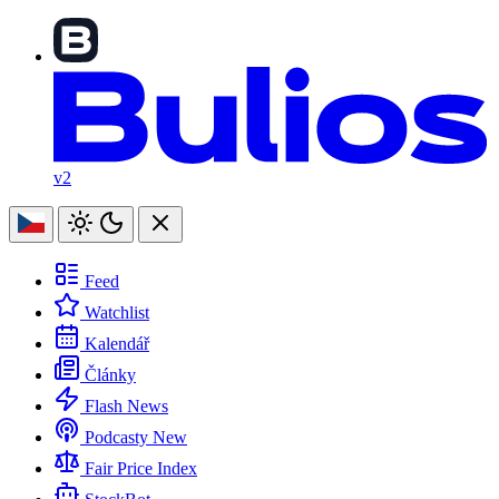
v2
Feed
Watchlist
Kalendář
Články
Flash News
Podcasty
New
Fair Price Index