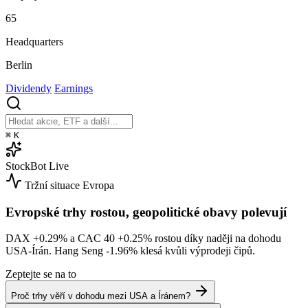
65
Headquarters
Berlin
Dividendy
Earnings
⌘
K
StockBot
Live
Tržní situace
Evropa
Evropské trhy rostou, geopolitické obavy polevují
DAX
+0.29%
a CAC 40
+0.25%
rostou díky naději na dohodu
USA-Írán. Hang Seng
-1.96%
klesá kvůli výprodeji čipů.
Zeptejte se na to
Proč trhy věří v dohodu mezi USA a Íránem?