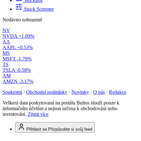
StockBot
Stock Screener
Nedávno zobrazené
NV
NVDA
+1.09%
AA
AAPL
+0.53%
MS
MSFT
-1.79%
TS
TSLA
-0.58%
AM
AMZN
-3.17%
Soukromí
·
Obchodní podmínky
·
Novinky
·
O nás
·
Redakce
Veškerá data poskytovaná na portálu Bulios slouží pouze k
informačním účelům a nejsou určena k obchodování nebo
investování.
Zjistit více
Přihlásit se
Přizpůsobte si svůj feed