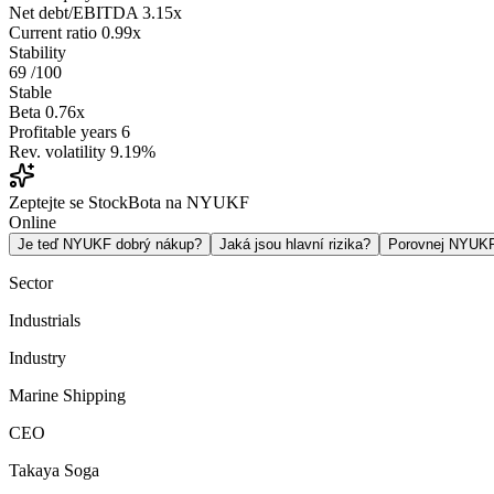
Net debt/EBITDA
3.15x
Current ratio
0.99x
Stability
69
/100
Stable
Beta
0.76x
Profitable years
6
Rev. volatility
9.19%
Zeptejte se StockBota na NYUKF
Online
Je teď NYUKF dobrý nákup?
Jaká jsou hlavní rizika?
Porovnej NYUK
Sector
Industrials
Industry
Marine Shipping
CEO
Takaya Soga