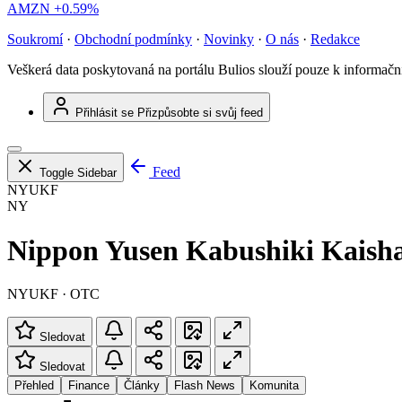
AMZN
+0.59%
Soukromí
·
Obchodní podmínky
·
Novinky
·
O nás
·
Redakce
Veškerá data poskytovaná na portálu Bulios slouží pouze k informač
Přihlásit se
Přizpůsobte si svůj feed
Feed
Toggle Sidebar
NYUKF
NY
Nippon Yusen Kabushiki Kaish
NYUKF · OTC
Sledovat
Sledovat
Přehled
Finance
Články
Flash News
Komunita