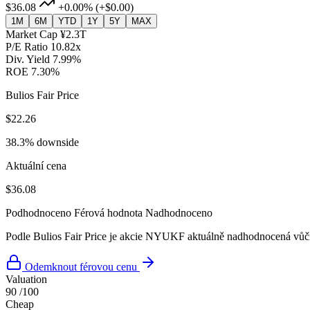
$36.08
+0.00%
(+$0.00)
1M
6M
YTD
1Y
5Y
MAX
Market Cap
¥2.3T
P/E Ratio
10.82x
Div. Yield
7.99%
ROE
7.30%
Bulios Fair Price
$22.26
38.3% downside
Aktuální cena
$36.08
Podhodnoceno
Férová hodnota
Nadhodnoceno
Podle Bulios Fair Price je akcie NYUKF aktuálně nadhodnocená vůči
Odemknout férovou cenu
Valuation
90
/100
Cheap