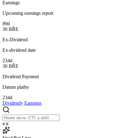
Earnings
Upcoming earnings report
89d
30
BŘE
Ex-Dividend
Ex-dividend date
234d
30
BŘE
Dividend Payment
Datum platby
234d
Dividendy
Earnings
⌘
K
StockBot
Live