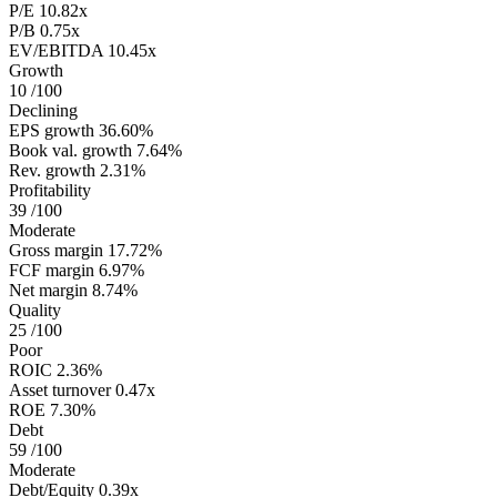
P/E
10.82x
P/B
0.75x
EV/EBITDA
10.45x
Growth
10
/100
Declining
EPS growth
36.60%
Book val. growth
7.64%
Rev. growth
2.31%
Profitability
39
/100
Moderate
Gross margin
17.72%
FCF margin
6.97%
Net margin
8.74%
Quality
25
/100
Poor
ROIC
2.36%
Asset turnover
0.47x
ROE
7.30%
Debt
59
/100
Moderate
Debt/Equity
0.39x