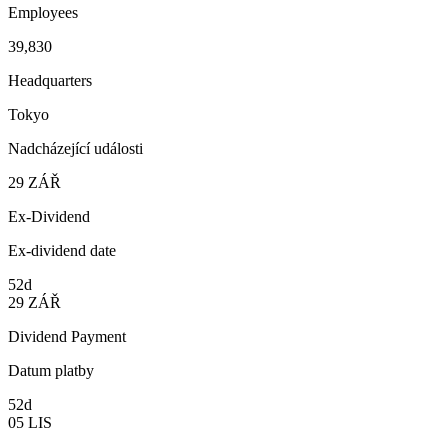
Employees
39,830
Headquarters
Tokyo
Nadcházející události
29
ZÁŘ
Ex-Dividend
Ex-dividend date
52d
29
ZÁŘ
Dividend Payment
Datum platby
52d
05
LIS