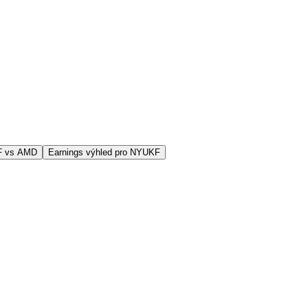
F vs AMD
Earnings výhled pro NYUKF