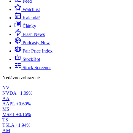
Feed
Watchlist
Kalendář
Články
Flash News
Podcasty
New
Fair Price Index
StockBot
Stock Screener
Nedávno zobrazené
NV
NVDA
+1.09%
AA
AAPL
+0.60%
MS
MSFT
+0.16%
TS
TSLA
+1.94%
AM