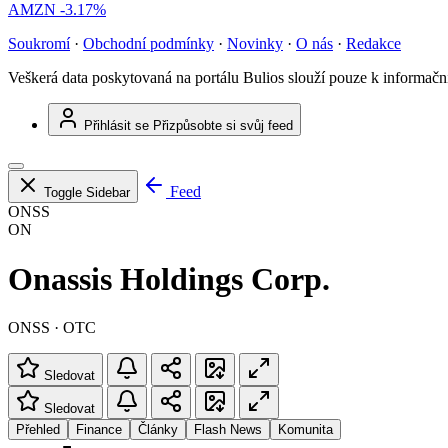
AMZN
-3.17%
Soukromí
·
Obchodní podmínky
·
Novinky
·
O nás
·
Redakce
Veškerá data poskytovaná na portálu Bulios slouží pouze k informač
Přihlásit se
Přizpůsobte si svůj feed
Feed
Toggle Sidebar
ONSS
ON
Onassis Holdings Corp.
ONSS · OTC
Sledovat
Sledovat
Přehled
Finance
Články
Flash News
Komunita