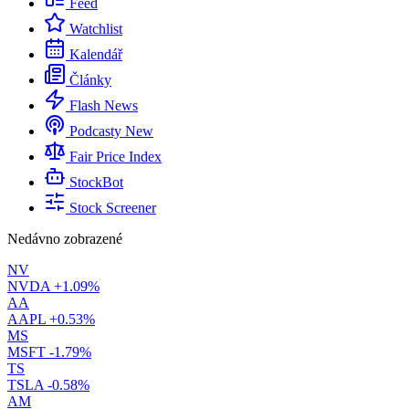
Feed
Watchlist
Kalendář
Články
Flash News
Podcasty
New
Fair Price Index
StockBot
Stock Screener
Nedávno zobrazené
NV
NVDA
+1.09%
AA
AAPL
+0.53%
MS
MSFT
-1.79%
TS
TSLA
-0.58%
AM