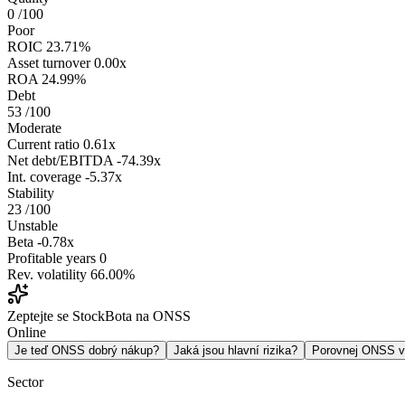
0
/100
Poor
ROIC
23.71%
Asset turnover
0.00x
ROA
24.99%
Debt
53
/100
Moderate
Current ratio
0.61x
Net debt/EBITDA
-74.39x
Int. coverage
-5.37x
Stability
23
/100
Unstable
Beta
-0.78x
Profitable years
0
Rev. volatility
66.00%
Zeptejte se StockBota na ONSS
Online
Je teď ONSS dobrý nákup?
Jaká jsou hlavní rizika?
Porovnej ONSS 
Sector