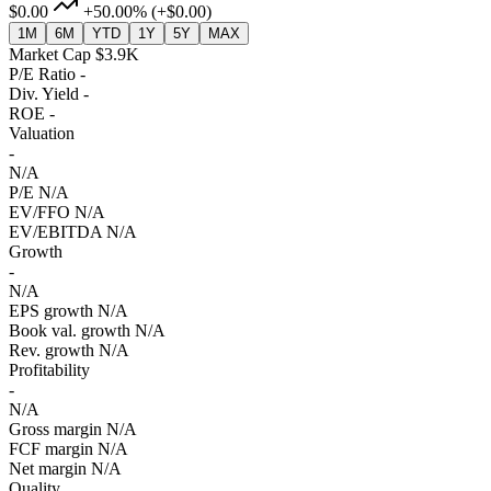
$0.00
+50.00%
(+$0.00)
1M
6M
YTD
1Y
5Y
MAX
Market Cap
$3.9K
P/E Ratio
-
Div. Yield
-
ROE
-
Valuation
-
N/A
P/E
N/A
EV/FFO
N/A
EV/EBITDA
N/A
Growth
-
N/A
EPS growth
N/A
Book val. growth
N/A
Rev. growth
N/A
Profitability
-
N/A
Gross margin
N/A
FCF margin
N/A
Net margin
N/A
Quality