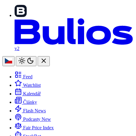
v2
Feed
Watchlist
Kalendář
Články
Flash News
Podcasty
New
Fair Price Index