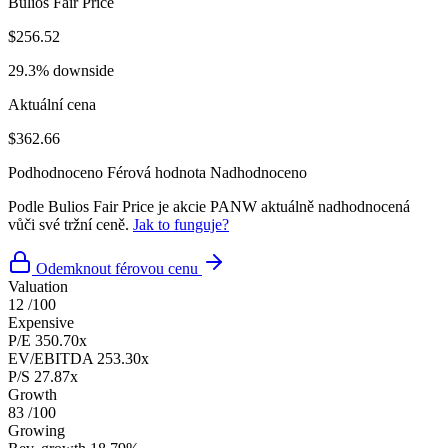
Bulios Fair Price
$256.52
29.3% downside
Aktuální cena
$362.66
Podhodnoceno
Férová hodnota
Nadhodnoceno
Podle Bulios Fair Price je akcie PANW aktuálně nadhodnocená
vůči své tržní ceně.
Jak to funguje?
Odemknout férovou cenu
Valuation
12
/100
Expensive
P/E
350.70x
EV/EBITDA
253.30x
P/S
27.87x
Growth
83
/100
Growing