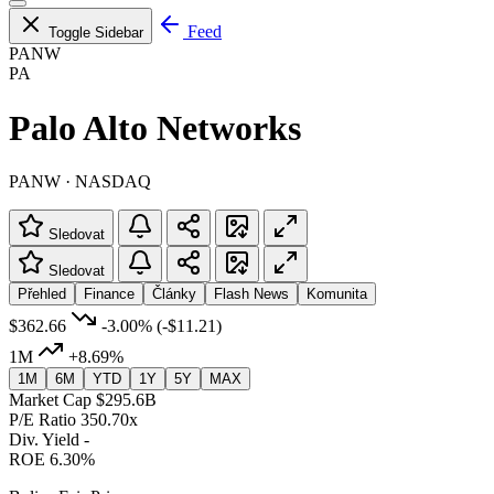
Feed
Toggle Sidebar
PANW
PA
Palo Alto Networks
PANW · NASDAQ
Sledovat
Sledovat
Přehled
Finance
Články
Flash News
Komunita
$362.66
-3.00%
(-$11.21)
1M
+8.69%
1M
6M
YTD
1Y
5Y
MAX
Market Cap
$295.6B
P/E Ratio
350.70x
Div. Yield
-
ROE
6.30%