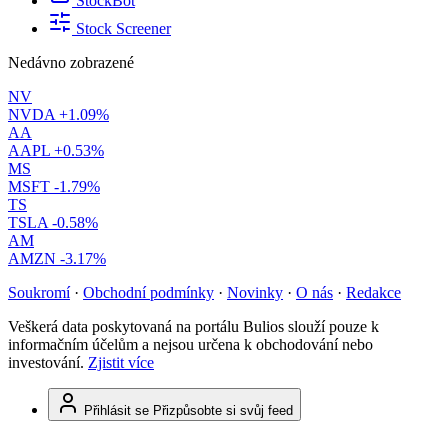
StockBot
Stock Screener
Nedávno zobrazené
NV
NVDA
+1.09%
AA
AAPL
+0.53%
MS
MSFT
-1.79%
TS
TSLA
-0.58%
AM
AMZN
-3.17%
Soukromí
·
Obchodní podmínky
·
Novinky
·
O nás
·
Redakce
Veškerá data poskytovaná na portálu Bulios slouží pouze k
informačním účelům a nejsou určena k obchodování nebo
investování.
Zjistit více
Přihlásit se
Přizpůsobte si svůj feed