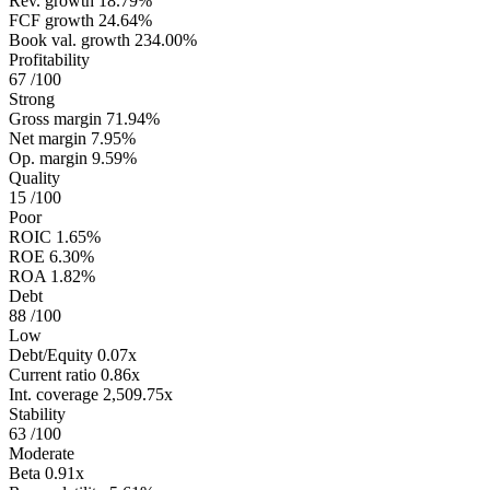
Rev. growth
18.79%
FCF growth
24.64%
Book val. growth
234.00%
Profitability
67
/100
Strong
Gross margin
71.94%
Net margin
7.95%
Op. margin
9.59%
Quality
15
/100
Poor
ROIC
1.65%
ROE
6.30%
ROA
1.82%
Debt
88
/100
Low
Debt/Equity
0.07x
Current ratio
0.86x
Int. coverage
2,509.75x
Stability
63
/100
Moderate
Beta
0.91x