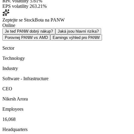
Rev. volatility
5.61%
EPS volatility
263.21%
Zeptejte se StockBota na PANW
Online
Je teď PANW dobrý nákup?
Jaká jsou hlavní rizika?
Porovnej PANW vs AMD
Earnings výhled pro PANW
Sector
Technology
Industry
Software - Infrastructure
CEO
Nikesh Arora
Employees
16,068
Headquarters