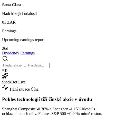
Santa Clara
Nadcházející události
01
ZÁŘ
Earnings
Upcoming earnings report
26d
Dividendy
Earnings
⌘
K
StockBot
Live
Tržní situace
Čína
Pokles technologií tíží čínské akcie v úvodu
Shanghai Composite
-0.36%
a Shenzhen
-1.15%
klesají s
ochlazením tech rally. Futures S&P 500
+0.20%
mírně rostou.