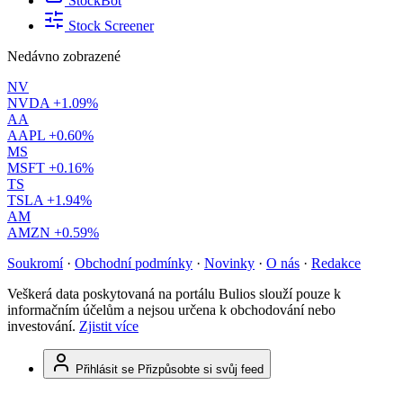
StockBot
Stock Screener
Nedávno zobrazené
NV
NVDA
+1.09%
AA
AAPL
+0.60%
MS
MSFT
+0.16%
TS
TSLA
+1.94%
AM
AMZN
+0.59%
Soukromí
·
Obchodní podmínky
·
Novinky
·
O nás
·
Redakce
Veškerá data poskytovaná na portálu Bulios slouží pouze k
informačním účelům a nejsou určena k obchodování nebo
investování.
Zjistit více
Přihlásit se
Přizpůsobte si svůj feed