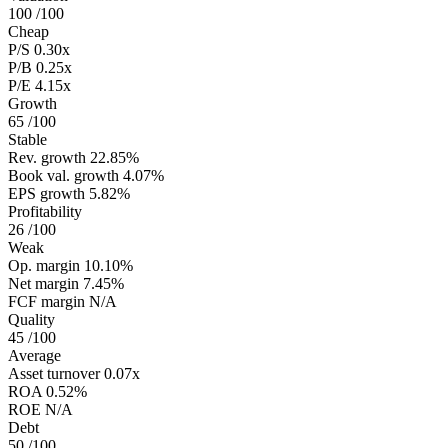
100
/100
Cheap
P/S
0.30x
P/B
0.25x
P/E
4.15x
Growth
65
/100
Stable
Rev. growth
22.85%
Book val. growth
4.07%
EPS growth
5.82%
Profitability
26
/100
Weak
Op. margin
10.10%
Net margin
7.45%
FCF margin
N/A
Quality
45
/100
Average
Asset turnover
0.07x
ROA
0.52%
ROE
N/A
Debt
50
/100