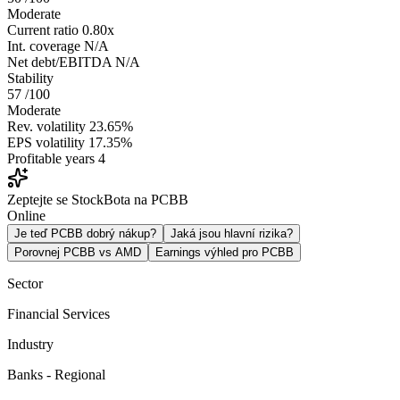
Moderate
Current ratio
0.80x
Int. coverage
N/A
Net debt/EBITDA
N/A
Stability
57
/100
Moderate
Rev. volatility
23.65%
EPS volatility
17.35%
Profitable years
4
Zeptejte se StockBota na PCBB
Online
Je teď PCBB dobrý nákup?
Jaká jsou hlavní rizika?
Porovnej PCBB vs AMD
Earnings výhled pro PCBB
Sector
Financial Services
Industry
Banks - Regional