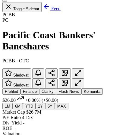
Feed
Toggle Sidebar
PCBB
PC
Pacific Coast Bankers'
Bancshares
PCBB · OTC
Sledovat
Sledovat
Přehled
Finance
Články
Flash News
Komunita
$26.00
+0.00%
(+$0.00)
1M
6M
YTD
1Y
5Y
MAX
Market Cap
$26.7M
P/E Ratio
4.15x
Div. Yield
-
ROE
-
Valuation