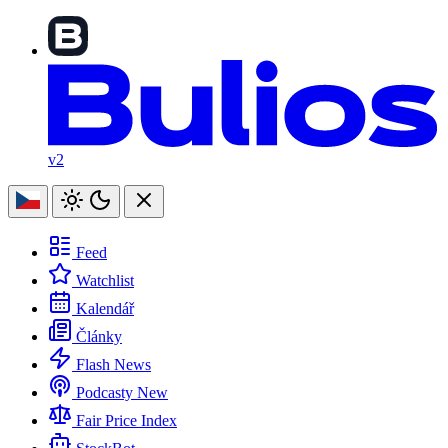
v2
Feed
Watchlist
Kalendář
Články
Flash News
Podcasty
New
Fair Price Index