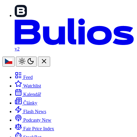
v2
Feed
Watchlist
Kalendář
Články
Flash News
Podcasty
New
Fair Price Index