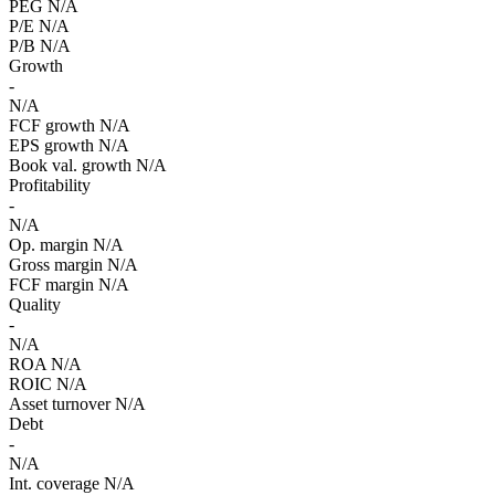
PEG
N/A
P/E
N/A
P/B
N/A
Growth
-
N/A
FCF growth
N/A
EPS growth
N/A
Book val. growth
N/A
Profitability
-
N/A
Op. margin
N/A
Gross margin
N/A
FCF margin
N/A
Quality
-
N/A
ROA
N/A
ROIC
N/A
Asset turnover
N/A
Debt
-
N/A
Int. coverage
N/A