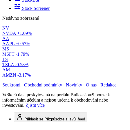
StockBot
Stock Screener
Nedávno zobrazené
NV
NVDA
+1.09%
AA
AAPL
+0.53%
MS
MSFT
-1.79%
TS
TSLA
-0.58%
AM
AMZN
-3.17%
Soukromí
·
Obchodní podmínky
·
Novinky
·
O nás
·
Redakce
Veškerá data poskytovaná na portálu Bulios slouží pouze k
informačním účelům a nejsou určena k obchodování nebo
investování.
Zjistit více
Přihlásit se
Přizpůsobte si svůj feed