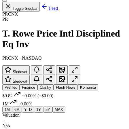
Feed
Toggle Sidebar
PRCNX
PR
T. Rowe Price Intl Disciplined
Eq Inv
PRCNX · NASDAQ
Sledovat
Sledovat
Přehled
Finance
Články
Flash News
Komunita
$9.82
+0.00%
(+$0.00)
1M
+0.00%
1M
6M
YTD
1Y
5Y
MAX
Valuation
-
N/A