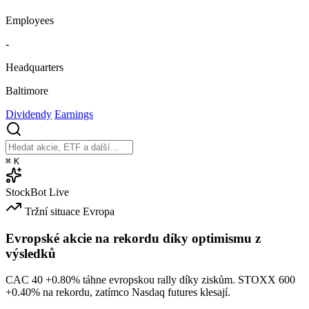
Employees
-
Headquarters
Baltimore
Dividendy
Earnings
⌘
K
StockBot
Live
Tržní situace
Evropa
Evropské akcie na rekordu díky optimismu z
výsledků
CAC 40
+0.80%
táhne evropskou rally díky ziskům. STOXX 600
+0.40%
na rekordu, zatímco Nasdaq futures klesají.