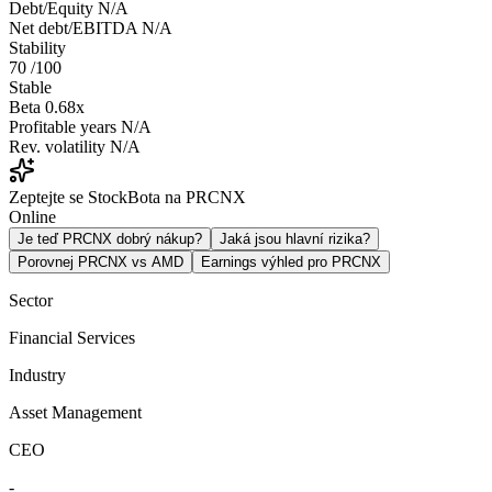
Debt/Equity
N/A
Net debt/EBITDA
N/A
Stability
70
/100
Stable
Beta
0.68x
Profitable years
N/A
Rev. volatility
N/A
Zeptejte se StockBota na PRCNX
Online
Je teď PRCNX dobrý nákup?
Jaká jsou hlavní rizika?
Porovnej PRCNX vs AMD
Earnings výhled pro PRCNX
Sector
Financial Services
Industry
Asset Management
CEO
-