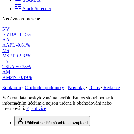
StockBot
Stock Screener
Nedávno zobrazené
NV
NVDA
-1.15%
AA
AAPL
-0.61%
MS
MSFT
+2.32%
TS
TSLA
+0.78%
AM
AMZN
-0.19%
Soukromí
·
Obchodní podmínky
·
Novinky
·
O nás
·
Redakce
Veškerá data poskytovaná na portálu Bulios slouží pouze k
informačním účelům a nejsou určena k obchodování nebo
investování.
Zjistit více
Přihlásit se
Přizpůsobte si svůj feed