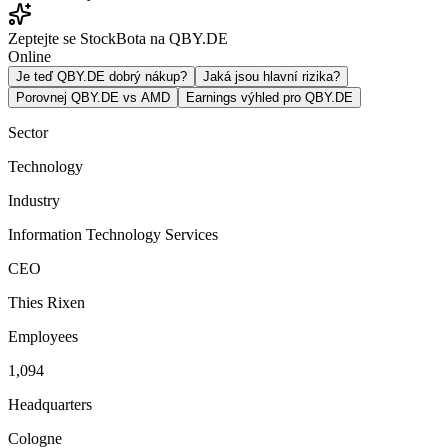
Zeptejte se StockBota na QBY.DE
Online
Je teď QBY.DE dobrý nákup?
Jaká jsou hlavní rizika?
Porovnej QBY.DE vs AMD
Earnings výhled pro QBY.DE
Sector
Technology
Industry
Information Technology Services
CEO
Thies Rixen
Employees
1,094
Headquarters
Cologne