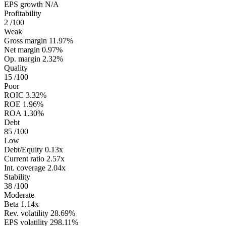
EPS growth
N/A
Profitability
2
/100
Weak
Gross margin
11.97%
Net margin
0.97%
Op. margin
2.32%
Quality
15
/100
Poor
ROIC
3.32%
ROE
1.96%
ROA
1.30%
Debt
85
/100
Low
Debt/Equity
0.13x
Current ratio
2.57x
Int. coverage
2.04x
Stability
38
/100
Moderate
Beta
1.14x
Rev. volatility
28.69%
EPS volatility
298.11%