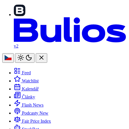
v2
Feed
Watchlist
Kalendář
Články
Flash News
Podcasty
New
Fair Price Index