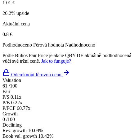
1.01 €
26.2% upside
Aktuální cena
0.8 €
Podhodnoceno
Férová hodnota
Nadhodnoceno
Podle Bulios Fair Price je akcie QBY.DE aktuálně podhodnocená
vůči své tržní ceně.
Jak to funguje?
Odemknout férovou cenu
Valuation
61
/100
Fair
P/S
0.11x
P/B
0.22x
P/FCF
60.77x
Growth
0
/100
Declining
Rev. growth
10.09%
Book val. growth
10.42%