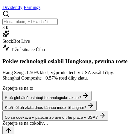
Dividendy
Earnings
⌘
K
StockBot
Live
Tržní situace
Čína
Pokles technologií oslabil Hongkong, pevnina roste
Hang Seng
-1.50%
klesl, výprodej tech v USA zasáhl čipy.
Shanghai Composite
+0.57%
rostl díky zlatu.
Zeptejte se na to
Proč globálně oslabují technologické akcie?
Kteří těžaři zlata dnes táhnou index Shanghai?
Co se očekává v páteční zprávě o trhu práce v USA?