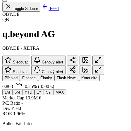
Feed
Toggle Sidebar
QBY.DE
QB
q.beyond AG
QBY.DE · XETRA
Sledovat
Cenový alert
Sledovat
Cenový alert
Přehled
Finance
Články
Flash News
Komunita
0.80 €
-0.25%
(-0.00 €)
1M
6M
YTD
1Y
5Y
MAX
Market Cap
19.9M €
P/E Ratio
-
Div. Yield
-
ROE
1.96%
Bulios Fair Price