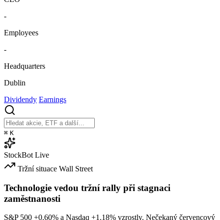
-
Employees
-
Headquarters
Dublin
Dividendy
Earnings
⌘
K
StockBot
Live
Tržní situace
Wall Street
Technologie vedou tržní rally při stagnaci
zaměstnanosti
S&P 500
+0.60%
a Nasdaq
+1.18%
vzrostly. Nečekaný červencový