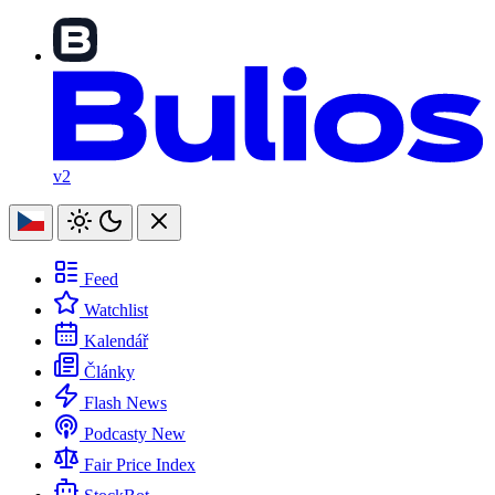
v2
Feed
Watchlist
Kalendář
Články
Flash News
Podcasty
New
Fair Price Index