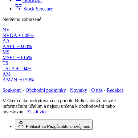
StockBot
Stock Screener
Nedávno zobrazené
NV
NVDA
+1.09%
AA
AAPL
+0.60%
MS
MSFT
+0.16%
TS
TSLA
+1.94%
AM
AMZN
+0.59%
Soukromí
·
Obchodní podmínky
·
Novinky
·
O nás
·
Redakce
Veškerá data poskytovaná na portálu Bulios slouží pouze k
informačním účelům a nejsou určena k obchodování nebo
investování.
Zjistit více
Přihlásit se
Přizpůsobte si svůj feed