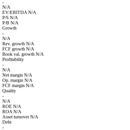
-
N/A
EV/EBITDA
N/A
P/S
N/A
P/B
N/A
Growth
-
N/A
Rev. growth
N/A
FCF growth
N/A
Book val. growth
N/A
Profitability
-
N/A
Net margin
N/A
Op. margin
N/A
FCF margin
N/A
Quality
-
N/A
ROE
N/A
ROA
N/A
Asset turnover
N/A
Debt
-