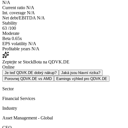
N/A
Current ratio
N/A
Int. coverage
N/A
Net debt/EBITDA
N/A
Stability
63
/100
Moderate
Beta
0.65x
EPS volatility
N/A
Profitable years
N/A
Zeptejte se StockBota na QDVK.DE
Online
Je teď QDVK.DE dobrý nákup?
Jaká jsou hlavní rizika?
Porovnej QDVK.DE vs AMD
Earnings výhled pro QDVK.DE
Sector
Financial Services
Industry
Asset Management - Global
CEO