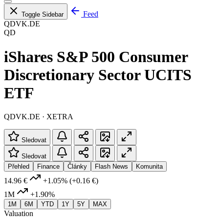
Feed
Toggle Sidebar
QDVK.DE
QD
iShares S&P 500 Consumer
Discretionary Sector UCITS
ETF
QDVK.DE · XETRA
Sledovat
Sledovat
Přehled
Finance
Články
Flash News
Komunita
14.96 €
+1.05%
(+0.16 €)
1M
+1.90%
1M
6M
YTD
1Y
5Y
MAX
Valuation