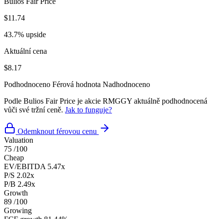
Bulios Fair Price
$11.74
43.7% upside
Aktuální cena
$8.17
Podhodnoceno
Férová hodnota
Nadhodnoceno
Podle Bulios Fair Price je akcie RMGGY aktuálně podhodnocená
vůči své tržní ceně.
Jak to funguje?
Odemknout férovou cenu
Valuation
75
/100
Cheap
EV/EBITDA
5.47x
P/S
2.02x
P/B
2.49x
Growth
89
/100
Growing