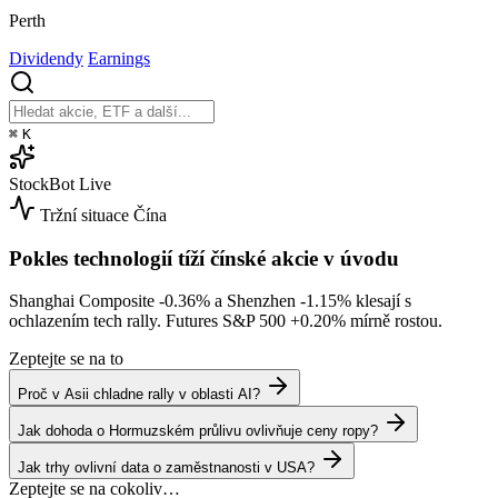
Perth
Dividendy
Earnings
⌘
K
StockBot
Live
Tržní situace
Čína
Pokles technologií tíží čínské akcie v úvodu
Shanghai Composite
-0.36%
a Shenzhen
-1.15%
klesají s
ochlazením tech rally. Futures S&P 500
+0.20%
mírně rostou.
Zeptejte se na to
Proč v Asii chladne rally v oblasti AI?
Jak dohoda o Hormuzském průlivu ovlivňuje ceny ropy?
Jak trhy ovlivní data o zaměstnanosti v USA?