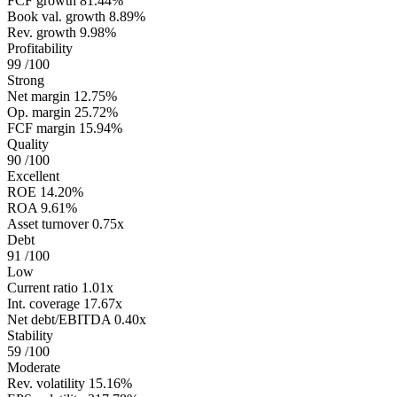
FCF growth
81.44%
Book val. growth
8.89%
Rev. growth
9.98%
Profitability
99
/100
Strong
Net margin
12.75%
Op. margin
25.72%
FCF margin
15.94%
Quality
90
/100
Excellent
ROE
14.20%
ROA
9.61%
Asset turnover
0.75x
Debt
91
/100
Low
Current ratio
1.01x
Int. coverage
17.67x
Net debt/EBITDA
0.40x
Stability
59
/100
Moderate
Rev. volatility
15.16%