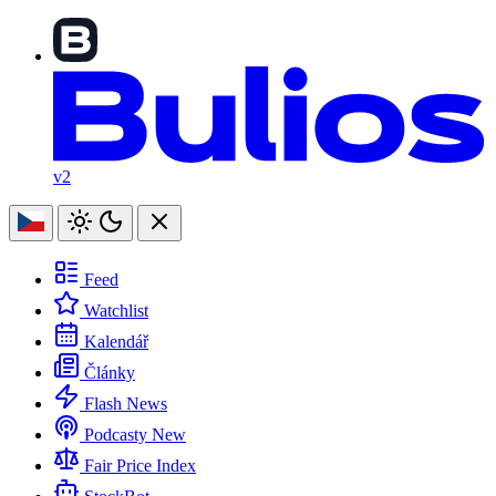
v2
Feed
Watchlist
Kalendář
Články
Flash News
Podcasty
New
Fair Price Index