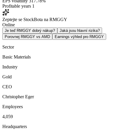
EPS volatility
317.78%
Profitable years
1
Zeptejte se StockBota na RMGGY
Online
Je teď RMGGY dobrý nákup?
Jaká jsou hlavní rizika?
Porovnej RMGGY vs AMD
Earnings výhled pro RMGGY
Sector
Basic Materials
Industry
Gold
CEO
Christopher Eger
Employees
4,059
Headquarters