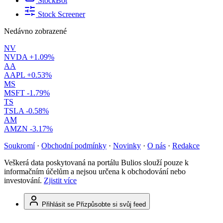
StockBot
Stock Screener
Nedávno zobrazené
NV
NVDA
+1.09%
AA
AAPL
+0.53%
MS
MSFT
-1.79%
TS
TSLA
-0.58%
AM
AMZN
-3.17%
Soukromí
·
Obchodní podmínky
·
Novinky
·
O nás
·
Redakce
Veškerá data poskytovaná na portálu Bulios slouží pouze k
informačním účelům a nejsou určena k obchodování nebo
investování.
Zjistit více
Přihlásit se
Přizpůsobte si svůj feed