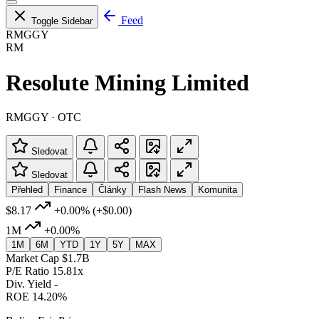
Feed
Toggle Sidebar
RMGGY
RM
Resolute Mining Limited
RMGGY · OTC
Sledovat
Sledovat
Přehled
Finance
Články
Flash News
Komunita
$8.17
+0.00%
(+$0.00)
1M
+0.00%
1M
6M
YTD
1Y
5Y
MAX
Market Cap
$1.7B
P/E Ratio
15.81x
Div. Yield
-
ROE
14.20%