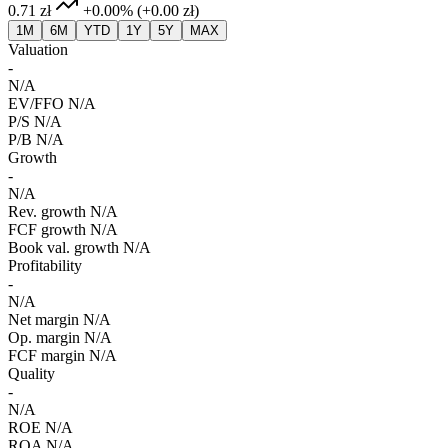
0.71 zł
+0.00%
(+0.00 zł)
1M
6M
YTD
1Y
5Y
MAX
Valuation
-
N/A
EV/FFO
N/A
P/S
N/A
P/B
N/A
Growth
-
N/A
Rev. growth
N/A
FCF growth
N/A
Book val. growth
N/A
Profitability
-
N/A
Net margin
N/A
Op. margin
N/A
FCF margin
N/A
Quality
-
N/A
ROE
N/A
ROA
N/A