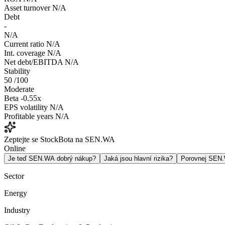
Asset turnover
N/A
Debt
-
N/A
Current ratio
N/A
Int. coverage
N/A
Net debt/EBITDA
N/A
Stability
50
/100
Moderate
Beta
-0.55x
EPS volatility
N/A
Profitable years
N/A
Zeptejte se StockBota na SEN.WA
Online
Je teď SEN.WA dobrý nákup?
Jaká jsou hlavní rizika?
Porovnej SEN
Sector
Energy
Industry