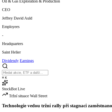
Oil & Gas Exploration & Production
CEO
Jeffrey David Auld
Employees
-
Headquarters
Saint Helier
Dividendy
Earnings
⌘
K
StockBot
Live
Tržní situace
Wall Street
Technologie vedou tržní rally při stagnaci zaměstnano