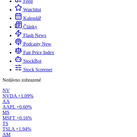
Feed
Watchlist
Kalendář
Články
Flash News
Podcasty
New
Fair Price Index
StockBot
Stock Screener
Nedávno zobrazené
NV
NVDA
+1.09%
AA
AAPL
+0.60%
MS
MSFT
+0.16%
TS
TSLA
+1.94%
AM