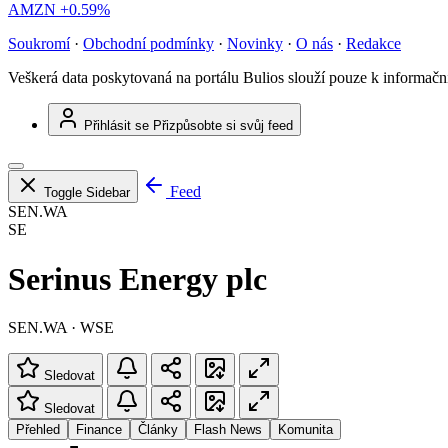
AMZN
+0.59%
Soukromí
·
Obchodní podmínky
·
Novinky
·
O nás
·
Redakce
Veškerá data poskytovaná na portálu Bulios slouží pouze k informač
Přihlásit se
Přizpůsobte si svůj feed
Feed
Toggle Sidebar
SEN.WA
SE
Serinus Energy plc
SEN.WA · WSE
Sledovat
Sledovat
Přehled
Finance
Články
Flash News
Komunita