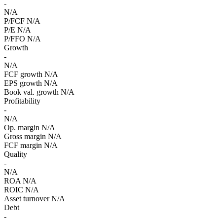
-
N/A
P/FCF
N/A
P/E
N/A
P/FFO
N/A
Growth
-
N/A
FCF growth
N/A
EPS growth
N/A
Book val. growth
N/A
Profitability
-
N/A
Op. margin
N/A
Gross margin
N/A
FCF margin
N/A
Quality
-
N/A
ROA
N/A
ROIC
N/A
Asset turnover
N/A
Debt
-