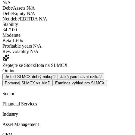
N/A
Debt/Assets
N/A
Debt/Equity
N/A
Net debt/EBITDA
N/A
Stability
34
/100
Moderate
Beta
1.69x
Profitable years
N/A
Rev. volatility
N/A
Zeptejte se StockBota na SLMCX
Online
Je teď SLMCX dobrý nákup?
Jaká jsou hlavní rizika?
Porovnej SLMCX vs AMD
Earnings výhled pro SLMCX
Sector
Financial Services
Industry
Asset Management
CEO