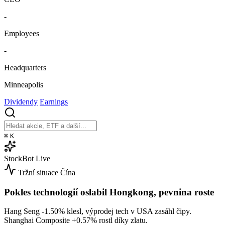
-
Employees
-
Headquarters
Minneapolis
Dividendy
Earnings
⌘
K
StockBot
Live
Tržní situace
Čína
Pokles technologií oslabil Hongkong, pevnina roste
Hang Seng
-1.50%
klesl, výprodej tech v USA zasáhl čipy.
Shanghai Composite
+0.57%
rostl díky zlatu.