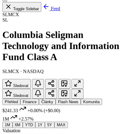
Feed
Toggle Sidebar
SLMCX
SL
Columbia Seligman
Technology and Information
Fund Class A
SLMCX · NASDAQ
Sledovat
Sledovat
Přehled
Finance
Články
Flash News
Komunita
$241.33
+0.00%
(+$0.00)
1M
+2.57%
1M
6M
YTD
1Y
5Y
MAX
Valuation