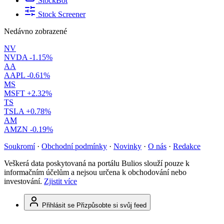
StockBot
Stock Screener
Nedávno zobrazené
NV
NVDA
-1.15%
AA
AAPL
-0.61%
MS
MSFT
+2.32%
TS
TSLA
+0.78%
AM
AMZN
-0.19%
Soukromí
·
Obchodní podmínky
·
Novinky
·
O nás
·
Redakce
Veškerá data poskytovaná na portálu Bulios slouží pouze k
informačním účelům a nejsou určena k obchodování nebo
investování.
Zjistit více
Přihlásit se
Přizpůsobte si svůj feed