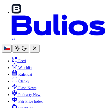
v2
Feed
Watchlist
Kalendář
Články
Flash News
Podcasty
New
Fair Price Index