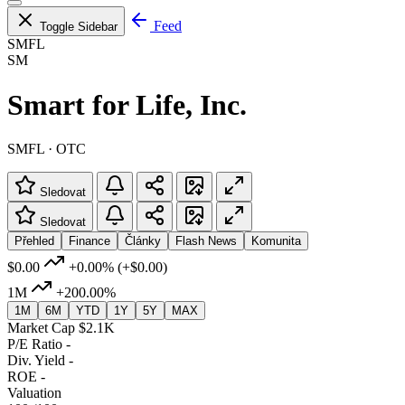
Feed
Toggle Sidebar
SMFL
SM
Smart for Life, Inc.
SMFL · OTC
Sledovat
Sledovat
Přehled
Finance
Články
Flash News
Komunita
$0.00
+0.00%
(+$0.00)
1M
+200.00%
1M
6M
YTD
1Y
5Y
MAX
Market Cap
$2.1K
P/E Ratio
-
Div. Yield
-
ROE
-
Valuation