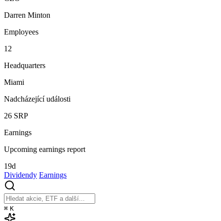
Darren Minton
Employees
12
Headquarters
Miami
Nadcházející události
26
SRP
Earnings
Upcoming earnings report
19d
Dividendy
Earnings
⌘
K