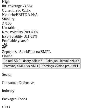
High
Int. coverage
-3.56x
Current ratio
0.11x
Net debt/EBITDA
N/A
Stability
7
/100
Unstable
Rev. volatility
209.49%
EPS volatility
311.83%
Profitable years
0
Zeptejte se StockBota na SMFL
Online
Je teď SMFL dobrý nákup?
Jaká jsou hlavní rizika?
Porovnej SMFL vs AMD
Earnings výhled pro SMFL
Sector
Consumer Defensive
Industry
Packaged Foods
CEO