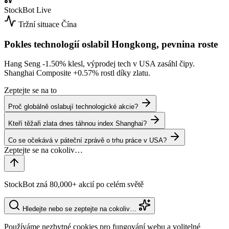
StockBot
Live
Tržní situace
Čína
Pokles technologií oslabil Hongkong, pevnina roste
Hang Seng
-1.50%
klesl, výprodej tech v USA zasáhl čipy.
Shanghai Composite
+0.57%
rostl díky zlatu.
Zeptejte se na to
Proč globálně oslabují technologické akcie?
Kteří těžaři zlata dnes táhnou index Shanghai?
Co se očekává v páteční zprávě o trhu práce v USA?
StockBot zná 80,000+ akcií po celém světě
Hledejte nebo se zeptejte na cokoliv…
Používáme nezbytné cookies pro fungování webu a volitelné