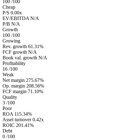
100
/100
Cheap
P/S
0.00x
EV/EBITDA
N/A
P/B
N/A
Growth
100
/100
Growing
Rev. growth
61.31%
FCF growth
N/A
Book val. growth
N/A
Profitability
16
/100
Weak
Net margin
275.67%
Op. margin
208.56%
FCF margin
71.10%
Quality
3
/100
Poor
ROA
115.34%
Asset turnover
0.42x
ROIC
201.41%
Debt
0
/100