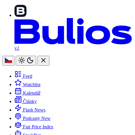
v2
Feed
Watchlist
Kalendář
Články
Flash News
Podcasty
New
Fair Price Index