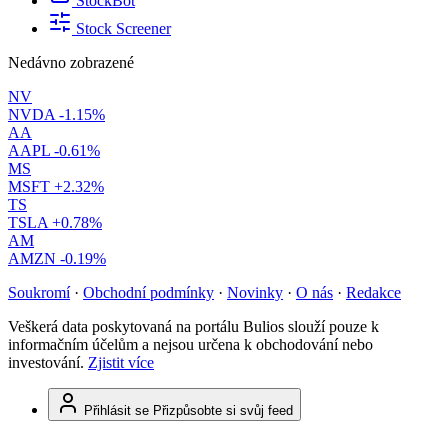
StockBot
Stock Screener
Nedávno zobrazené
NV
NVDA
-1.15%
AA
AAPL
-0.61%
MS
MSFT
+2.32%
TS
TSLA
+0.78%
AM
AMZN
-0.19%
Soukromí
·
Obchodní podmínky
·
Novinky
·
O nás
·
Redakce
Veškerá data poskytovaná na portálu Bulios slouží pouze k
informačním účelům a nejsou určena k obchodování nebo
investování.
Zjistit více
Přihlásit se
Přizpůsobte si svůj feed