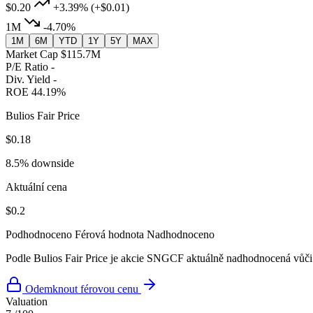
$0.20
+3.39%
(+$0.01)
1M
-4.70%
1M
6M
YTD
1Y
5Y
MAX
Market Cap
$115.7M
P/E Ratio
-
Div. Yield
-
ROE
44.19%
Bulios Fair Price
$0.18
8.5% downside
Aktuální cena
$0.2
Podhodnoceno
Férová hodnota
Nadhodnoceno
Podle Bulios Fair Price je akcie SNGCF aktuálně nadhodnocená vůči 
Odemknout férovou cenu
Valuation