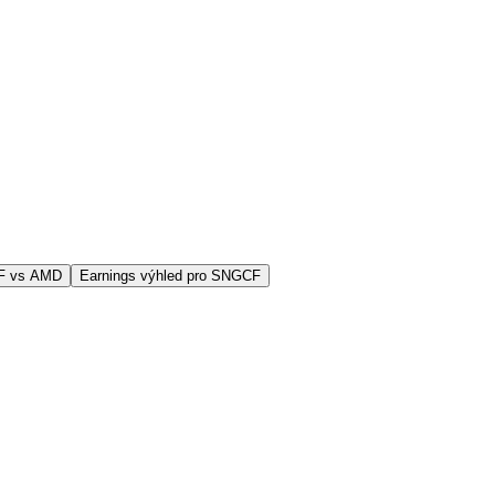
F vs AMD
Earnings výhled pro SNGCF