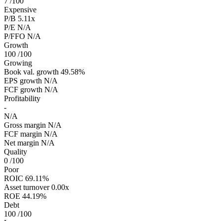
7
/100
Expensive
P/B
5.11x
P/E
N/A
P/FFO
N/A
Growth
100
/100
Growing
Book val. growth
49.58%
EPS growth
N/A
FCF growth
N/A
Profitability
-
N/A
Gross margin
N/A
FCF margin
N/A
Net margin
N/A
Quality
0
/100
Poor
ROIC
69.11%
Asset turnover
0.00x
ROE
44.19%
Debt
100
/100