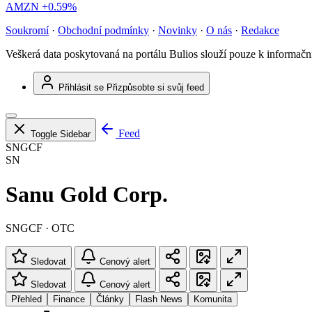
AMZN
+0.59%
Soukromí
·
Obchodní podmínky
·
Novinky
·
O nás
·
Redakce
Veškerá data poskytovaná na portálu Bulios slouží pouze k informač
Přihlásit se
Přizpůsobte si svůj feed
Feed
Toggle Sidebar
SNGCF
SN
Sanu Gold Corp.
SNGCF · OTC
Sledovat
Cenový alert
Sledovat
Cenový alert
Přehled
Finance
Články
Flash News
Komunita