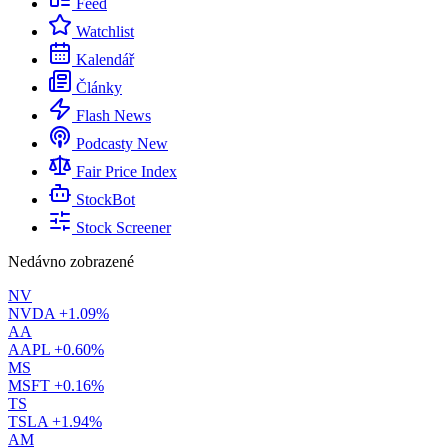
Feed
Watchlist
Kalendář
Články
Flash News
Podcasty
New
Fair Price Index
StockBot
Stock Screener
Nedávno zobrazené
NV
NVDA
+1.09%
AA
AAPL
+0.60%
MS
MSFT
+0.16%
TS
TSLA
+1.94%
AM