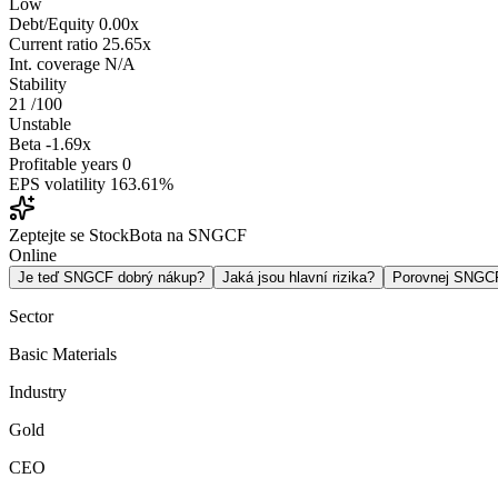
Low
Debt/Equity
0.00x
Current ratio
25.65x
Int. coverage
N/A
Stability
21
/100
Unstable
Beta
-1.69x
Profitable years
0
EPS volatility
163.61%
Zeptejte se StockBota na SNGCF
Online
Je teď SNGCF dobrý nákup?
Jaká jsou hlavní rizika?
Porovnej SNGC
Sector
Basic Materials
Industry
Gold
CEO