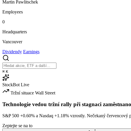
Martin Pawlitschek
Employees
0
Headquarters
Vancouver
Dividendy
Earnings
⌘
K
StockBot
Live
Tržní situace
Wall Street
Technologie vedou tržní rally při stagnaci zaměstnano
S&P 500
+0.60%
a Nasdaq
+1.18%
vzrostly. Nečekaný červencový po
Zeptejte se na to