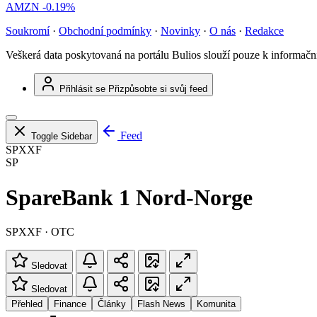
AMZN
-0.19%
Soukromí
·
Obchodní podmínky
·
Novinky
·
O nás
·
Redakce
Veškerá data poskytovaná na portálu Bulios slouží pouze k informač
Přihlásit se
Přizpůsobte si svůj feed
Feed
Toggle Sidebar
SPXXF
SP
SpareBank 1 Nord-Norge
SPXXF · OTC
Sledovat
Sledovat
Přehled
Finance
Články
Flash News
Komunita