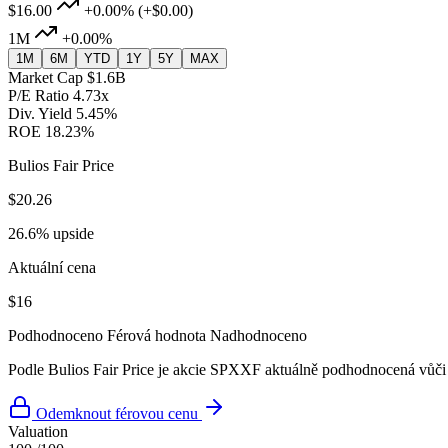
$16.00
+0.00%
(+$0.00)
1M
+0.00%
1M
6M
YTD
1Y
5Y
MAX
Market Cap
$1.6B
P/E Ratio
4.73x
Div. Yield
5.45%
ROE
18.23%
Bulios Fair Price
$20.26
26.6% upside
Aktuální cena
$16
Podhodnoceno
Férová hodnota
Nadhodnoceno
Podle Bulios Fair Price je akcie SPXXF aktuálně podhodnocená vůči 
Odemknout férovou cenu
Valuation