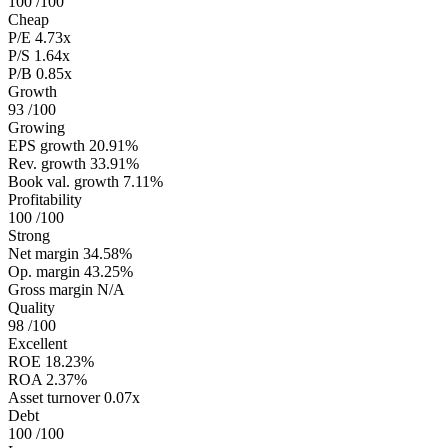
100
/100
Cheap
P/E
4.73x
P/S
1.64x
P/B
0.85x
Growth
93
/100
Growing
EPS growth
20.91%
Rev. growth
33.91%
Book val. growth
7.11%
Profitability
100
/100
Strong
Net margin
34.58%
Op. margin
43.25%
Gross margin
N/A
Quality
98
/100
Excellent
ROE
18.23%
ROA
2.37%
Asset turnover
0.07x
Debt
100
/100