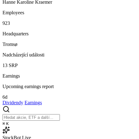
Hanne Karoline Kraemer
Employees
923
Headquarters
Tromsø
Nadcházející události
13
SRP
Earnings
Upcoming earnings report
6d
Dividendy
Earnings
⌘
K
StockBot
Live