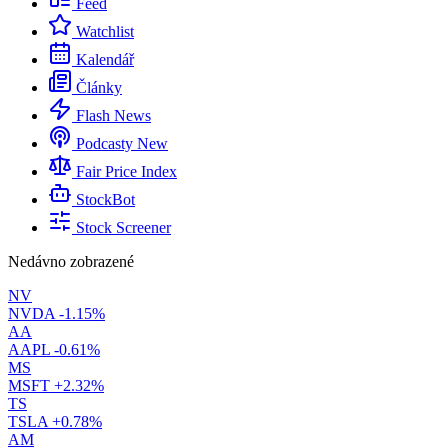
Feed
Watchlist
Kalendář
Články
Flash News
Podcasty
New
Fair Price Index
StockBot
Stock Screener
Nedávno zobrazené
NV
NVDA
-1.15%
AA
AAPL
-0.61%
MS
MSFT
+2.32%
TS
TSLA
+0.78%
AM