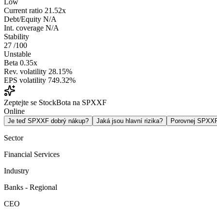
Low
Current ratio
21.52x
Debt/Equity
N/A
Int. coverage
N/A
Stability
27
/100
Unstable
Beta
0.35x
Rev. volatility
28.15%
EPS volatility
749.32%
Zeptejte se StockBota na SPXXF
Online
Je teď SPXXF dobrý nákup?
Jaká jsou hlavní rizika?
Porovnej SPXX
Sector
Financial Services
Industry
Banks - Regional
CEO