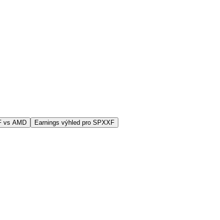
F vs AMD
Earnings výhled pro SPXXF