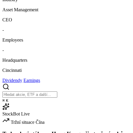
Asset Management
CEO
-
Employees
-
Headquarters
Cincinnati
Dividendy
Earnings
⌘
K
StockBot
Live
Tržní situace
Čína