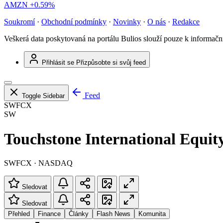
AMZN
+0.59%
Soukromí
·
Obchodní podmínky
·
Novinky
·
O nás
·
Redakce
Veškerá data poskytovaná na portálu Bulios slouží pouze k informač
Přihlásit se
Přizpůsobte si svůj feed
Feed
Toggle Sidebar
SWFCX
SW
Touchstone International Equit
SWFCX · NASDAQ
Sledovat
Sledovat
Přehled
Finance
Články
Flash News
Komunita