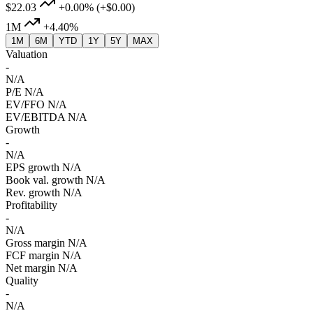
$22.03
+0.00%
(+$0.00)
1M
+4.40%
1M
6M
YTD
1Y
5Y
MAX
Valuation
-
N/A
P/E
N/A
EV/FFO
N/A
EV/EBITDA
N/A
Growth
-
N/A
EPS growth
N/A
Book val. growth
N/A
Rev. growth
N/A
Profitability
-
N/A
Gross margin
N/A
FCF margin
N/A
Net margin
N/A
Quality
-
N/A