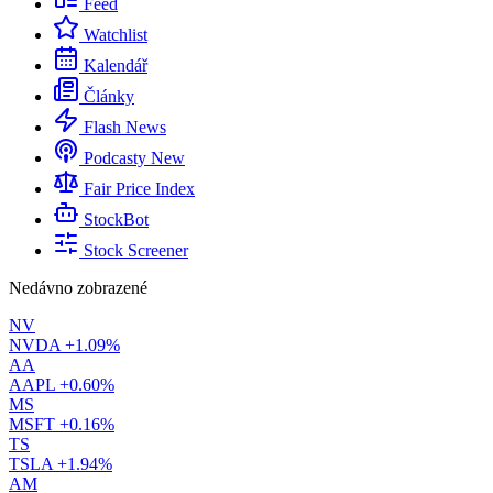
Feed
Watchlist
Kalendář
Články
Flash News
Podcasty
New
Fair Price Index
StockBot
Stock Screener
Nedávno zobrazené
NV
NVDA
+1.09%
AA
AAPL
+0.60%
MS
MSFT
+0.16%
TS
TSLA
+1.94%
AM