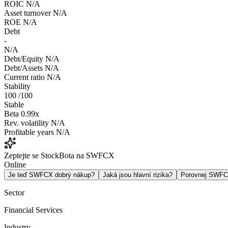
ROIC
N/A
Asset turnover
N/A
ROE
N/A
Debt
-
N/A
Debt/Equity
N/A
Debt/Assets
N/A
Current ratio
N/A
Stability
100
/100
Stable
Beta
0.99x
Rev. volatility
N/A
Profitable years
N/A
Zeptejte se StockBota na SWFCX
Online
Je teď SWFCX dobrý nákup?
Jaká jsou hlavní rizika?
Porovnej SWF
Sector
Financial Services
Industry