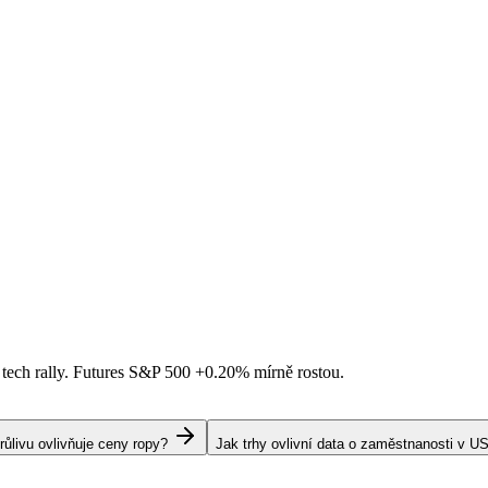
 tech rally. Futures S&P 500
+0.20%
mírně rostou.
livu ovlivňuje ceny ropy?
Jak trhy ovlivní data o zaměstnanosti v U