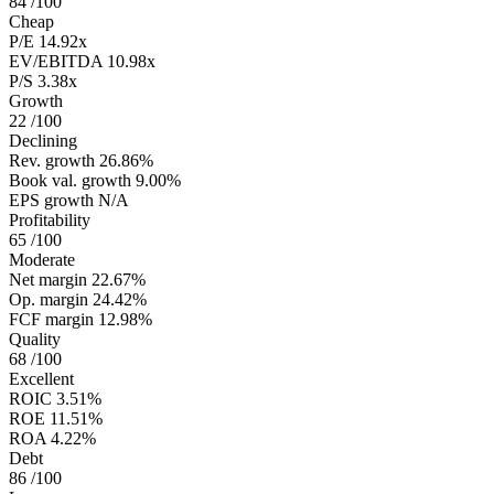
84
/100
Cheap
P/E
14.92x
EV/EBITDA
10.98x
P/S
3.38x
Growth
22
/100
Declining
Rev. growth
26.86%
Book val. growth
9.00%
EPS growth
N/A
Profitability
65
/100
Moderate
Net margin
22.67%
Op. margin
24.42%
FCF margin
12.98%
Quality
68
/100
Excellent
ROIC
3.51%
ROE
11.51%
ROA
4.22%
Debt
86
/100