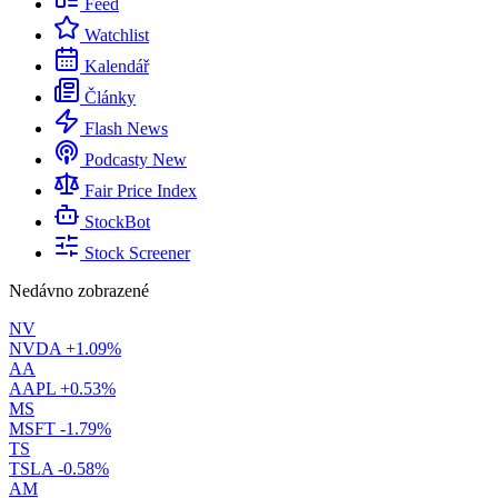
Feed
Watchlist
Kalendář
Články
Flash News
Podcasty
New
Fair Price Index
StockBot
Stock Screener
Nedávno zobrazené
NV
NVDA
+1.09%
AA
AAPL
+0.53%
MS
MSFT
-1.79%
TS
TSLA
-0.58%
AM