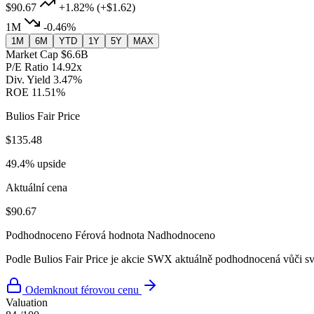
$90.67
+1.82%
(+$1.62)
1M
-0.46%
1M
6M
YTD
1Y
5Y
MAX
Market Cap
$6.6B
P/E Ratio
14.92x
Div. Yield
3.47%
ROE
11.51%
Bulios Fair Price
$135.48
49.4% upside
Aktuální cena
$90.67
Podhodnoceno
Férová hodnota
Nadhodnoceno
Podle Bulios Fair Price je akcie SWX aktuálně podhodnocená vůči sv
Odemknout férovou cenu
Valuation