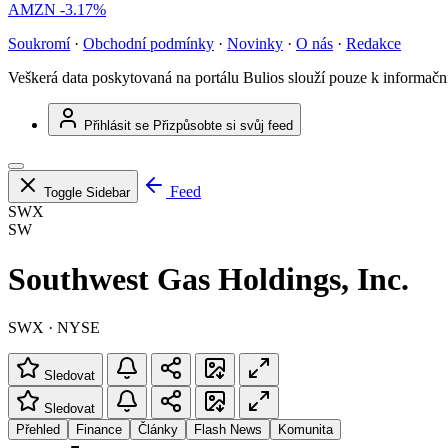
AMZN
-3.17%
Soukromí
·
Obchodní podmínky
·
Novinky
·
O nás
·
Redakce
Veškerá data poskytovaná na portálu Bulios slouží pouze k informač
Přihlásit se
Přizpůsobte si svůj feed
Feed
Toggle Sidebar
SWX
SW
Southwest Gas Holdings, Inc.
SWX · NYSE
Sledovat
Sledovat
Přehled
Finance
Články
Flash News
Komunita