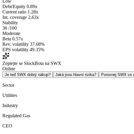
Low
Debt/Equity
0.89x
Current ratio
1.28x
Int. coverage
2.63x
Stability
36
/100
Moderate
Beta
0.57x
Rev. volatility
37.68%
EPS volatility
49.35%
Zeptejte se StockBota na SWX
Online
Je teď SWX dobrý nákup?
Jaká jsou hlavní rizika?
Porovnej SWX vs
Sector
Utilities
Industry
Regulated Gas
CEO