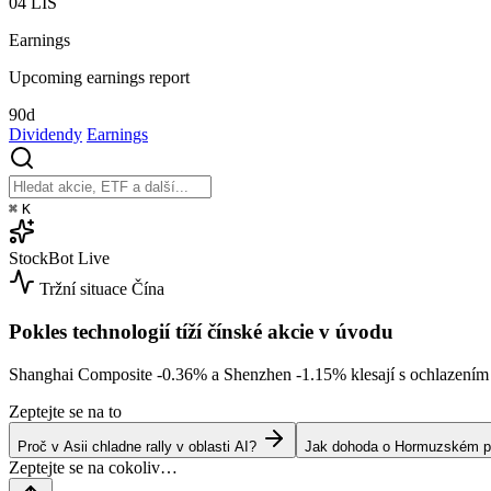
04
LIS
Earnings
Upcoming earnings report
90d
Dividendy
Earnings
⌘
K
StockBot
Live
Tržní situace
Čína
Pokles technologií tíží čínské akcie v úvodu
Shanghai Composite
-0.36%
a Shenzhen
-1.15%
klesají s ochlazením
Zeptejte se na to
Proč v Asii chladne rally v oblasti AI?
Jak dohoda o Hormuzském prů