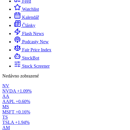
Feed
Watchlist
Kalendář
Články
Flash News
Podcasty
New
Fair Price Index
StockBot
Stock Screener
Nedávno zobrazené
NV
NVDA
+1.09%
AA
AAPL
+0.60%
MS
MSFT
+0.16%
TS
TSLA
+1.94%
AM