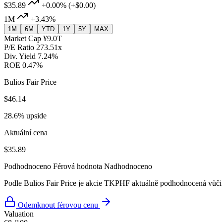
$35.89
+0.00%
(+$0.00)
1M
+3.43%
1M
6M
YTD
1Y
5Y
MAX
Market Cap
¥9.0T
P/E Ratio
273.51x
Div. Yield
7.24%
ROE
0.47%
Bulios Fair Price
$46.14
28.6% upside
Aktuální cena
$35.89
Podhodnoceno
Férová hodnota
Nadhodnoceno
Podle Bulios Fair Price je akcie TKPHF aktuálně podhodnocená vůči 
Odemknout férovou cenu
Valuation