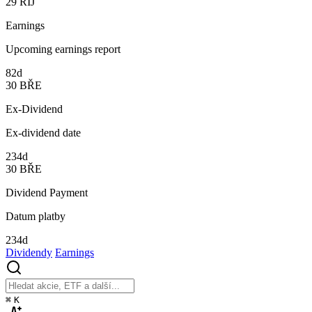
29
ŘÍJ
Earnings
Upcoming earnings report
82d
30
BŘE
Ex-Dividend
Ex-dividend date
234d
30
BŘE
Dividend Payment
Datum platby
234d
Dividendy
Earnings
⌘
K