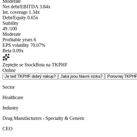
Moderate
Net debt/EBITDA
3.84x
Int. coverage
1.34x
Debt/Equity
0.65x
Stability
49
/100
Moderate
Profitable years
6
EPS volatility
70.07%
Beta
0.09x
Zeptejte se StockBota na TKPHF
Online
Je teď TKPHF dobrý nákup?
Jaká jsou hlavní rizika?
Porovnej TKPH
Sector
Healthcare
Industry
Drug Manufacturers - Specialty & Generic
CEO