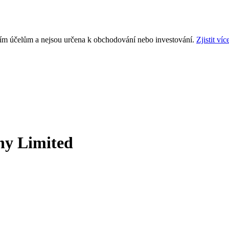
ním účelům a nejsou určena k obchodování nebo investování.
Zjistit víc
ny Limited