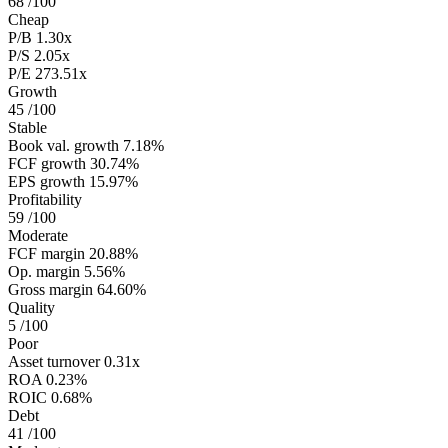
68
/100
Cheap
P/B
1.30x
P/S
2.05x
P/E
273.51x
Growth
45
/100
Stable
Book val. growth
7.18%
FCF growth
30.74%
EPS growth
15.97%
Profitability
59
/100
Moderate
FCF margin
20.88%
Op. margin
5.56%
Gross margin
64.60%
Quality
5
/100
Poor
Asset turnover
0.31x
ROA
0.23%
ROIC
0.68%
Debt
41
/100