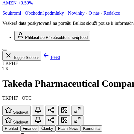
AMZN
+0.59%
Soukromí
·
Obchodní podmínky
·
Novinky
·
O nás
·
Redakce
Veškerá data poskytovaná na portálu Bulios slouží pouze k informač
Přihlásit se
Přizpůsobte si svůj feed
Feed
Toggle Sidebar
TKPHF
TK
Takeda Pharmaceutical Compa
TKPHF · OTC
Sledovat
Sledovat
Přehled
Finance
Články
Flash News
Komunita