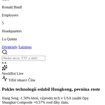
Ronald Bindl
Employees
5
Headquarters
La Quinta
Dividendy
Earnings
⌘
K
StockBot
Live
Tržní situace
Čína
Pokles technologií oslabil Hongkong, pevnina roste
Hang Seng
-1.50%
klesl, výprodej tech v USA zasáhl čipy.
Shanghai Composite
+0.57%
rostl díky zlatu.