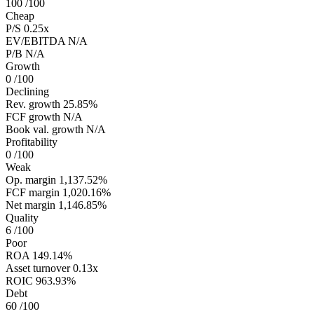
100
/100
Cheap
P/S
0.25x
EV/EBITDA
N/A
P/B
N/A
Growth
0
/100
Declining
Rev. growth
25.85%
FCF growth
N/A
Book val. growth
N/A
Profitability
0
/100
Weak
Op. margin
1,137.52%
FCF margin
1,020.16%
Net margin
1,146.85%
Quality
6
/100
Poor
ROA
149.14%
Asset turnover
0.13x
ROIC
963.93%
Debt
60
/100