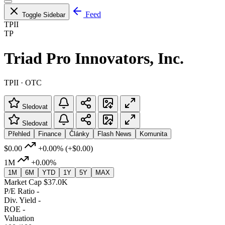
Feed
Toggle Sidebar
TPII
TP
Triad Pro Innovators, Inc.
TPII · OTC
Sledovat
Sledovat
Přehled
Finance
Články
Flash News
Komunita
$0.00
+0.00%
(+$0.00)
1M
+0.00%
1M
6M
YTD
1Y
5Y
MAX
Market Cap
$37.0K
P/E Ratio
-
Div. Yield
-
ROE
-
Valuation