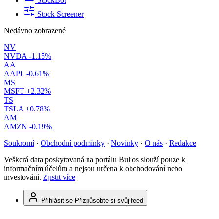
StockBot
Stock Screener
Nedávno zobrazené
NV
NVDA
-1.15%
AA
AAPL
-0.61%
MS
MSFT
+2.32%
TS
TSLA
+0.78%
AM
AMZN
-0.19%
Soukromí
·
Obchodní podmínky
·
Novinky
·
O nás
·
Redakce
Veškerá data poskytovaná na portálu Bulios slouží pouze k
informačním účelům a nejsou určena k obchodování nebo
investování.
Zjistit více
Přihlásit se
Přizpůsobte si svůj feed