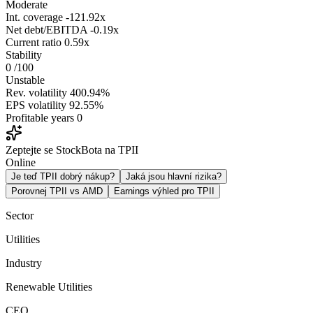
Moderate
Int. coverage
-121.92x
Net debt/EBITDA
-0.19x
Current ratio
0.59x
Stability
0
/100
Unstable
Rev. volatility
400.94%
EPS volatility
92.55%
Profitable years
0
Zeptejte se StockBota na TPII
Online
Je teď TPII dobrý nákup?
Jaká jsou hlavní rizika?
Porovnej TPII vs AMD
Earnings výhled pro TPII
Sector
Utilities
Industry
Renewable Utilities
CEO