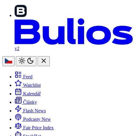
v2
Feed
Watchlist
Kalendář
Články
Flash News
Podcasty
New
Fair Price Index