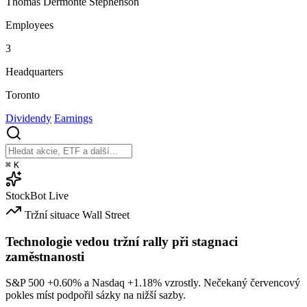
Thomas Dermonte Stephenson
Employees
3
Headquarters
Toronto
Dividendy
Earnings
⌘
K
StockBot
Live
Tržní situace
Wall Street
Technologie vedou tržní rally při stagnaci
zaměstnanosti
S&P 500
+0.60%
a Nasdaq
+1.18%
vzrostly. Nečekaný červencový
pokles míst podpořil sázky na nižší sazby.