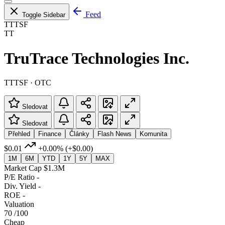
Feed
Toggle Sidebar
TTTSF
TT
TruTrace Technologies Inc.
TTTSF · OTC
Sledovat
Sledovat
Přehled
Finance
Články
Flash News
Komunita
$0.01
+0.00%
(+$0.00)
1M
6M
YTD
1Y
5Y
MAX
Market Cap
$1.3M
P/E Ratio
-
Div. Yield
-
ROE
-
Valuation
70
/100
Cheap