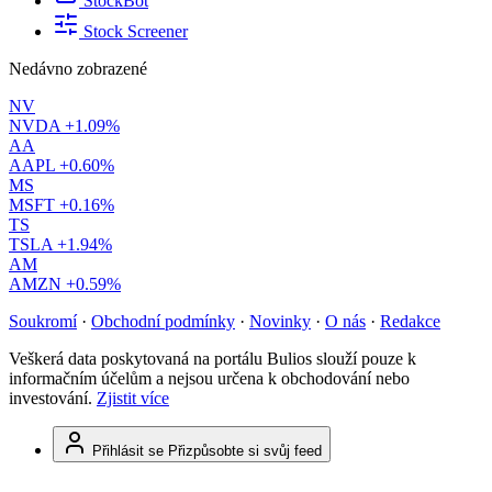
StockBot
Stock Screener
Nedávno zobrazené
NV
NVDA
+1.09%
AA
AAPL
+0.60%
MS
MSFT
+0.16%
TS
TSLA
+1.94%
AM
AMZN
+0.59%
Soukromí
·
Obchodní podmínky
·
Novinky
·
O nás
·
Redakce
Veškerá data poskytovaná na portálu Bulios slouží pouze k
informačním účelům a nejsou určena k obchodování nebo
investování.
Zjistit více
Přihlásit se
Přizpůsobte si svůj feed