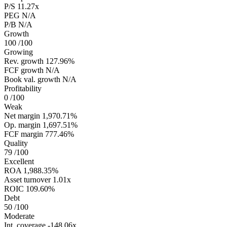
P/S
11.27x
PEG
N/A
P/B
N/A
Growth
100
/100
Growing
Rev. growth
127.96%
FCF growth
N/A
Book val. growth
N/A
Profitability
0
/100
Weak
Net margin
1,970.71%
Op. margin
1,697.51%
FCF margin
777.46%
Quality
79
/100
Excellent
ROA
1,988.35%
Asset turnover
1.01x
ROIC
109.60%
Debt
50
/100
Moderate
Int. coverage
-148.06x