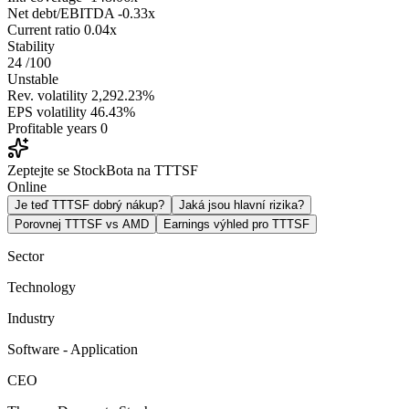
Net debt/EBITDA
-0.33x
Current ratio
0.04x
Stability
24
/100
Unstable
Rev. volatility
2,292.23%
EPS volatility
46.43%
Profitable years
0
Zeptejte se StockBota na TTTSF
Online
Je teď TTTSF dobrý nákup?
Jaká jsou hlavní rizika?
Porovnej TTTSF vs AMD
Earnings výhled pro TTTSF
Sector
Technology
Industry
Software - Application
CEO