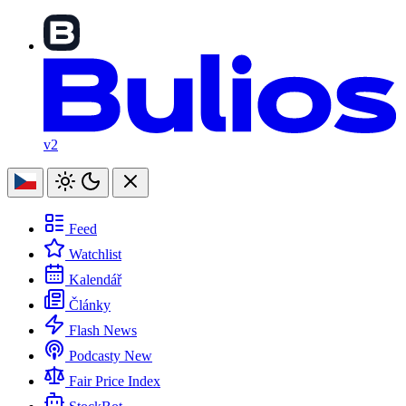
v2
Feed
Watchlist
Kalendář
Články
Flash News
Podcasty
New
Fair Price Index