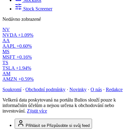
StockBot
Stock Screener
Nedávno zobrazené
NV
NVDA
+1.09%
AA
AAPL
+0.60%
MS
MSFT
+0.16%
TS
TSLA
+1.94%
AM
AMZN
+0.59%
Soukromí
·
Obchodní podmínky
·
Novinky
·
O nás
·
Redakce
Veškerá data poskytovaná na portálu Bulios slouží pouze k
informačním účelům a nejsou určena k obchodování nebo
investování.
Zjistit více
Přihlásit se
Přizpůsobte si svůj feed