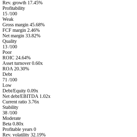
Rev. growth
17.45%
Profitability
15
/100
Weak
Gross margin
45.68%
FCF margin
2.46%
Net margin
33.82%
Quality
13
/100
Poor
ROIC
24.64%
Asset turnover
0.60x
ROA
20.30%
Debt
71
/100
Low
Debt/Equity
0.09x
Net debt/EBITDA
1.02x
Current ratio
3.76x
Stability
38
/100
Moderate
Beta
0.80x
Profitable years
0
Rev. volatility
32.19%