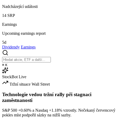
Nadcházející události
14
SRP
Earnings
Upcoming earnings report
5d
Dividendy
Earnings
⌘
K
StockBot
Live
Tržní situace
Wall Street
Technologie vedou tržní rally při stagnaci
zaměstnanosti
S&P 500
+0.60%
a Nasdaq
+1.18%
vzrostly. Nečekaný červencový
pokles míst podpořil sázky na nižší sazby.