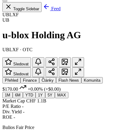
Feed
Toggle Sidebar
UBLXF
UB
u-blox Holding AG
UBLXF · OTC
Sledovat
Sledovat
Přehled
Finance
Články
Flash News
Komunita
$170.00
+0.00%
(+$0.00)
1M
6M
YTD
1Y
5Y
MAX
Market Cap
CHF 1.1B
P/E Ratio
-
Div. Yield
-
ROE
-
Bulios Fair Price