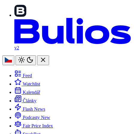
v2
Feed
Watchlist
Kalendář
Články
Flash News
Podcasty
New
Fair Price Index