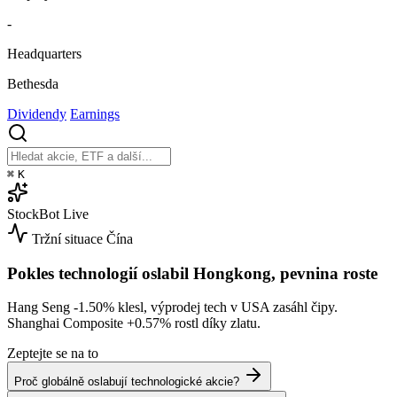
-
Headquarters
Bethesda
Dividendy
Earnings
⌘
K
StockBot
Live
Tržní situace
Čína
Pokles technologií oslabil Hongkong, pevnina roste
Hang Seng
-1.50%
klesl, výprodej tech v USA zasáhl čipy.
Shanghai Composite
+0.57%
rostl díky zlatu.
Zeptejte se na to
Proč globálně oslabují technologické akcie?