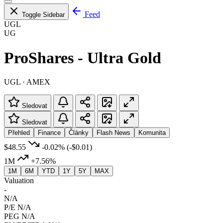
Feed
Toggle Sidebar
UGL
UG
ProShares - Ultra Gold
UGL · AMEX
Sledovat
Sledovat
Přehled
Finance
Články
Flash News
Komunita
$48.55
-0.02%
(-$0.01)
1M
+7.56%
1M
6M
YTD
1Y
5Y
MAX
Valuation
-
N/A
P/E
N/A
PEG
N/A