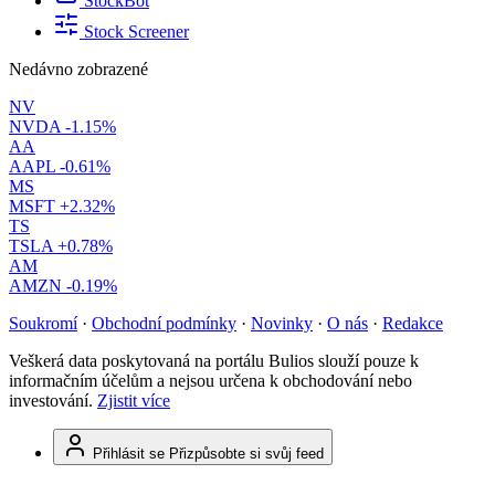
StockBot
Stock Screener
Nedávno zobrazené
NV
NVDA
-1.15%
AA
AAPL
-0.61%
MS
MSFT
+2.32%
TS
TSLA
+0.78%
AM
AMZN
-0.19%
Soukromí
·
Obchodní podmínky
·
Novinky
·
O nás
·
Redakce
Veškerá data poskytovaná na portálu Bulios slouží pouze k
informačním účelům a nejsou určena k obchodování nebo
investování.
Zjistit více
Přihlásit se
Přizpůsobte si svůj feed