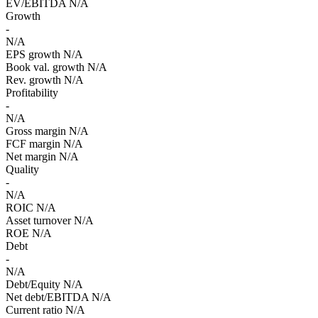
EV/EBITDA
N/A
Growth
-
N/A
EPS growth
N/A
Book val. growth
N/A
Rev. growth
N/A
Profitability
-
N/A
Gross margin
N/A
FCF margin
N/A
Net margin
N/A
Quality
-
N/A
ROIC
N/A
Asset turnover
N/A
ROE
N/A
Debt
-
N/A
Debt/Equity
N/A
Net debt/EBITDA
N/A
Current ratio
N/A