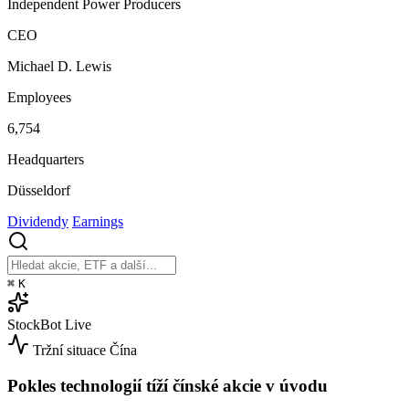
Independent Power Producers
CEO
Michael D. Lewis
Employees
6,754
Headquarters
Düsseldorf
Dividendy
Earnings
⌘
K
StockBot
Live
Tržní situace
Čína
Pokles technologií tíží čínské akcie v úvodu