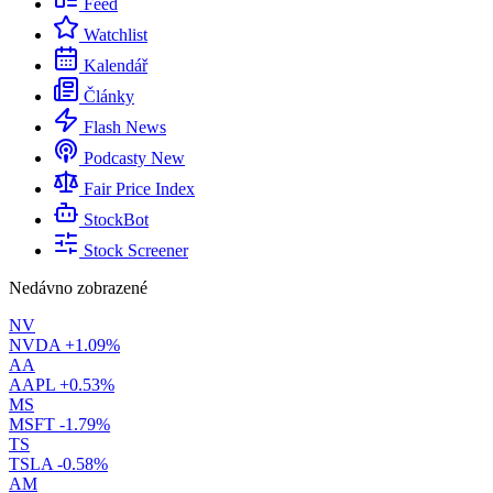
Feed
Watchlist
Kalendář
Články
Flash News
Podcasty
New
Fair Price Index
StockBot
Stock Screener
Nedávno zobrazené
NV
NVDA
+1.09%
AA
AAPL
+0.53%
MS
MSFT
-1.79%
TS
TSLA
-0.58%
AM