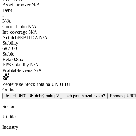
Asset turnover
N/A
Debt
-
N/A
Current ratio
N/A
Int. coverage
N/A
Net debt/EBITDA
N/A
Stability
68
/100
Stable
Beta
0.86x
EPS volatility
N/A
Profitable years
N/A
Zeptejte se StockBota na UN01.DE
Online
Je teď UN01.DE dobrý nákup?
Jaká jsou hlavní rizika?
Porovnej UN0
Sector
Utilities
Industry