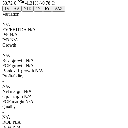
58.72 €
-1.31%
(-0.78 €)
1M
6M
YTD
1Y
5Y
MAX
Valuation
-
N/A
EV/EBITDA
N/A
P/S
N/A
P/B
N/A
Growth
-
N/A
Rev. growth
N/A
FCF growth
N/A
Book val. growth
N/A
Profitability
-
N/A
Net margin
N/A
Op. margin
N/A
FCF margin
N/A
Quality
-
N/A
ROE
N/A
ROA
N/A