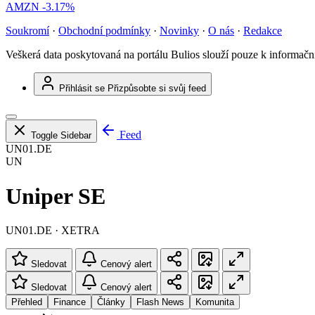
AMZN
-3.17%
Soukromí
·
Obchodní podmínky
·
Novinky
·
O nás
·
Redakce
Veškerá data poskytovaná na portálu Bulios slouží pouze k informač
Přihlásit se
Přizpůsobte si svůj feed
Feed
Toggle Sidebar
UN01.DE
UN
Uniper SE
UN01.DE · XETRA
Sledovat
Cenový alert
Sledovat
Cenový alert
Přehled
Finance
Články
Flash News
Komunita