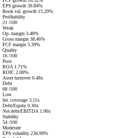
FCF growth
18.32%
EPS growth
39.84%
Book val. growth
15.29%
Profitability
21
/100
Weak
Op. margin
3.48%
Gross margin
38.46%
FCF margin
5.39%
Quality
16
/100
Poor
ROA
1.71%
ROIC
2.00%
Asset turnover
0.48x
Debt
68
/100
Low
Int. coverage
3.11x
Debt/Equity
0.30x
Net debt/EBITDA
1.90x
Stability
54
/100
Moderate
EPS volatility
236.90%