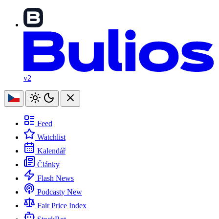
v2
Feed
Watchlist
Kalendář
Články
Flash News
Podcasty
New
Fair Price Index