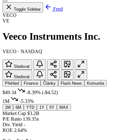
Feed
Toggle Sidebar
VECO
VE
Veeco Instruments Inc.
VECO · NASDAQ
Sledovat
Sledovat
Přehled
Finance
Články
Flash News
Komunita
$49.34
-8.39%
(-$4.52)
1M
-5.33%
1M
6M
YTD
1Y
5Y
MAX
Market Cap
$3.2B
P/E Ratio
139.35x
Div. Yield
-
ROE
2.64%