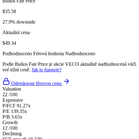
Bulios Fair Price
$35.58
27.9% downside
Aktuální cena
$49.34
Podhodnoceno
Férová hodnota
Nadhodnoceno
Podle Bulios Fair Price je akcie VECO aktuálně nadhodnocená vůči
své tržní ceně.
Jak to funguje?
Odemknout férovou cenu
Valuation
22
/100
Expensive
P/FCF
91.27x
P/E
139.35x
P/B
3.65x
Growth
12
/100
Declining