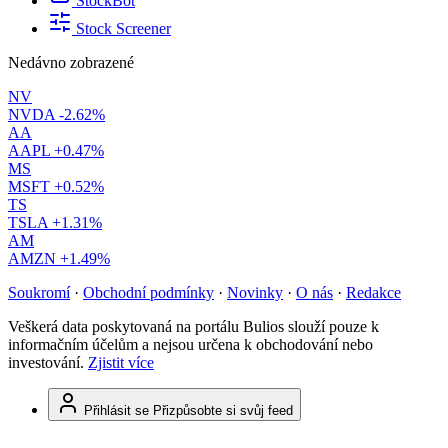
StockBot
Stock Screener
Nedávno zobrazené
NV
NVDA
-2.62%
AA
AAPL
+0.47%
MS
MSFT
+0.52%
TS
TSLA
+1.31%
AM
AMZN
+1.49%
Soukromí
·
Obchodní podmínky
·
Novinky
·
O nás
·
Redakce
Veškerá data poskytovaná na portálu Bulios slouží pouze k
informačním účelům a nejsou určena k obchodování nebo
investování.
Zjistit více
Přihlásit se
Přizpůsobte si svůj feed