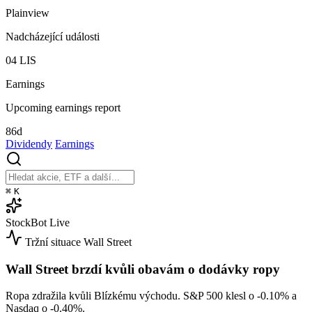
Plainview
Nadcházející události
04
LIS
Earnings
Upcoming earnings report
86d
Dividendy
Earnings
⌘
K
StockBot
Live
Tržní situace
Wall Street
Wall Street brzdí kvůli obavám o dodávky ropy
Ropa zdražila kvůli Blízkému východu. S&P 500 klesl o
-0.10%
a
Nasdaq o
-0.40%
.