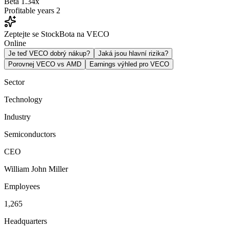
Beta
1.34x
Profitable years
2
Zeptejte se StockBota na VECO
Online
Je teď VECO dobrý nákup?
Jaká jsou hlavní rizika?
Porovnej VECO vs AMD
Earnings výhled pro VECO
Sector
Technology
Industry
Semiconductors
CEO
William John Miller
Employees
1,265
Headquarters