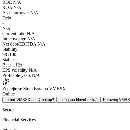
ROE
N/A
ROA
N/A
Asset turnover
N/A
Debt
-
N/A
Current ratio
N/A
Int. coverage
N/A
Net debt/EBITDA
N/A
Stability
98
/100
Stable
Beta
1.12x
EPS volatility
N/A
Profitable years
N/A
Zeptejte se StockBota na VMBSX
Online
Je teď VMBSX dobrý nákup?
Jaká jsou hlavní rizika?
Porovnej VMB
Sector
Financial Services
Industry