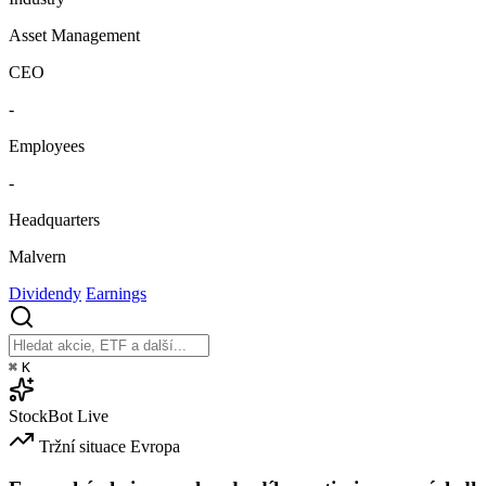
Asset Management
CEO
-
Employees
-
Headquarters
Malvern
Dividendy
Earnings
⌘
K
StockBot
Live
Tržní situace
Evropa