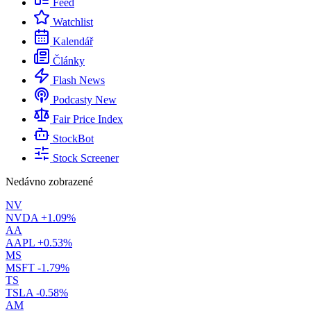
Feed
Watchlist
Kalendář
Články
Flash News
Podcasty
New
Fair Price Index
StockBot
Stock Screener
Nedávno zobrazené
NV
NVDA
+1.09%
AA
AAPL
+0.53%
MS
MSFT
-1.79%
TS
TSLA
-0.58%
AM