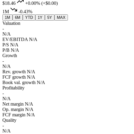
$18.46
+0.00%
(+$0.00)
1M
-0.43%
1M
6M
YTD
1Y
5Y
MAX
Valuation
-
N/A
EV/EBITDA
N/A
P/S
N/A
P/B
N/A
Growth
-
N/A
Rev. growth
N/A
FCF growth
N/A
Book val. growth
N/A
Profitability
-
N/A
Net margin
N/A
Op. margin
N/A
FCF margin
N/A
Quality
-
N/A