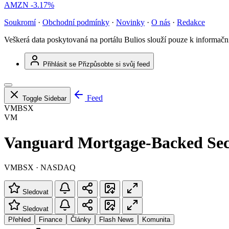
AMZN
-3.17%
Soukromí
·
Obchodní podmínky
·
Novinky
·
O nás
·
Redakce
Veškerá data poskytovaná na portálu Bulios slouží pouze k informač
Přihlásit se
Přizpůsobte si svůj feed
Feed
Toggle Sidebar
VMBSX
VM
Vanguard Mortgage-Backed Secu
VMBSX · NASDAQ
Sledovat
Sledovat
Přehled
Finance
Články
Flash News
Komunita