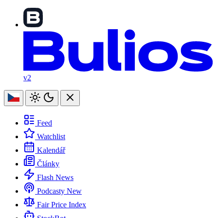
v2
Feed
Watchlist
Kalendář
Články
Flash News
Podcasty
New
Fair Price Index