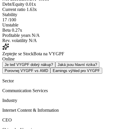
Debt/Equity
0.01x
Current ratio
1.63x
Stability
17
/100
Unstable
Beta
0.27x
Profitable years
N/A
Rev. volatility
N/A
Zeptejte se StockBota na VYGPF
Online
Je teď VYGPF dobrý nákup?
Jaká jsou hlavní rizika?
Porovnej VYGPF vs AMD
Earnings výhled pro VYGPF
Sector
Communication Services
Industry
Internet Content & Information
CEO