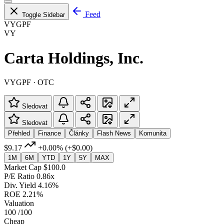
Feed
Toggle Sidebar
VYGPF
VY
Carta Holdings, Inc.
VYGPF · OTC
Sledovat
Sledovat
Přehled
Finance
Články
Flash News
Komunita
$9.17
+0.00%
(+$0.00)
1M
6M
YTD
1Y
5Y
MAX
Market Cap
$100.0
P/E Ratio
0.86x
Div. Yield
4.16%
ROE
2.21%
Valuation
100
/100
Cheap