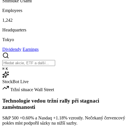
Shinsuke Usami
Employees
1,242
Headquarters
Tokyo
Dividendy
Earnings
⌘
K
StockBot
Live
Tržní situace
Wall Street
Technologie vedou tržní rally při stagnaci
zaměstnanosti
S&P 500
+0.60%
a Nasdaq
+1.18%
vzrostly. Nečekaný červencový
pokles míst podpořil sázky na nižší sazby.