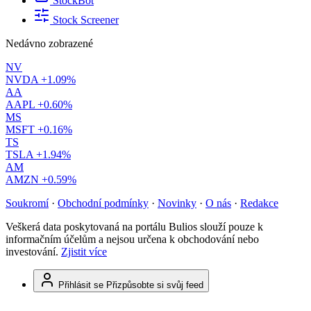
StockBot
Stock Screener
Nedávno zobrazené
NV
NVDA
+1.09%
AA
AAPL
+0.60%
MS
MSFT
+0.16%
TS
TSLA
+1.94%
AM
AMZN
+0.59%
Soukromí
·
Obchodní podmínky
·
Novinky
·
O nás
·
Redakce
Veškerá data poskytovaná na portálu Bulios slouží pouze k
informačním účelům a nejsou určena k obchodování nebo
investování.
Zjistit více
Přihlásit se
Přizpůsobte si svůj feed