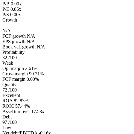
P/B
0.00x
P/E
0.86x
P/S
0.00x
Growth
-
N/A
FCF growth
N/A
EPS growth
N/A
Book val. growth
N/A
Profitability
32
/100
Weak
Op. margin
2.61%
Gross margin
90.21%
FCF margin
0.00%
Quality
72
/100
Excellent
ROA
82.83%
ROIC
57.44%
Asset turnover
17.58x
Debt
97
/100
Low
Net debt/EBITDA
-0.16x