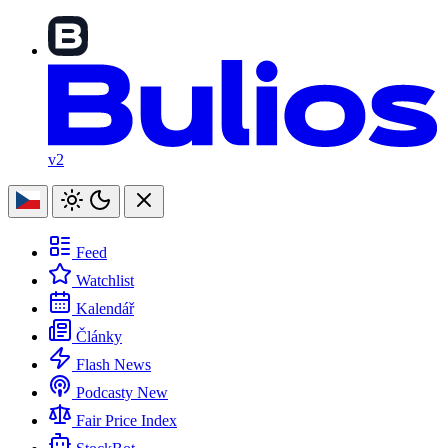
v2
Feed
Watchlist
Kalendář
Články
Flash News
Podcasty
New
Fair Price Index