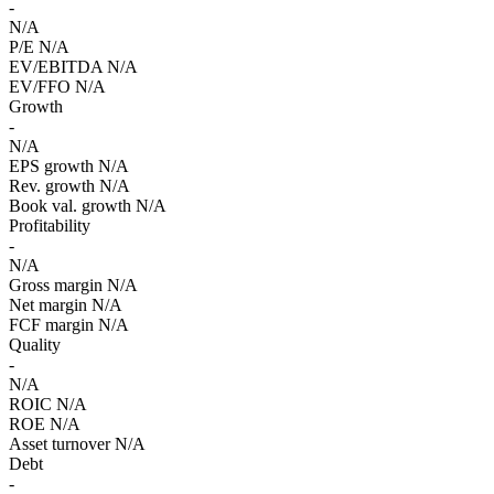
-
N/A
P/E
N/A
EV/EBITDA
N/A
EV/FFO
N/A
Growth
-
N/A
EPS growth
N/A
Rev. growth
N/A
Book val. growth
N/A
Profitability
-
N/A
Gross margin
N/A
Net margin
N/A
FCF margin
N/A
Quality
-
N/A
ROIC
N/A
ROE
N/A
Asset turnover
N/A
Debt
-