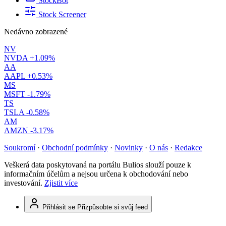
StockBot
Stock Screener
Nedávno zobrazené
NV
NVDA
+1.09%
AA
AAPL
+0.53%
MS
MSFT
-1.79%
TS
TSLA
-0.58%
AM
AMZN
-3.17%
Soukromí
·
Obchodní podmínky
·
Novinky
·
O nás
·
Redakce
Veškerá data poskytovaná na portálu Bulios slouží pouze k
informačním účelům a nejsou určena k obchodování nebo
investování.
Zjistit více
Přihlásit se
Přizpůsobte si svůj feed