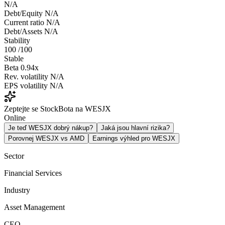
N/A
Debt/Equity
N/A
Current ratio
N/A
Debt/Assets
N/A
Stability
100
/100
Stable
Beta
0.94x
Rev. volatility
N/A
EPS volatility
N/A
Zeptejte se StockBota na WESJX
Online
Je teď WESJX dobrý nákup?
Jaká jsou hlavní rizika?
Porovnej WESJX vs AMD
Earnings výhled pro WESJX
Sector
Financial Services
Industry
Asset Management
CEO