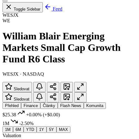
Feed
Toggle Sidebar
WESJX
WE
William Blair Emerging
Markets Small Cap Growth
Fund R6 Class
WESJX · NASDAQ
Sledovat
Sledovat
Přehled
Finance
Články
Flash News
Komunita
$25.38
+0.00%
(+$0.00)
1M
-2.50%
1M
6M
YTD
1Y
5Y
MAX
Valuation