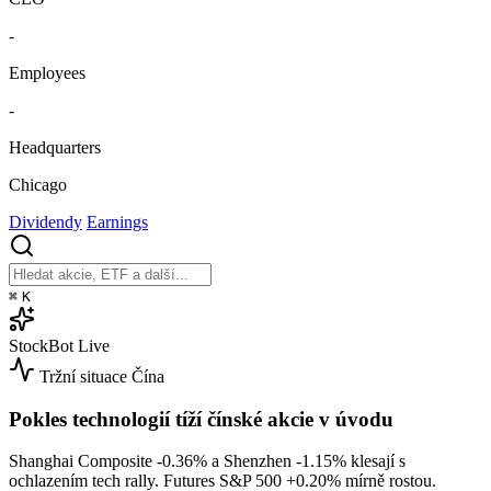
-
Employees
-
Headquarters
Chicago
Dividendy
Earnings
⌘
K
StockBot
Live
Tržní situace
Čína
Pokles technologií tíží čínské akcie v úvodu
Shanghai Composite
-0.36%
a Shenzhen
-1.15%
klesají s
ochlazením tech rally. Futures S&P 500
+0.20%
mírně rostou.