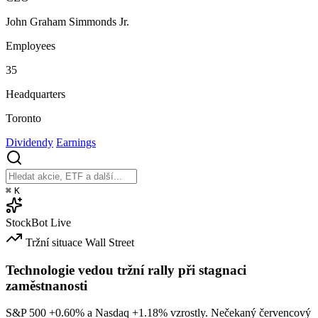
John Graham Simmonds Jr.
Employees
35
Headquarters
Toronto
Dividendy
Earnings
⌘
K
StockBot
Live
Tržní situace
Wall Street
Technologie vedou tržní rally při stagnaci
zaměstnanosti
S&P 500
+0.60%
a Nasdaq
+1.18%
vzrostly. Nečekaný červencový