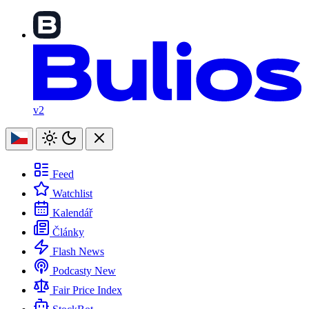
v2
Feed
Watchlist
Kalendář
Články
Flash News
Podcasty
New
Fair Price Index