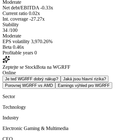
Moderate
Net debt/EBITDA
-0.33x
Current ratio
0.02x
Int. coverage
-27.27x
Stability
34
/100
Moderate
EPS volatility
3,970.26%
Beta
0.46x
Profitable years
0
Zeptejte se StockBota na WGRFF
Online
Je teď WGRFF dobrý nákup?
Jaká jsou hlavní rizika?
Porovnej WGRFF vs AMD
Earnings výhled pro WGRFF
Sector
Technology
Industry
Electronic Gaming & Multimedia
CEO