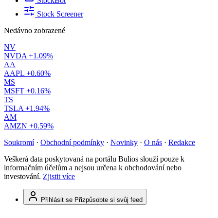
StockBot
Stock Screener
Nedávno zobrazené
NV
NVDA
+1.09%
AA
AAPL
+0.60%
MS
MSFT
+0.16%
TS
TSLA
+1.94%
AM
AMZN
+0.59%
Soukromí
·
Obchodní podmínky
·
Novinky
·
O nás
·
Redakce
Veškerá data poskytovaná na portálu Bulios slouží pouze k
informačním účelům a nejsou určena k obchodování nebo
investování.
Zjistit více
Přihlásit se
Přizpůsobte si svůj feed