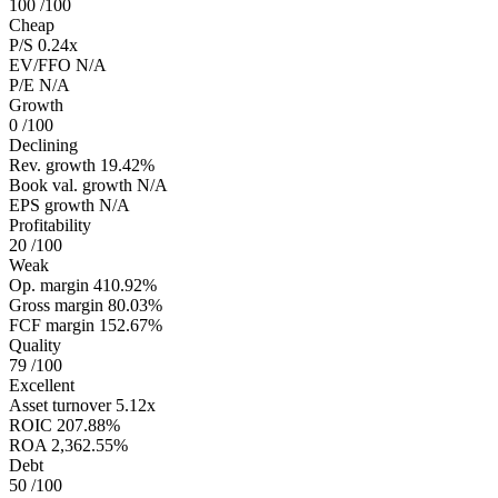
100
/100
Cheap
P/S
0.24x
EV/FFO
N/A
P/E
N/A
Growth
0
/100
Declining
Rev. growth
19.42%
Book val. growth
N/A
EPS growth
N/A
Profitability
20
/100
Weak
Op. margin
410.92%
Gross margin
80.03%
FCF margin
152.67%
Quality
79
/100
Excellent
Asset turnover
5.12x
ROIC
207.88%
ROA
2,362.55%
Debt
50
/100