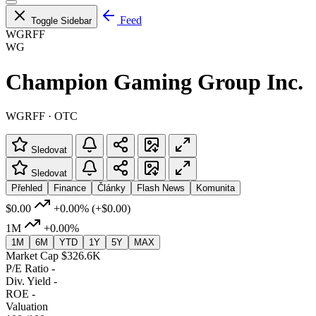
Feed
Toggle Sidebar
WGRFF
WG
Champion Gaming Group Inc.
WGRFF · OTC
Sledovat
Sledovat
Přehled
Finance
Články
Flash News
Komunita
$0.00
+0.00%
(+$0.00)
1M
+0.00%
1M
6M
YTD
1Y
5Y
MAX
Market Cap
$326.6K
P/E Ratio
-
Div. Yield
-
ROE
-
Valuation