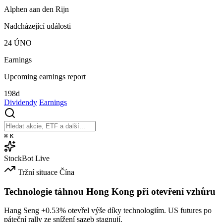
Alphen aan den Rijn
Nadcházející události
24
ÚNO
Earnings
Upcoming earnings report
198d
Dividendy
Earnings
⌘
K
StockBot
Live
Tržní situace
Čína
Technologie táhnou Hong Kong při otevření vzhůru
Hang Seng
+0.53%
otevřel výše díky technologiím. US futures po
páteční rally ze snížení sazeb stagnují.