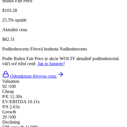
Bulios Fair Price
$103.28
25.5% upside
Aktuální cena
$82.31
Podhodnoceno
Férová hodnota
Nadhodnoceno
Podle Bulios Fair Price je akcie WOLTF aktuálně podhodnocená
vůči své tržní ceně.
Jak to funguje?
Odemknout férovou cenu
Valuation
92
/100
Cheap
P/E
12.30x
EV/EBITDA
10.11x
P/S
2.63x
Growth
29
/100
Declining