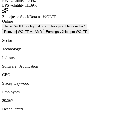
Rev. volatility
1.81%
EPS volatility
11.39%
Zeptejte se StockBota na WOLTF
Online
Je teď WOLTF dobrý nákup?
Jaká jsou hlavní rizika?
Porovnej WOLTF vs AMD
Earnings výhled pro WOLTF
Sector
Technology
Industry
Software - Application
CEO
Stacey Caywood
Employees
20,567
Headquarters