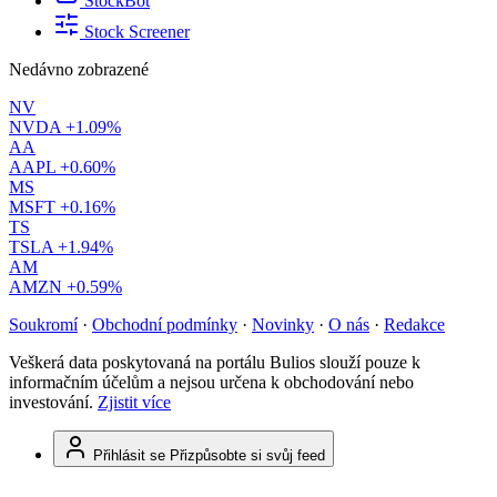
StockBot
Stock Screener
Nedávno zobrazené
NV
NVDA
+1.09%
AA
AAPL
+0.60%
MS
MSFT
+0.16%
TS
TSLA
+1.94%
AM
AMZN
+0.59%
Soukromí
·
Obchodní podmínky
·
Novinky
·
O nás
·
Redakce
Veškerá data poskytovaná na portálu Bulios slouží pouze k
informačním účelům a nejsou určena k obchodování nebo
investování.
Zjistit více
Přihlásit se
Přizpůsobte si svůj feed