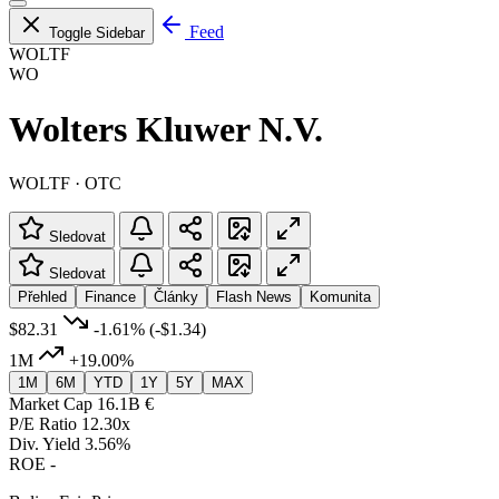
Feed
Toggle Sidebar
WOLTF
WO
Wolters Kluwer N.V.
WOLTF · OTC
Sledovat
Sledovat
Přehled
Finance
Články
Flash News
Komunita
$82.31
-1.61%
(-$1.34)
1M
+19.00%
1M
6M
YTD
1Y
5Y
MAX
Market Cap
16.1B €
P/E Ratio
12.30x
Div. Yield
3.56%
ROE
-