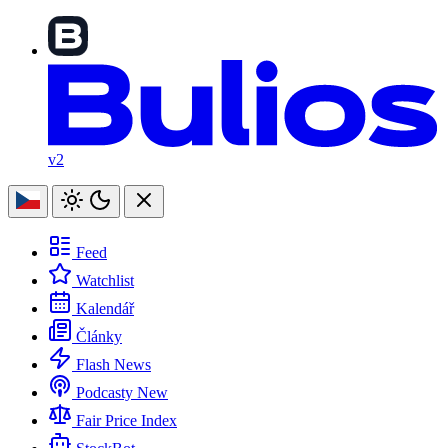
v2
Feed
Watchlist
Kalendář
Články
Flash News
Podcasty
New
Fair Price Index