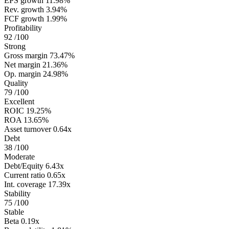
EPS growth
11.98%
Rev. growth
3.94%
FCF growth
1.99%
Profitability
92
/100
Strong
Gross margin
73.47%
Net margin
21.36%
Op. margin
24.98%
Quality
79
/100
Excellent
ROIC
19.25%
ROA
13.65%
Asset turnover
0.64x
Debt
38
/100
Moderate
Debt/Equity
6.43x
Current ratio
0.65x
Int. coverage
17.39x
Stability
75
/100
Stable
Beta
0.19x