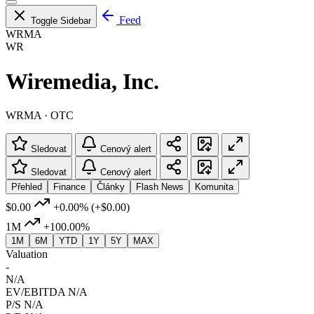
Feed
Toggle Sidebar
WRMA
WR
Wiremedia, Inc.
WRMA · OTC
Sledovat
Cenový alert
Sledovat
Cenový alert
Přehled
Finance
Články
Flash News
Komunita
$0.00
+0.00%
(+$0.00)
1M
+100.00%
1M
6M
YTD
1Y
5Y
MAX
Valuation
-
N/A
EV/EBITDA
N/A
P/S
N/A