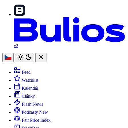
v2
Feed
Watchlist
Kalendář
Články
Flash News
Podcasty
New
Fair Price Index