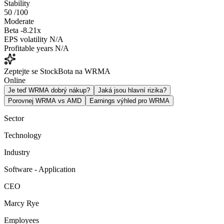
Stability
50
/100
Moderate
Beta
-8.21x
EPS volatility
N/A
Profitable years
N/A
Zeptejte se StockBota na WRMA
Online
Je teď WRMA dobrý nákup?
Jaká jsou hlavní rizika?
Porovnej WRMA vs AMD
Earnings výhled pro WRMA
Sector
Technology
Industry
Software - Application
CEO
Marcy Rye
Employees