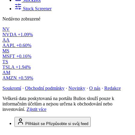
StockBot
Stock Screener
Nedávno zobrazené
NV
NVDA
+1.09%
AA
AAPL
+0.60%
MS
MSFT
+0.16%
TS
TSLA
+1.94%
AM
AMZN
+0.59%
Soukromí
·
Obchodní podmínky
·
Novinky
·
O nás
·
Redakce
Veškerá data poskytovaná na portálu Bulios slouží pouze k
informačním účelům a nejsou určena k obchodování nebo
investování.
Zjistit více
Přihlásit se
Přizpůsobte si svůj feed