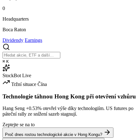
0
Headquarters
Boca Raton
Dividendy
Earnings
⌘
K
StockBot
Live
Tržní situace
Čína
Technologie táhnou Hong Kong při otevření vzhůru
Hang Seng
+0.53%
otevřel výše díky technologiím. US futures po
páteční rally ze snížení sazeb stagnují.
Zeptejte se na to
Proč dnes rostou technologické akcie v Hong Kongu?