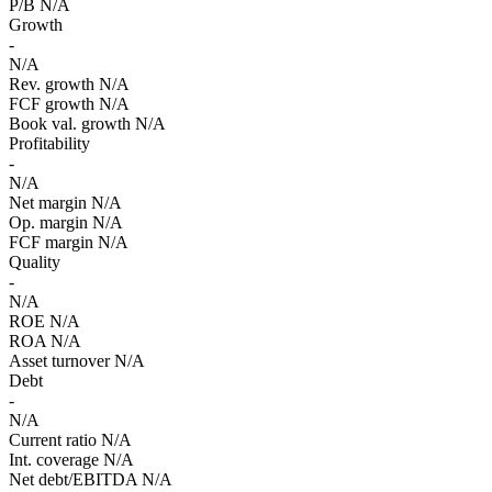
P/B
N/A
Growth
-
N/A
Rev. growth
N/A
FCF growth
N/A
Book val. growth
N/A
Profitability
-
N/A
Net margin
N/A
Op. margin
N/A
FCF margin
N/A
Quality
-
N/A
ROE
N/A
ROA
N/A
Asset turnover
N/A
Debt
-
N/A
Current ratio
N/A
Int. coverage
N/A
Net debt/EBITDA
N/A