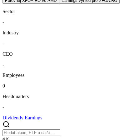
Porovnej XFOA.RO vs AMD
Earnings výhled pro XFOA.RO
Sector
-
Industry
-
CEO
-
Employees
0
Headquarters
-
Dividendy
Earnings
⌘
K