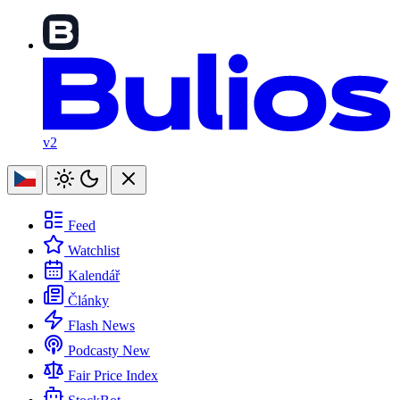
v2
Feed
Watchlist
Kalendář
Články
Flash News
Podcasty
New
Fair Price Index