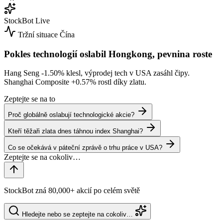
StockBot
Live
Tržní situace
Čína
Pokles technologií oslabil Hongkong, pevnina roste
Hang Seng
-1.50%
klesl, výprodej tech v USA zasáhl čipy.
Shanghai Composite
+0.57%
rostl díky zlatu.
Zeptejte se na to
Proč globálně oslabují technologické akcie?
Kteří těžaři zlata dnes táhnou index Shanghai?
Co se očekává v páteční zprávě o trhu práce v USA?
StockBot zná 80,000+ akcií po celém světě
Hledejte nebo se zeptejte na cokoliv…