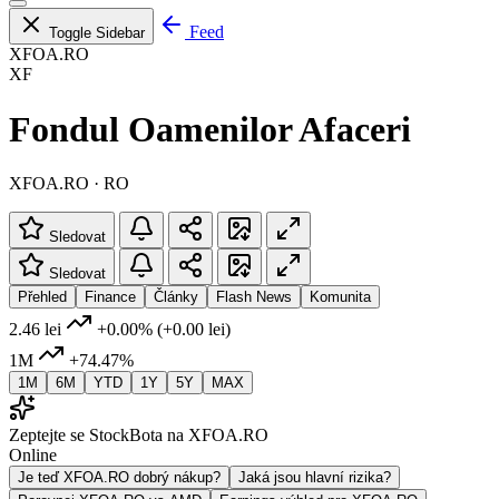
Feed
Toggle Sidebar
XFOA.RO
XF
Fondul Oamenilor Afaceri
XFOA.RO · RO
Sledovat
Sledovat
Přehled
Finance
Články
Flash News
Komunita
2.46 lei
+0.00%
(+0.00 lei)
1M
+74.47%
1M
6M
YTD
1Y
5Y
MAX
Zeptejte se StockBota na XFOA.RO
Online
Je teď XFOA.RO dobrý nákup?
Jaká jsou hlavní rizika?