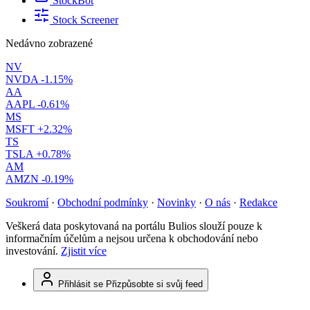
StockBot
Stock Screener
Nedávno zobrazené
NV
NVDA
-1.15%
AA
AAPL
-0.61%
MS
MSFT
+2.32%
TS
TSLA
+0.78%
AM
AMZN
-0.19%
Soukromí
·
Obchodní podmínky
·
Novinky
·
O nás
·
Redakce
Veškerá data poskytovaná na portálu Bulios slouží pouze k
informačním účelům a nejsou určena k obchodování nebo
investování.
Zjistit více
Přihlásit se
Přizpůsobte si svůj feed