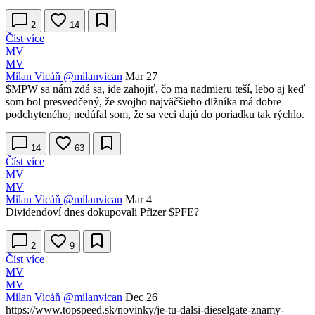
2
14
Číst více
MV
MV
Milan Vicáň
@milanvican
Mar 27
$MPW
sa nám zdá sa, ide zahojiť, čo ma nadmieru teší, lebo aj keď
som bol presvedčený, že svojho najväčšieho dlžníka má dobre
podchyteného, nedúfal som, že sa veci dajú do poriadku tak rýchlo.
14
63
Číst více
MV
MV
Milan Vicáň
@milanvican
Mar 4
Dividendoví dnes dokupovali Pfizer ​
$PFE
?
2
9
Číst více
MV
MV
Milan Vicáň
@milanvican
Dec 26
https://www.topspeed.sk/novinky/je-tu-dalsi-dieselgate-znamy-