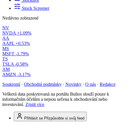
StockBot
Stock Screener
Nedávno zobrazené
NV
NVDA
+1.09%
AA
AAPL
+0.53%
MS
MSFT
-1.79%
TS
TSLA
-0.58%
AM
AMZN
-3.17%
Soukromí
·
Obchodní podmínky
·
Novinky
·
O nás
·
Redakce
Veškerá data poskytovaná na portálu Bulios slouží pouze k
informačním účelům a nejsou určena k obchodování nebo
investování.
Zjistit více
Přihlásit se
Přizpůsobte si svůj feed