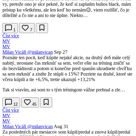
vy, pretože ono je síce pekné, že keď si zaplatím bulios black, mám
prístup ku všetkému, ale len keď ho nemám😉, viem rozlíšiť, čo je
dôležité a čo nie a ani to nie úplne. Niekto…
1
7
Číst více
MV
MV
Milan Vicáň
@milanvican
Sep 27
Poznáte ten pocit, keď kúpite nejaké akcie, na druhý deň máte celý
nabitý, neostane čas mrknúť sa sem, večer ešte na tréning zničiť sa
do bezvládnosti a potom si konečne pred spaním ukradnete chvíľku
sa sem mrknúť a zistíte že stúpli o 15%? Pozriete na druhé, ktoré ste
včera kúpili a tie +6,5%, tretie ukazujú +13,21%
Tak si vravím, asi som to s tým tréningom vážne prehnal a zle…
12
45
Číst více
MV
MV
Milan Vicáň
@milanvican
Aug 31
Za posledných pár mesiacov som kúpil/predal a znova kúpil/predal