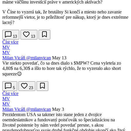
máme väčšinu investícií práve v amerických aktívach?
V Číne to vyzerá tak, že brutálny Si končí a miesto neho zavanie
reformnejší vietor, je to príležitosť pre nákup, ktorý je dnes extrémne
lacný?
13
13
Číst více
MV
MV
Milan Vicáň
@milanvican
May 13
Vie niekto povedať, čo sa dnes dialo s
$MPW
? Cena vyletela zo
4,80$ na 6,30$ a išlo to hore tak rýchlo, že to vyzeralo ako short
squeeze😉
5
23
Číst více
MV
MV
Milan Vicáň
@milanvican
May 3
Prezidentom USA sa takmer isto stane jeden z dvojice
osemdesiatnikov a fundovaný poisťovák so špecializáciou na
životné poistenie by nám vedel povedať presne, s akou
pravdepodobnosťou svoje druhé funkčné obdobie ukončí ako živý.