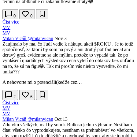
termín na oblbnutie či zakamuflovanie straty😂
0
0
Číst více
MV
MV
Milan Vicáň
@milanvican
Nov 3
Zaujímalo by ma, čo ľudí vedie k nákupu akcií
$ROKU
. Je to totiž
spoločnosť, za ktorú by som na prvý a ani druhý pohľad nedal ani
deravý groš, evidentne sa ale mýlim, pretože to vypadá tak, že po
vyhlásení quartálnych výsledkov cena vyletí do oblakov bez ohľadu
na to, že sú na figu😁. Tak mi prosím vás niekto vysvetlite, čo mi
uniká???
A nehovorte mi o potenciáli(keďže cez…
2
6
Číst více
MV
MV
Milan Vicáň
@milanvican
Oct 13
Zdravím všetkých, mal by som k Buliosu jednu výhradu: Nestíham
čítať všetko čo vyprodukujete, nestíham sa prehrabávať vo všetkom,
aby som rozlíšil, čo je dôležité a navrhoval by som, aby ste to robili