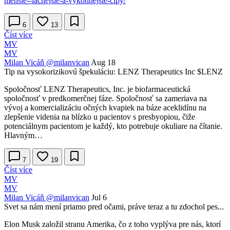
mensie--lacnejsie-a-vykonnejsie-cipy/
6
13
Číst více
MV
MV
Milan Vicáň
@milanvican
Aug 18
Tip na vysokorizikovú špekuláciu: LENZ Therapeutics Inc
$LENZ
Spoločnosť LENZ Therapeutics, Inc. je biofarmaceutická
spoločnosť v predkomerčnej fáze. Spoločnosť sa zameriava na
vývoj a komercializáciu očných kvapiek na báze aceklidínu na
zlepšenie videnia na blízko u pacientov s presbyopiou, čiže
potenciálnym pacientom je každý, kto potrebuje okuliare na čítanie.
Hlavným…
7
19
Číst více
MV
MV
Milan Vicáň
@milanvican
Jul 6
Svet sa nám mení priamo pred očami, práve teraz a tu zdochol pes...
Elon Musk založil stranu Amerika, čo z toho vyplýva pre nás, ktorí