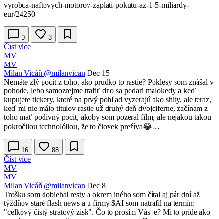
vyrobca-naftovych-motorov-zaplati-pokutu-az-1-5-miliardy-
eur/24250
0
3
Číst více
MV
MV
Milan Vicáň
@milanvican
Dec 15
Nemáte zlý pocit z toho, ako prudko to rastie? Poklesy som znášal v
pohode, lebo samozrejme trafiť dno sa podarí málokedy a keď
kupujete tickery, ktoré na prvý pohľad vyzerajú ako shity, ale teraz,
keď mi nie málo titulov rastie už druhý deň dvojciferne, začínam z
toho mať podivný pocit, akoby som pozeral film, ale nejakou takou
pokročilou technolóliou, že to človek prežíva😂…
16
88
Číst více
MV
MV
Milan Vicáň
@milanvican
Dec 8
Trošku som dobiehal resty a okrem iného som čítal aj pár dní až
týždňov staré flash news a u firmy $AI som natrafil na termín:
"celkový čistý stratový zisk". Čo to prosím Vás je? Mi to príde ako