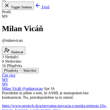
Feed
Toggle Sidebar
Profil
MV
Milan Vicáň
@milanvican
Sledovat
3
Sledující
0
Sledováno
16
Příspěvky
Příspěvky
Watchlist
Číst více
MV
MV
Milan Vicáň
@milanvican
Apr 16
Pravidelne tu píšete o tom, že ASML je monopolom bez
konkurencie. No, pravdepodobne sa to zmení:
https://www.nextech.sk/a/prevratna-inovacia-z-norska-prinesie-10x-