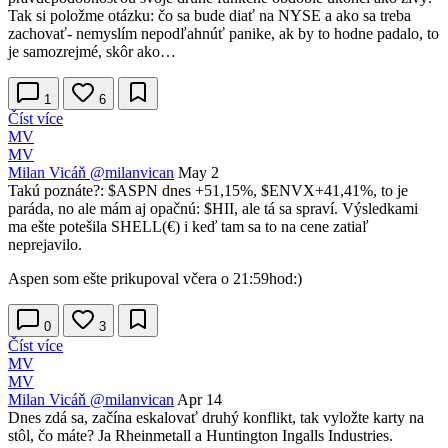
Tak si položme otázku: čo sa bude diať na NYSE a ako sa treba
zachovať- nemyslím nepodľahnúť panike, ak by to hodne padalo, to
je samozrejmé, skôr ako…
1
6
Číst více
MV
MV
Milan Vicáň
@milanvican
May 2
Takú poznáte?:
$ASPN
dnes +51,15%,
$ENVX
+41,41%, to je
paráda, no ale mám aj opačnú:
$HII
, ale tá sa spraví. Výsledkami
ma ešte potešila SHELL(€) i keď tam sa to na cene zatiaľ
neprejavilo.
Aspen som ešte prikupoval včera o 21:59hod:)
0
3
Číst více
MV
MV
Milan Vicáň
@milanvican
Apr 14
Dnes zdá sa, začína eskalovať druhý konflikt, tak vyložte karty na
stôl, čo máte? Ja Rheinmetall a Huntington Ingalls Industries.