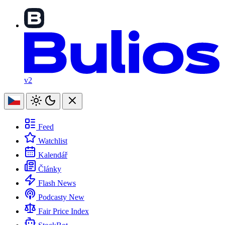
v2
Feed
Watchlist
Kalendář
Články
Flash News
Podcasty
New
Fair Price Index