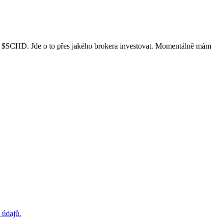
o
$SCHD
. Jde o to přes jakého brokera investovat. Momentálně mám
 údajů.