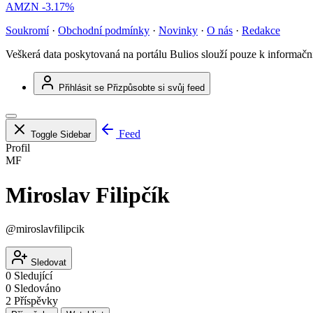
AMZN
-3.17%
Soukromí
·
Obchodní podmínky
·
Novinky
·
O nás
·
Redakce
Veškerá data poskytovaná na portálu Bulios slouží pouze k informač
Přihlásit se
Přizpůsobte si svůj feed
Feed
Toggle Sidebar
Profil
MF
Miroslav Filipčík
@miroslavfilipcik
Sledovat
0
Sledující
0
Sledováno
2
Příspěvky