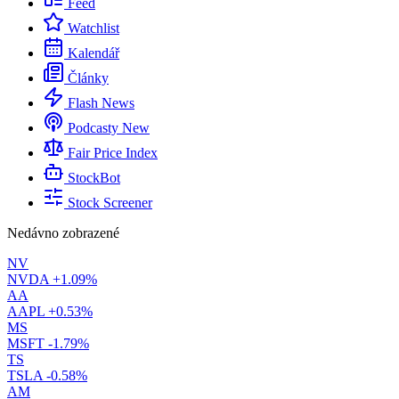
Feed
Watchlist
Kalendář
Články
Flash News
Podcasty
New
Fair Price Index
StockBot
Stock Screener
Nedávno zobrazené
NV
NVDA
+1.09%
AA
AAPL
+0.53%
MS
MSFT
-1.79%
TS
TSLA
-0.58%
AM