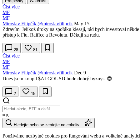
Příspěvky
Watchlist
Číst více
MF
MF
Miroslav Filipčík
@miroslavfilipcik
May 15
Zdravím. Jelikož úroky na spořáku klesají, rád bych investoval někde
přístup k Fiu, Raiffce a Revolutu. Děkuji za radu.
28
81
Číst více
MF
MF
Miroslav Filipčík
@miroslavfilipcik
Dec 9
Dnes jsem koupil
$ALGOUSD
bude dobrý byznys 😎
2
15
⌘
K
Hledejte nebo se zeptejte na cokoliv…
Používáme nezbytné cookies pro fungování webu a volitelné analytic