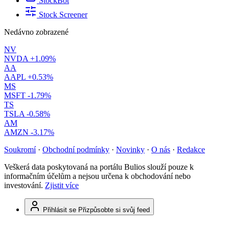
StockBot
Stock Screener
Nedávno zobrazené
NV
NVDA
+1.09%
AA
AAPL
+0.53%
MS
MSFT
-1.79%
TS
TSLA
-0.58%
AM
AMZN
-3.17%
Soukromí
·
Obchodní podmínky
·
Novinky
·
O nás
·
Redakce
Veškerá data poskytovaná na portálu Bulios slouží pouze k
informačním účelům a nejsou určena k obchodování nebo
investování.
Zjistit více
Přihlásit se
Přizpůsobte si svůj feed