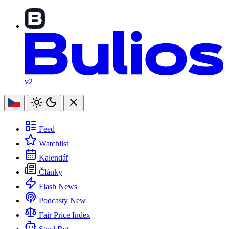
v2
Feed
Watchlist
Kalendář
Články
Flash News
Podcasty
New
Fair Price Index