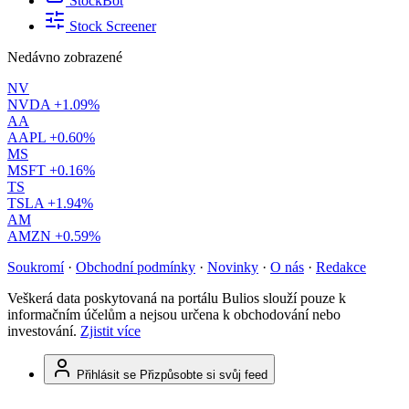
StockBot
Stock Screener
Nedávno zobrazené
NV
NVDA
+1.09%
AA
AAPL
+0.60%
MS
MSFT
+0.16%
TS
TSLA
+1.94%
AM
AMZN
+0.59%
Soukromí
·
Obchodní podmínky
·
Novinky
·
O nás
·
Redakce
Veškerá data poskytovaná na portálu Bulios slouží pouze k
informačním účelům a nejsou určena k obchodování nebo
investování.
Zjistit více
Přihlásit se
Přizpůsobte si svůj feed