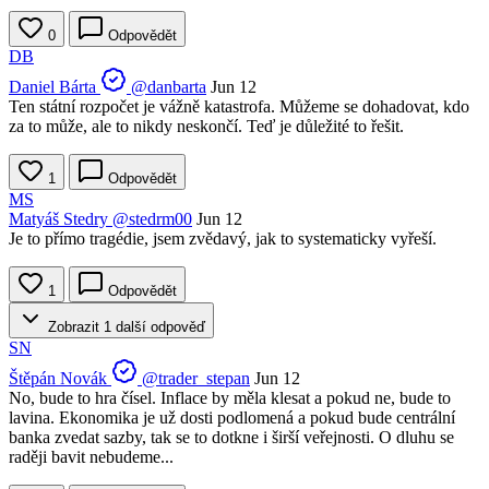
0
Odpovědět
DB
Daniel Bárta
@danbarta
Jun 12
Ten státní rozpočet je vážně katastrofa. Můžeme se dohadovat, kdo
za to může, ale to nikdy neskončí. Teď je důležité to řešit.
1
Odpovědět
MS
Matyáš Stedry
@stedrm00
Jun 12
Je to přímo tragédie, jsem zvědavý, jak to systematicky vyřeší.
1
Odpovědět
Zobrazit 1 další odpověď
SN
Štěpán Novák
@trader_stepan
Jun 12
No, bude to hra čísel. Inflace by měla klesat a pokud ne, bude to
lavina. Ekonomika je už dosti podlomená a pokud bude centrální
banka zvedat sazby, tak se to dotkne i širší veřejnosti. O dluhu se
raději bavit nebudeme...