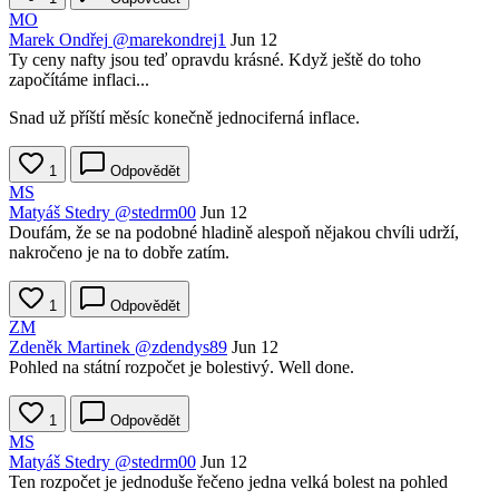
MO
Marek Ondřej
@marekondrej1
Jun 12
Ty ceny nafty jsou teď opravdu krásné. Když ještě do toho
započítáme inflaci...
Snad už příští měsíc konečně jednociferná inflace.
1
Odpovědět
MS
Matyáš Stedry
@stedrm00
Jun 12
Doufám, že se na podobné hladině alespoň nějakou chvíli udrží,
nakročeno je na to dobře zatím.
1
Odpovědět
ZM
Zdeněk Martinek
@zdendys89
Jun 12
Pohled na státní rozpočet je bolestivý. Well done.
1
Odpovědět
MS
Matyáš Stedry
@stedrm00
Jun 12
Ten rozpočet je jednoduše řečeno jedna velká bolest na pohled