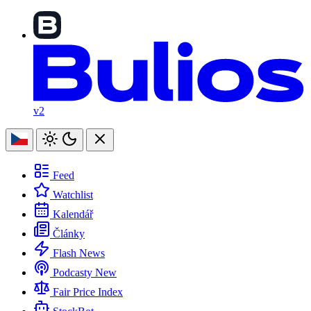
v2
Feed
Watchlist
Kalendář
Články
Flash News
Podcasty
New
Fair Price Index