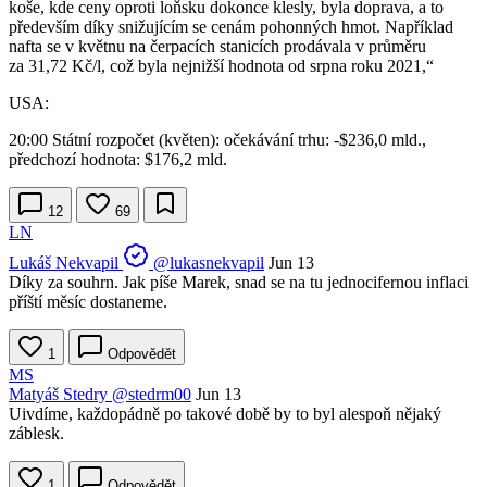
koše, kde ceny oproti loňsku dokonce klesly, byla doprava, a to
především díky snižujícím se cenám pohonných hmot. Například
nafta se v květnu na čerpacích stanicích prodávala v průměru
za 31,72 Kč/l, což byla nejnižší hodnota od srpna roku 2021,“
USA:
20:00 Státní rozpočet (květen): očekávání trhu: -$236,0 mld.,
předchozí hodnota: $176,2 mld.
12
69
LN
Lukáš Nekvapil
@lukasnekvapil
Jun 13
Díky za souhrn. Jak píše Marek, snad se na tu jednocifernou inflaci
příští měsíc dostaneme.
1
Odpovědět
MS
Matyáš Stedry
@stedrm00
Jun 13
Uivdíme, každopádně po takové době by to byl alespoň nějaký
záblesk.
1
Odpovědět