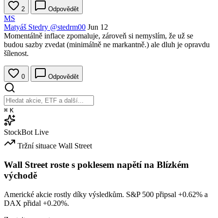
2
Odpovědět
MS
Matyáš Stedry
@stedrm00
Jun 12
Momentálně inflace zpomaluje, zároveň si nemyslím, že už se
budou sazby zvedat (minimálně ne markantně.) ale dluh je opravdu
šílenost.
0
Odpovědět
⌘
K
StockBot
Live
Tržní situace
Wall Street
Wall Street roste s poklesem napětí na Blízkém
východě
Americké akcie rostly díky výsledkům. S&P 500 připsal
+0.62%
a
DAX přidal
+0.20%
.