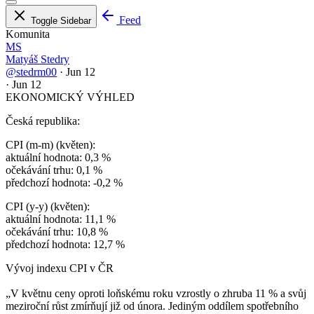
Feed
Toggle Sidebar
Komunita
MS
Matyáš Stedry
@stedrm00
·
Jun 12
·
Jun 12
EKONOMICKÝ VÝHLED
Česká republika:
CPI (m-m) (květen):
aktuální hodnota: 0,3 %
očekávání trhu: 0,1 %
předchozí hodnota: -0,2 %
CPI (y-y) (květen):
aktuální hodnota: 11,1 %
očekávání trhu: 10,8 %
předchozí hodnota: 12,7 %
Vývoj indexu CPI v ČR
„V květnu ceny oproti loňskému roku vzrostly o zhruba 11 % a svůj
meziroční růst zmírňují již od února. Jediným oddílem spotřebního