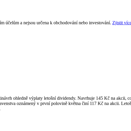
ním účelům a nejsou určena k obchodování nebo investování.
Zjistit víc
otinávrh ohledně výplaty letošní dividendy. Navrhuje 145 Kč na akcii
stavenstva oznámený v první polovině května činí 117 Kč na akcii. Leto
.