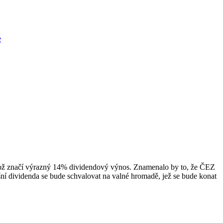
e
, což značí výrazný 14% dividendový výnos. Znamenalo by to, že ČEZ
šní dividenda se bude schvalovat na valné hromadě, jež se bude konat