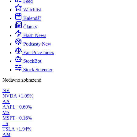
Feed
Watchlist
Kalendář
Články
Flash News
Podcasty
New
Fair Price Index
StockBot
Stock Screener
Nedávno zobrazené
NV
NVDA
+1.09%
AA
AAPL
+0.60%
MS
MSFT
+0.16%
TS
TSLA
+1.94%
AM