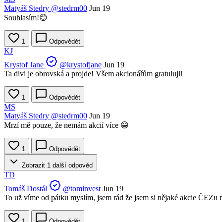
Matyáš Stedry
@stedrm00
Jun 19
Souhlasím!😊
1
Odpovědět
KJ
Krystof Jane
@krystofjane
Jun 19
Ta divi je obrovská a projde! Všem akcionářům gratuluji!
1
Odpovědět
MS
Matyáš Stedry
@stedrm00
Jun 19
Mrzí mě pouze, že nemám akcií více 😁
1
Odpovědět
Zobrazit 1 další odpověď
TD
Tomáš Dostál
@tominvest
Jun 19
To už víme od pátku myslím, jsem rád že jsem si nějaké akcie ČEZu n
1
Odpovědět