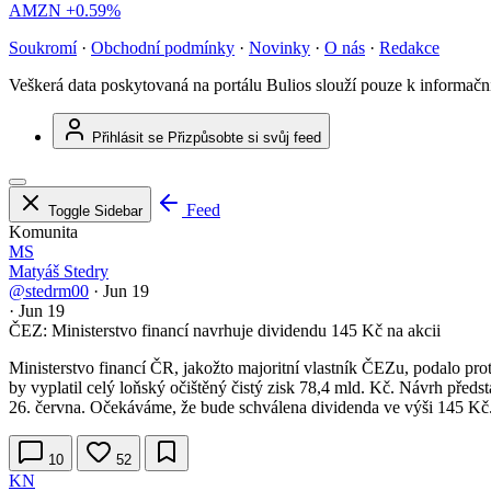
AMZN
+0.59%
Soukromí
·
Obchodní podmínky
·
Novinky
·
O nás
·
Redakce
Veškerá data poskytovaná na portálu Bulios slouží pouze k informač
Přihlásit se
Přizpůsobte si svůj feed
Feed
Toggle Sidebar
Komunita
MS
Matyáš Stedry
@stedrm00
·
Jun 19
·
Jun 19
ČEZ: Ministerstvo financí navrhuje dividendu 145 Kč na akcii
Ministerstvo financí ČR, jakožto majoritní vlastník ČEZu, podalo pr
by vyplatil celý loňský očištěný čistý zisk 78,4 mld. Kč. Návrh před
26. června. Očekáváme, že bude schválena dividenda ve výši 145 Kč
10
52
KN