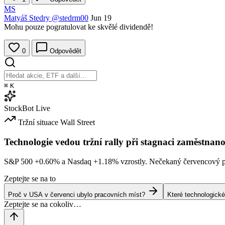
MS
Matyáš Stedry
@stedrm00
Jun 19
Mohu pouze pogratulovat ke skvělé dividendě!
0
Odpovědět
⌘
K
StockBot
Live
Tržní situace
Wall Street
Technologie vedou tržní rally při stagnaci zaměstnano
S&P 500
+0.60%
a Nasdaq
+1.18%
vzrostly. Nečekaný červencový po
Zeptejte se na to
Proč v USA v červenci ubylo pracovních míst?
Které technologické