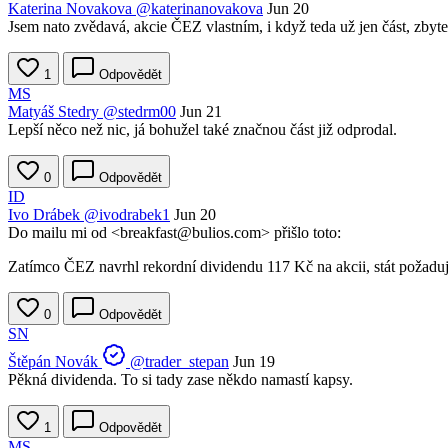
Katerina Novakova
@katerinanovakova
Jun 20
Jsem nato zvědavá, akcie ČEZ vlastním, i když teda už jen část, zbyt
1
Odpovědět
MS
Matyáš Stedry
@stedrm00
Jun 21
Lepší něco než nic, já bohužel také značnou část již odprodal.
0
Odpovědět
ID
Ivo Drábek
@ivodrabek1
Jun 20
Do mailu mi od <breakfast@bulios.com> přišlo toto:
Zatímco ČEZ navrhl rekordní dividendu 117 Kč na akcii, stát požaduj
0
Odpovědět
SN
Štěpán Novák
@trader_stepan
Jun 19
Pěkná dividenda. To si tady zase někdo namastí kapsy.
1
Odpovědět
MS