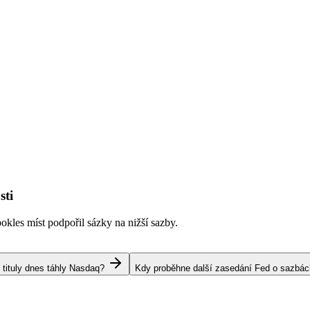
sti
kles míst podpořil sázky na nižší sazby.
 tituly dnes táhly Nasdaq?
Kdy proběhne další zasedání Fed o sazbá