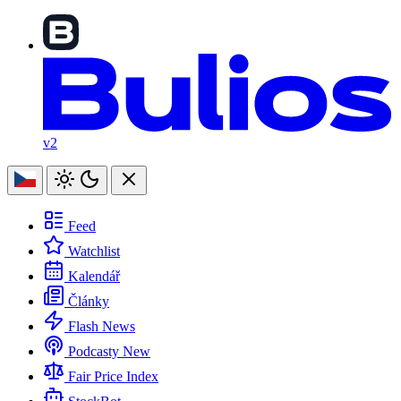
v2
Feed
Watchlist
Kalendář
Články
Flash News
Podcasty
New
Fair Price Index