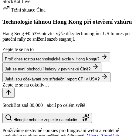
StockBot
Live
Tržní situace
Čína
Technologie táhnou Hong Kong při otevření vzhůru
Hang Seng
+0.53%
otevřel výše díky technologiím. US futures po
páteční rally ze snížení sazeb stagnují.
Zeptejte se na to
Proč dnes rostou technologické akcie v Hong Kongu?
Jak se nyní obchodují indexy v pevninské Číně?
Jaká jsou očekávání pro středeční report CPI v USA?
StockBot zná 80,000+ akcií po celém světě
Hledejte nebo se zeptejte na cokoliv…
Používáme nezbytné cookies pro fungování webu a volitelné
analytické cookies pro měření návštěvnosti.
Více v Zásadách