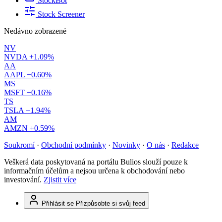
StockBot
Stock Screener
Nedávno zobrazené
NV
NVDA
+1.09%
AA
AAPL
+0.60%
MS
MSFT
+0.16%
TS
TSLA
+1.94%
AM
AMZN
+0.59%
Soukromí
·
Obchodní podmínky
·
Novinky
·
O nás
·
Redakce
Veškerá data poskytovaná na portálu Bulios slouží pouze k
informačním účelům a nejsou určena k obchodování nebo
investování.
Zjistit více
Přihlásit se
Přizpůsobte si svůj feed