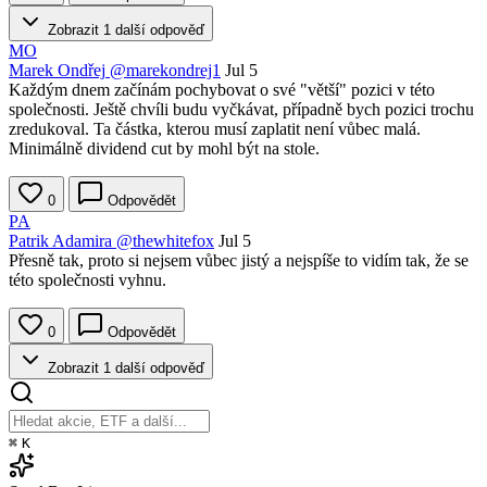
Zobrazit 1 další odpověď
MO
Marek Ondřej
@marekondrej1
Jul 5
Každým dnem začínám pochybovat o své "větší" pozici v této
společnosti. Ještě chvíli budu vyčkávat, případně bych pozici trochu
zredukoval. Ta částka, kterou musí zaplatit není vůbec malá.
Minimálně dividend cut by mohl být na stole.
0
Odpovědět
PA
Patrik Adamira
@thewhitefox
Jul 5
Přesně tak, proto si nejsem vůbec jistý a nejspíše to vidím tak, že se
této společnosti vyhnu.
0
Odpovědět
Zobrazit 1 další odpověď
⌘
K