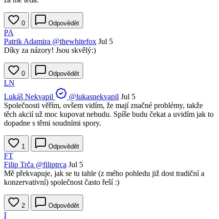
0
Odpovědět
PA
Patrik Adamira
@thewhitefox
Jul 5
Díky za názory! Jsou skvělý:)
0
Odpovědět
LN
Lukáš Nekvapil
@lukasnekvapil
Jul 5
Společnosti věřím, ovšem vidím, že mají značné problémy, takže
těch akcií už moc kupovat nebudu. Spíše budu čekat a uvidím jak to
dopadne s těmi soudními spory.
1
Odpovědět
FT
Filip Trča
@filiptrca
Jul 5
Mě překvapuje, jak se tu tahle (z mého pohledu již dost tradiční a
konzervativní) společnost často řeší :)
2
Odpovědět
I