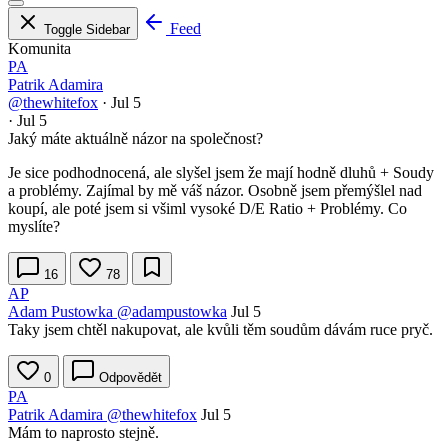
Feed
Toggle Sidebar
Komunita
PA
Patrik Adamira
@thewhitefox
·
Jul 5
·
Jul 5
Jaký máte aktuálně názor na společnost?
Je sice podhodnocená, ale slyšel jsem že mají hodně dluhů + Soudy
a problémy. Zajímal by mě váš názor. Osobně jsem přemýšlel nad
koupí, ale poté jsem si všiml vysoké D/E Ratio + Problémy. Co
myslíte?
16
78
AP
Adam Pustowka
@adampustowka
Jul 5
Taky jsem chtěl nakupovat, ale kvůli těm soudům dávám ruce pryč.
0
Odpovědět
PA
Patrik Adamira
@thewhitefox
Jul 5
Mám to naprosto stejně.