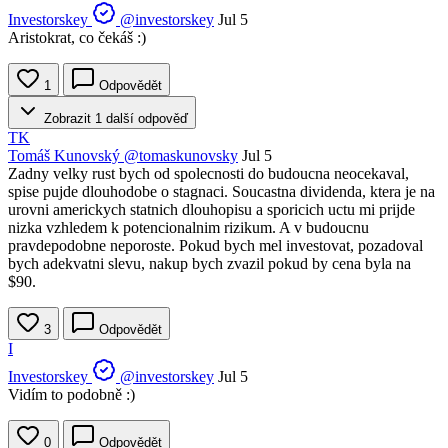
Investorskey
@investorskey
Jul 5
Aristokrat, co čekáš :)
1
Odpovědět
Zobrazit 1 další odpověď
TK
Tomáš Kunovský
@tomaskunovsky
Jul 5
Zadny velky rust bych od spolecnosti do budoucna neocekaval,
spise pujde dlouhodobe o stagnaci. Soucastna dividenda, ktera je na
urovni americkych statnich dlouhopisu a sporicich uctu mi prijde
nizka vzhledem k potencionalnim rizikum. A v budoucnu
pravdepodobne neporoste. Pokud bych mel investovat, pozadoval
bych adekvatni slevu, nakup bych zvazil pokud by cena byla na
$90.
3
Odpovědět
I
Investorskey
@investorskey
Jul 5
Vidím to podobně :)
0
Odpovědět