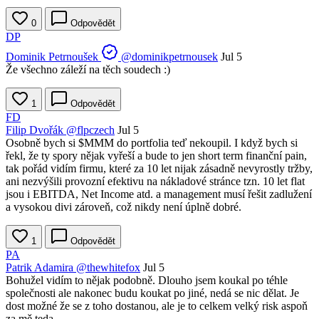
0
Odpovědět
DP
Dominik Petrnoušek
@dominikpetrnousek
Jul 5
Že všechno záleží na těch soudech :)
1
Odpovědět
FD
Filip Dvořák
@flpczech
Jul 5
Osobně bych si
$MMM
do portfolia teď nekoupil. I když bych si
řekl, že ty spory nějak vyřeší a bude to jen short term finanční pain,
tak pořád vidím firmu, které za 10 let nijak zásadně nevyrostly tržby,
ani nezvýšili provozní efektivu na nákladové stránce tzn. 10 let flat
jsou i EBITDA, Net Income atd. a management musí řešit zadlužení
a vysokou divi zároveň, což nikdy není úplně dobré.
1
Odpovědět
PA
Patrik Adamira
@thewhitefox
Jul 5
Bohužel vidím to nějak podobně. Dlouho jsem koukal po téhle
společnosti ale nakonec budu koukat po jiné, nedá se nic dělat. Je
dost možné že se z toho dostanou, ale je to celkem velký risk aspoň
za mě teda.