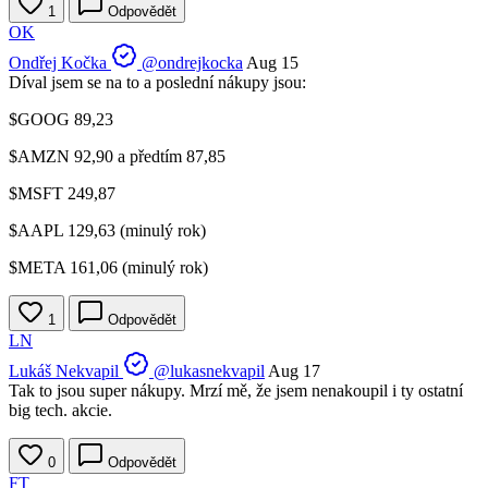
1
Odpovědět
OK
Ondřej Kočka
@ondrejkocka
Aug 15
Díval jsem se na to a poslední nákupy jsou:
$GOOG
89,23
$AMZN
92,90 a předtím 87,85
$MSFT
249,87
$AAPL
129,63 (minulý rok)
$META
161,06 (minulý rok)
1
Odpovědět
LN
Lukáš Nekvapil
@lukasnekvapil
Aug 17
Tak to jsou super nákupy. Mrzí mě, že jsem nenakoupil i ty ostatní
big tech. akcie.
0
Odpovědět
FT