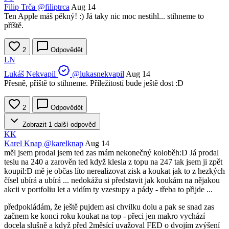
Filip Trča
@filiptrca
Aug 14
Ten Apple máš pěkný! :) Já taky nic moc nestihl... stihneme to
příště.
2
Odpovědět
LN
Lukáš Nekvapil
@lukasnekvapil
Aug 14
Přesně, příště to stihneme. Příležitostí bude ještě dost :D
2
Odpovědět
Zobrazit 1 další odpověď
KK
Karel Knap
@karelknap
Aug 14
měl jsem prodal jsem ted zas mám nekonečný koloběh:D Já prodal
teslu na 240 a zarověn ted když klesla z topu na 247 tak jsem ji zpět
koupil:D mě je občas líto nerealizovat zisk a koukat jak to z hezkých
čísel ubírá a ubírá ... nedokážu si představit jak koukám na nějakou
akcii v portfoliu let a vidím ty vzestupy a pády - třeba to přijde ...
předpokládám, že ještě pujdem asi chvilku dolu a pak se snad zas
začnem ke konci roku koukat na top - přeci jen makro vychází
docela slušně a když před 2měsící uvažoval FED o dvojím zvýšení