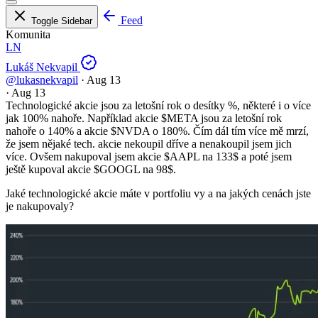
Feed
Toggle Sidebar
Komunita
LN
Lukáš Nekvapil
@lukasnekvapil
·
Aug 13
·
Aug 13
Technologické akcie jsou za letošní rok o desítky %, některé i o více
jak 100% nahoře. Například akcie
$META
jsou za letošní rok
nahoře o 140% a akcie
$NVDA
o 180%. Čím dál tím více mě mrzí,
že jsem nějaké tech. akcie nekoupil dříve a nenakoupil jsem jich
více. Ovšem nakupoval jsem akcie
$AAPL
na 133$ a poté jsem
ještě kupoval akcie
$GOOGL
na 98$.
Jaké technologické akcie máte v portfoliu vy a na jakých cenách jste
je nakupovaly?