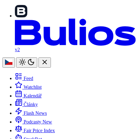
v2
Feed
Watchlist
Kalendář
Články
Flash News
Podcasty
New
Fair Price Index