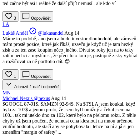
ted začne být asi i reálné že další přijít nemusí - ale kdo ví
3
Odpovědět
LA
Lukáš Anděl
@lukasandel
Aug 14
Máme to podobě, ano jsem a budu investor dlouhodobí, ale zároveň
mám prostě pozice, které jak říkáš, uzavřu je když už je tam hezký
zisk a za ten zase koupím něco jiného. Dívat se roky jen na to taky
zatím nechci a myslím si, že přeci to o tom je, postupně zisky vybírat
a rozšiřovat za ně portfolio dál. 😊
1
Odpovědět
Zobrazit 1 další odpověď
MN
Michael Nexus
@nexus
Aug 14
$GOOGL
87-91$,
$AMZN
92-94$, Na
$TSLA
jsem koukal, když
byla za 107$ a jenom proto, že jsem byl hamižný a čekal jsem na
100... tak mi uteklo dno za 102, které bylo na přelomu roku. Z téhle
chyby už jsem poučen, že nemusí cena klesnout na mnou určenou
vnitřní hodnotu, ale stačí aby se pohybovala i lehce na ní a já si jen
zmenším "margin of safety"...