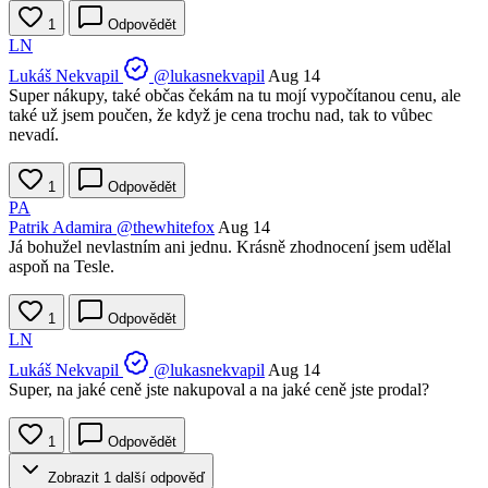
1
Odpovědět
LN
Lukáš Nekvapil
@lukasnekvapil
Aug 14
Super nákupy, také občas čekám na tu mojí vypočítanou cenu, ale
také už jsem poučen, že když je cena trochu nad, tak to vůbec
nevadí.
1
Odpovědět
PA
Patrik Adamira
@thewhitefox
Aug 14
Já bohužel nevlastním ani jednu. Krásně zhodnocení jsem udělal
aspoň na Tesle.
1
Odpovědět
LN
Lukáš Nekvapil
@lukasnekvapil
Aug 14
Super, na jaké ceně jste nakupoval a na jaké ceně jste prodal?
1
Odpovědět
Zobrazit 1 další odpověď