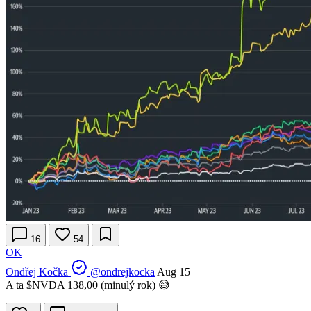
16
54
OK
Ondřej Kočka
@ondrejkocka
Aug 15
A ta
$NVDA
138,00 (minulý rok) 😅