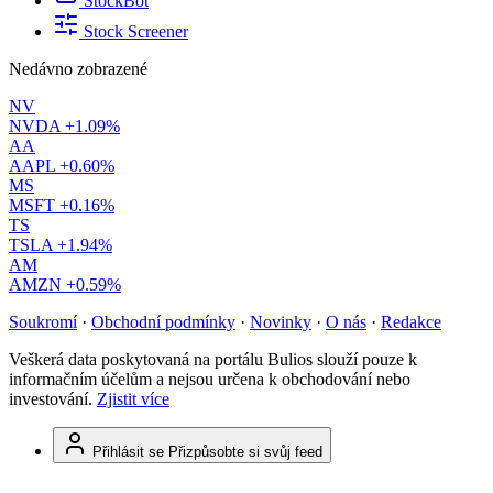
StockBot
Stock Screener
Nedávno zobrazené
NV
NVDA
+1.09%
AA
AAPL
+0.60%
MS
MSFT
+0.16%
TS
TSLA
+1.94%
AM
AMZN
+0.59%
Soukromí
·
Obchodní podmínky
·
Novinky
·
O nás
·
Redakce
Veškerá data poskytovaná na portálu Bulios slouží pouze k
informačním účelům a nejsou určena k obchodování nebo
investování.
Zjistit více
Přihlásit se
Přizpůsobte si svůj feed