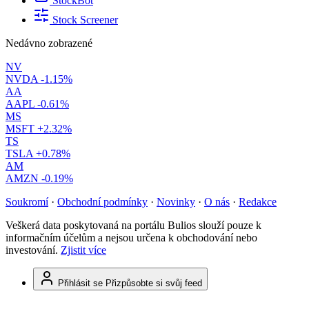
StockBot
Stock Screener
Nedávno zobrazené
NV
NVDA
-1.15%
AA
AAPL
-0.61%
MS
MSFT
+2.32%
TS
TSLA
+0.78%
AM
AMZN
-0.19%
Soukromí
·
Obchodní podmínky
·
Novinky
·
O nás
·
Redakce
Veškerá data poskytovaná na portálu Bulios slouží pouze k
informačním účelům a nejsou určena k obchodování nebo
investování.
Zjistit více
Přihlásit se
Přizpůsobte si svůj feed