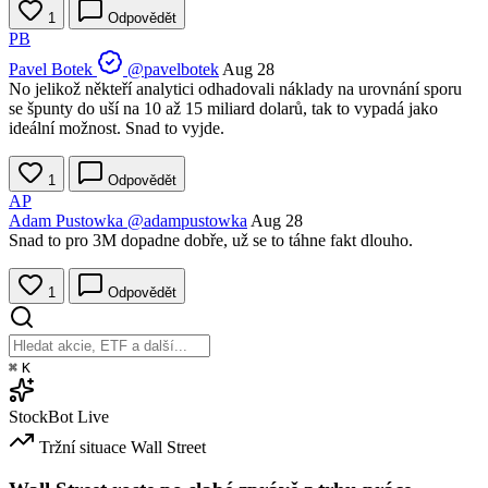
1
Odpovědět
PB
Pavel Botek
@pavelbotek
Aug 28
No jelikož někteří analytici odhadovali náklady na urovnání sporu
se špunty do uší na 10 až 15 miliard dolarů, tak to vypadá jako
ideální možnost. Snad to vyjde.
1
Odpovědět
AP
Adam Pustowka
@adampustowka
Aug 28
Snad to pro 3M dopadne dobře, už se to táhne fakt dlouho.
1
Odpovědět
⌘
K
StockBot
Live
Tržní situace
Wall Street