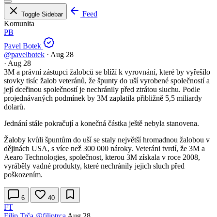
Feed
Toggle Sidebar
Komunita
PB
Pavel Botek
@pavelbotek
·
Aug 28
·
Aug 28
3M a právní zástupci žalobců se blíží k vyrovnání, které by vyřešilo
stovky tisíc žalob veteránů, že špunty do uší vyrobené společností a
její dceřinou společností je nechránily před ztrátou sluchu. Podle
projednávaných podmínek by 3M zaplatila přibližně 5,5 miliardy
dolarů.
Jednání stále pokračují a konečná částka ještě nebyla stanovena.
Žaloby kvůli špuntům do uší se staly největší hromadnou žalobou v
dějinách USA, s více než 300 000 nároky. Veteráni tvrdí, že 3M a
Aearo Technologies, společnost, kterou 3M získala v roce 2008,
vyráběly vadné produkty, které nechránily jejich sluch před
poškozením.
6
40
FT
Filip Trča
@filiptrca
Aug 28