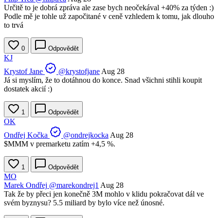
Určitě to je dobrá zpráva ale zase bych neočekával +40% za týden :)
Podle mě je tohle už započitané v ceně vzhledem k tomu, jak dlouho
to trvá
0
Odpovědět
KJ
Krystof Jane
@krystofjane
Aug 28
Já si myslím, že to dotáhnou do konce. Snad všichni stihli koupit
dostatek akcií :)
1
Odpovědět
OK
Ondřej Kočka
@ondrejkocka
Aug 28
$MMM
v premarketu zatím +4,5 %.
1
Odpovědět
MO
Marek Ondřej
@marekondrej1
Aug 28
Tak že by přeci jen konečně 3M mohlo v klidu pokračovat dál ve
svém byznysu? 5.5 miliard by bylo více než únosné.