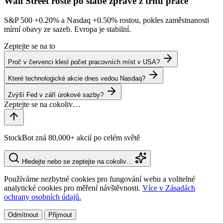
Wall Street roste po slabé zprávě z trhu práce
S&P 500
+0.20%
a Nasdaq
+0.50%
rostou, pokles zaměstnanosti
mírní obavy ze sazeb. Evropa je stabilní.
Zeptejte se na to
Proč v červenci klesl počet pracovních míst v USA?
Které technologické akcie dnes vedou Nasdaq?
Zvýší Fed v září úrokové sazby?
StockBot zná 80,000+ akcií po celém světě
Hledejte nebo se zeptejte na cokoliv…
Používáme nezbytné cookies pro fungování webu a volitelné
analytické cookies pro měření návštěvnosti.
Více v Zásadách
ochrany osobních údajů.
Odmítnout
Přijmout