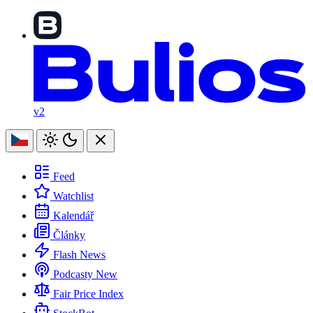
v2
Feed
Watchlist
Kalendář
Články
Flash News
Podcasty
New
Fair Price Index