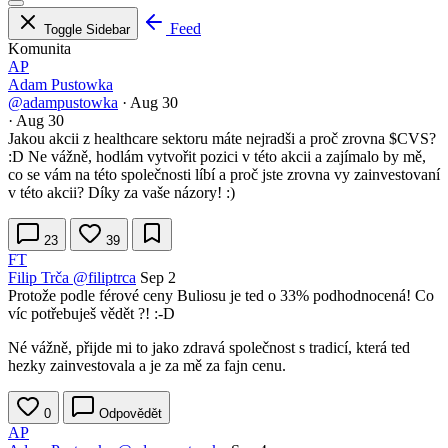
Feed
Toggle Sidebar
Komunita
AP
Adam Pustowka
@adampustowka
·
Aug 30
·
Aug 30
Jakou akcii z healthcare sektoru máte nejradši a proč zrovna
$CVS
?
:D Ne vážně, hodlám vytvořit pozici v této akcii a zajímalo by mě,
co se vám na této společnosti líbí a proč jste zrovna vy zainvestovaní
v této akcii? Díky za vaše názory! :)
23
39
FT
Filip Trča
@filiptrca
Sep 2
Protože podle férové ceny Buliosu je ted o 33% podhodnocená! Co
víc potřebuješ vědět ?! :-D
Né vážně, přijde mi to jako zdravá společnost s tradicí, která ted
hezky zainvestovala a je za mě za fajn cenu.
0
Odpovědět
AP