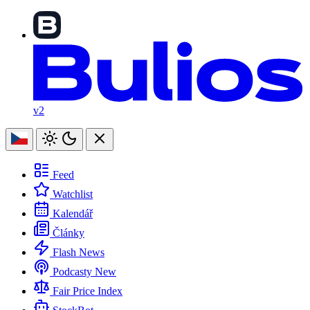
v2
Feed
Watchlist
Kalendář
Články
Flash News
Podcasty
New
Fair Price Index