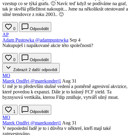
vzestup co se týká grafu. 🙂 Navíc teď když se podíváme na graf,
tak je skvělá příležitost nakoupit... Jsme na několikrát otestované a
silné trendovce z roku 2003.. 🙂
0
Odpovědět
AP
Adam Pustowka
@adampustowka
Sep 4
Nakupuješ i napákované akcie této společnosti?
0
Odpovědět
Zobrazit 2 další odpovědi
MO
Marek Ondřej
@marekondrej1
Aug 31
U mě je to především slušné vedení a poměrně agresivní akvizice,
které povedou k expanzi. Dále je to krásný FCF yield. Ta
byznysová vertikála, kterou Filip zmiňuje, vytváří silný moat.
1
Odpovědět
MO
Marek Ondřej
@marekondrej1
Aug 31
V neposlední řadě je to i důvěra v některé, kteří mají také
zainvestováno.