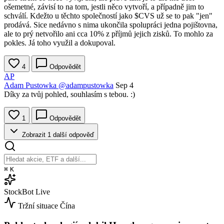
ošemetné, závisí to na tom, jestli něco vytvoří, a případně jim to
schválí. Kdežto u těchto společností jako
$CVS
už se to pak "jen"
prodává. Sice nedávno s nima ukončila spolupráci jedna pojištovna,
ale to prý netvořilo ani cca 10% z příjmů jejich zisků. To mohlo za
pokles. Já toho využil a dokupoval.
4
Odpovědět
AP
Adam Pustowka
@adampustowka
Sep 4
Díky za tvůj pohled, souhlasím s tebou. :)
1
Odpovědět
Zobrazit 1 další odpověď
⌘
K
StockBot
Live
Tržní situace
Čína