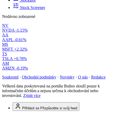
StockBot
Stock Screener
Nedávno zobrazené
NV
NVDA
-1.15%
AA
AAPL
-0.61%
MS
MSFT
+2.32%
TS
TSLA
+0.78%
AM
AMZN
-0.19%
Soukromí
·
Obchodní podmínky
·
Novinky
·
O nás
·
Redakce
Veškerá data poskytovaná na portálu Bulios slouží pouze k
informačním účelům a nejsou určena k obchodování nebo
investování.
Zjistit více
Přihlásit se
Přizpůsobte si svůj feed