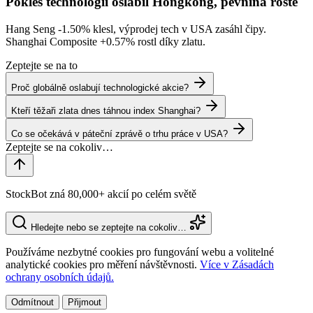
Pokles technologií oslabil Hongkong, pevnina roste
Hang Seng
-1.50%
klesl, výprodej tech v USA zasáhl čipy.
Shanghai Composite
+0.57%
rostl díky zlatu.
Zeptejte se na to
Proč globálně oslabují technologické akcie?
Kteří těžaři zlata dnes táhnou index Shanghai?
Co se očekává v páteční zprávě o trhu práce v USA?
StockBot zná 80,000+ akcií po celém světě
Hledejte nebo se zeptejte na cokoliv…
Používáme nezbytné cookies pro fungování webu a volitelné
analytické cookies pro měření návštěvnosti.
Více v Zásadách
ochrany osobních údajů.
Odmítnout
Přijmout