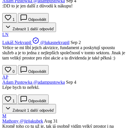
Adam Pustowka
@adampustowka
Sep 4
:DD to je jen další z důvodů k nákupu!
1
Odpovědět
Zobrazit 1 další odpověď
LN
Lukáš Nekvapil
@lukasnekvapil
Sep 2
Velice se mi líbí jejich akvizice, fundament a poskytují spoustu
služeb a je to jedna z nejlepších společností v tomto sektoru. Jinak je
tam veliký prostor pro růst akcie a ta dividenda je také pěkná :)
0
Odpovědět
AP
Adam Pustowka
@adampustowka
Sep 4
Lépe bych to neřekl.
1
Odpovědět
Zobrazit 1 další odpověď
M
Mathony
@jirijakubek
Aug 31
Kromě toho co tu už je, tak já osobně vidím velký prostor i na