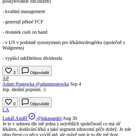
poskytovatelé zdr.služeb)
- kvalitní management
- generují pěkné FCF
- dostatek cash on hand
- v US v podstatě synonymum pro lékárnu/drogérku (společně s
Walgreens)
- vyplácí udržitelnou dividendu
3
Odpovědět
AP
Adam Pustowka
@adampustowka
Sep 4
Jop. ideální popsání. :)
0
Odpovědět
LA
Lukáš Anděl
@lukasandel
Aug 30
Je to v sektoru dle mě jedna z největších společností co má síť
lékáren, dodávání léků a také segment zdravotní péče dobrý. Je zde
plno firem co něco vyvíjí atd, ale právě tam je to dle mě dost