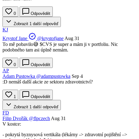
0
Odpovědět
Zobrazit 1 další odpověď
KJ
Krystof Jane
@krystofjane
Aug 31
To mě pobavilo😅
$CVS
je super a mám ji v portfoliu. Nic
podobného tam asi úplně nemám.
0
Odpovědět
AP
Adam Pustowka
@adampustowka
Sep 4
:D nemáš další akcie ze sektoru zdravotnictví?
1
Odpovědět
Zobrazit 1 další odpověď
FD
Filip Dvořák
@flpczech
Aug 31
V kostce:
- pokrytá byznysová vertikála (lékárny -> zdravotní pojištění –>