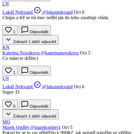
LN
Lukáš Nekvapil
@lukasnekvapil
Oct 6
Chápu a též se mi moc nelíbí jak do toho zasahuje vláda.
1
Odpovědět
Zobrazit 1 další odpověď
KN
Katerina Novakova
@katerinanovakova
Oct 5
Co mám to držím:)
1
Odpovědět
LN
Lukáš Nekvapil
@lukasnekvapil
Oct 6
Super :D
0
Odpovědět
Zobrazit 1 další odpověď
MO
Marek Ondřej
@marekondrej1
Oct 5
Pokud by se to zas příblížilo k 900Kč, tak nejspíš naložím ve větším