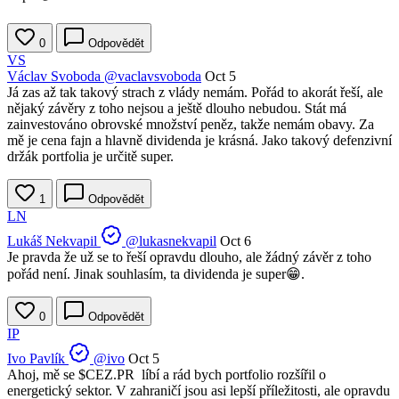
0
Odpovědět
VS
Václav Svoboda
@vaclavsvoboda
Oct 5
Já zas až tak takový strach z vlády nemám. Pořád to akorát řeší, ale
nějaký závěry z toho nejsou a ještě dlouho nebudou. Stát má
zainvestováno obrovské množství peněz, takže nemám obavy. Za
mě je cena fajn a hlavně dividenda je krásná. Jako takový defenzivní
držák portfolia je určitě super.
1
Odpovědět
LN
Lukáš Nekvapil
@lukasnekvapil
Oct 6
Je pravda že už se to řeší opravdu dlouho, ale žádný závěr z toho
pořád není. Jinak souhlasím, ta dividenda je super😁.
0
Odpovědět
IP
Ivo Pavlík
@ivo
Oct 5
Ahoj, mě se
$CEZ.PR
líbí a rád bych portfolio rozšířil o
energetický sektor. V zahraničí jsou asi lepší příležitosti, ale opravdu