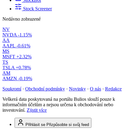
StockBot
Stock Screener
Nedávno zobrazené
NV
NVDA
-1.15%
AA
AAPL
-0.61%
MS
MSFT
+2.32%
TS
TSLA
+0.78%
AM
AMZN
-0.19%
Soukromí
·
Obchodní podmínky
·
Novinky
·
O nás
·
Redakce
Veškerá data poskytovaná na portálu Bulios slouží pouze k
informačním účelům a nejsou určena k obchodování nebo
investování.
Zjistit více
Přihlásit se
Přizpůsobte si svůj feed