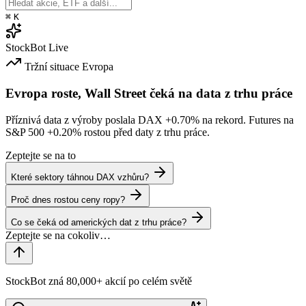
⌘
K
StockBot
Live
Tržní situace
Evropa
Evropa roste, Wall Street čeká na data z trhu práce
Příznivá data z výroby poslala DAX
+0.70%
na rekord. Futures na
S&P 500
+0.20%
rostou před daty z trhu práce.
Zeptejte se na to
Které sektory táhnou DAX vzhůru?
Proč dnes rostou ceny ropy?
Co se čeká od amerických dat z trhu práce?
StockBot zná 80,000+ akcií po celém světě