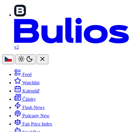
v2
Feed
Watchlist
Kalendář
Články
Flash News
Podcasty
New
Fair Price Index