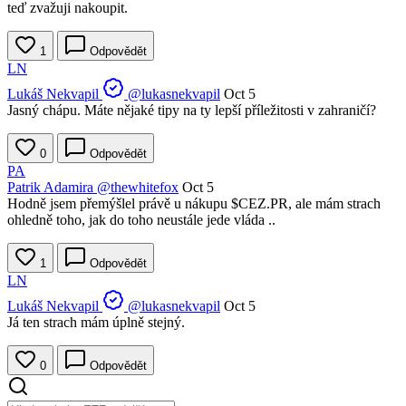
teď zvažuji nakoupit.
1
Odpovědět
LN
Lukáš Nekvapil
@lukasnekvapil
Oct 5
Jasný chápu. Máte nějaké tipy na ty lepší příležitosti v zahraničí?
0
Odpovědět
PA
Patrik Adamira
@thewhitefox
Oct 5
Hodně jsem přemýšlel právě u nákupu
$CEZ.PR
, ale mám strach
ohledně toho, jak do toho neustále jede vláda ..
1
Odpovědět
LN
Lukáš Nekvapil
@lukasnekvapil
Oct 5
Já ten strach mám úplně stejný.
0
Odpovědět