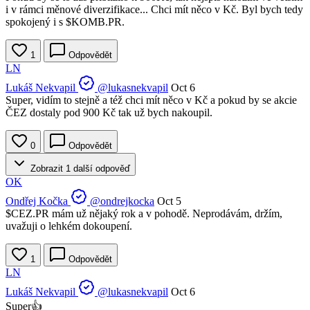
i v rámci měnové diverzifikace... Chci mít něco v Kč. Byl bych tedy
spokojený i s
$KOMB.PR
.
1
Odpovědět
LN
Lukáš Nekvapil
@lukasnekvapil
Oct 6
Super, vidím to stejně a též chci mít něco v Kč a pokud by se akcie
ČEZ dostaly pod 900 Kč tak už bych nakoupil.
0
Odpovědět
Zobrazit 1 další odpověď
OK
Ondřej Kočka
@ondrejkocka
Oct 5
$CEZ.PR
mám už nějaký rok a v pohodě. Neprodávám, držím,
uvažuji o lehkém dokoupení.
1
Odpovědět
LN
Lukáš Nekvapil
@lukasnekvapil
Oct 6
Super👍