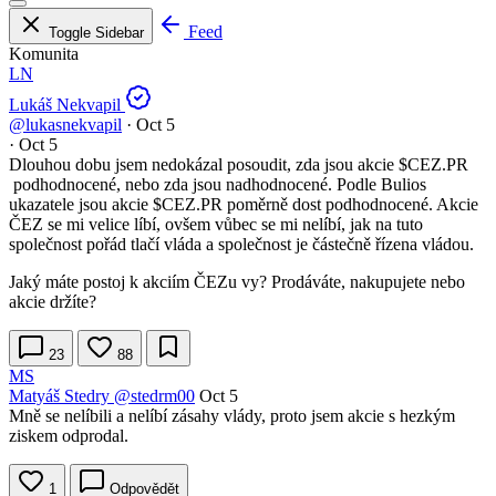
Feed
Toggle Sidebar
Komunita
LN
Lukáš Nekvapil
@lukasnekvapil
·
Oct 5
·
Oct 5
Dlouhou dobu jsem nedokázal posoudit, zda jsou akcie
$CEZ.PR
podhodnocené, nebo zda jsou nadhodnocené. Podle Bulios
ukazatele jsou akcie
$CEZ.PR
poměrně dost podhodnocené. Akcie
ČEZ se mi velice líbí, ovšem vůbec se mi nelíbí, jak na tuto
společnost pořád tlačí vláda a společnost je částečně řízena vládou.
Jaký máte postoj k akciím ČEZu vy? Prodáváte, nakupujete nebo
akcie držíte?
23
88
MS
Matyáš Stedry
@stedrm00
Oct 5
Mně se nelíbili a nelíbí zásahy vlády, proto jsem akcie s hezkým
ziskem odprodal.
1
Odpovědět