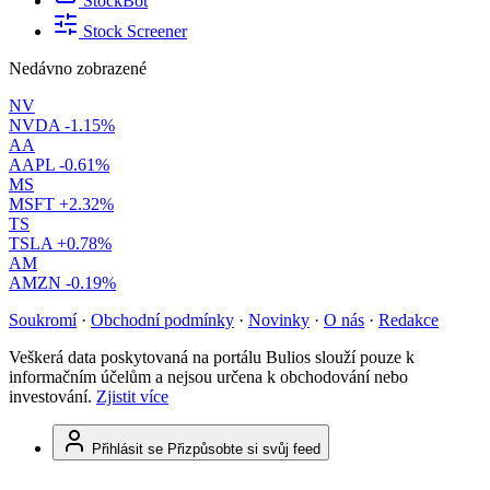
StockBot
Stock Screener
Nedávno zobrazené
NV
NVDA
-1.15%
AA
AAPL
-0.61%
MS
MSFT
+2.32%
TS
TSLA
+0.78%
AM
AMZN
-0.19%
Soukromí
·
Obchodní podmínky
·
Novinky
·
O nás
·
Redakce
Veškerá data poskytovaná na portálu Bulios slouží pouze k
informačním účelům a nejsou určena k obchodování nebo
investování.
Zjistit více
Přihlásit se
Přizpůsobte si svůj feed