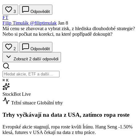
3
Odpovědět
FT
Filip Timulák
@filiptimulak
Jan 8
Má cenu se zbavovat a vybrat zisk, z hlediska dlouhodobé strategie?
Nebo si počkat na korekci, na které popřípadě dokoupit?
2
Odpovědět
Zobrazit 2 další odpovědi
⌘
K
StockBot
Live
Tržní situace
Globální trhy
Trhy vyčkávají na data z USA, zatímco ropa roste
Evropské akcie stagnují, ropa roste kvůli Íránu. Hang Seng
-1.50%
klesá, futures v USA čekají na data z trhu práce.