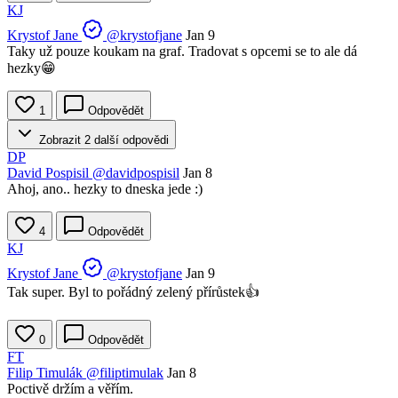
KJ
Krystof Jane
@krystofjane
Jan 9
Taky už pouze koukam na graf. Tradovat s opcemi se to ale dá
hezky😁
1
Odpovědět
Zobrazit 2 další odpovědi
DP
David Pospisil
@davidpospisil
Jan 8
Ahoj, ano.. hezky to dneska jede :)
4
Odpovědět
KJ
Krystof Jane
@krystofjane
Jan 9
Tak super. Byl to pořádný zelený přírůstek👍
0
Odpovědět
FT
Filip Timulák
@filiptimulak
Jan 8
Poctivě držím a věřím.