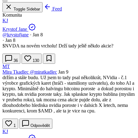
Feed
Toggle Sidebar
Komunita
KJ
Krystof Jane
@krystofjane
·
Jan 8
·
Jan 8
$NVDA
na novém vrcholu! Drží tady ještě někdo akcie?
36
130
MT
Mira Tkadlec
@miratkadlec
Jan 9
držím a stále budu. Už jsem to tady psal několikrát, NVidia - č.1
výrobce grafických karet (hráči - stamiliony uzivatelu), do toho AI a
krypto. Minimálně do halvingu bitcoinu poroste a dokud porostou i
krypto, tak nvidia poroste taky. Jak splaskne krypto bublina (myslim
v prubehu roku), tak mozna cena akcie pujde dolu, ale z
dlouhodobeho hlediska nvidia poroste i v dalsich X letech, nema
konkurenci, krom
$AMD
, ale ta je vice na cpu.
1
Odpovědět
KJ