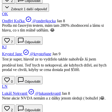
2
Odpovědět
Zobrazit 1 další odpověď
OK
Ondřej Kočka
@ondrejkocka
Jan 8
Prošla mi časovým testem, mám tam 280% zhodnocení a lámu si
hlavu, co s tím reálně udělám. 😂
7
Odpovědět
KJ
Krystof Jane
@krystofjane
Jan 9
Test je super, hlavně ze to vydrželo takhle nahoře👍 Já jsem
prodával loni. Teď bych to nekupoval, ale kdybych držel, asi bych
prodal ve chvili, kdyby se cena dostala pod $500.
0
Odpovědět
LN
Lukáš Nekvapil
@lukasnekvapil
Jan 8
Nene akcie NVDA nemám a z dálky jenom sleduji ( bohužel )😁.
2
Odpovědět