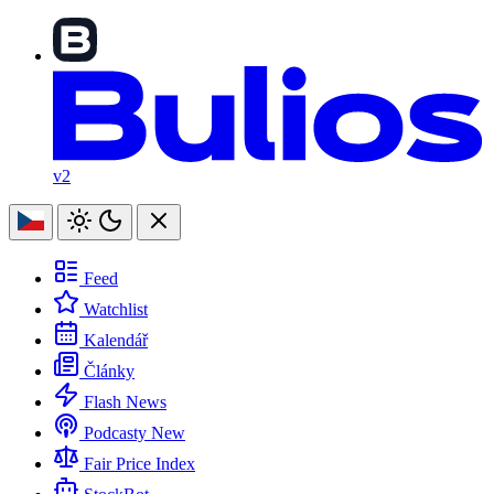
v2
Feed
Watchlist
Kalendář
Články
Flash News
Podcasty
New
Fair Price Index