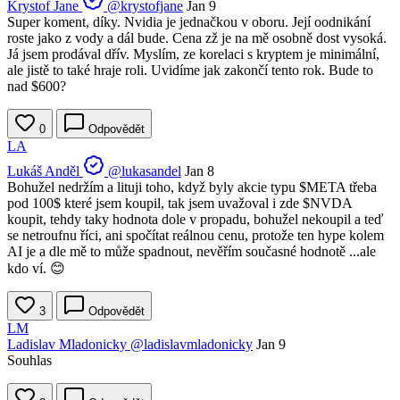
Krystof Jane
@krystofjane
Jan 9
Super koment, díky. Nvidia je jednačkou v oboru. Její oodnikání
roste jako z vody a dál bude. Cena zž je na mě osobně dost vysoká.
Já jsem prodával dřív. Myslím, ze korelaci s kryptem je minimální,
ale jistě to také hraje roli. Uvidíme jak zakončí tento rok. Bude to
nad $600?
0
Odpovědět
LA
Lukáš Anděl
@lukasandel
Jan 8
Bohužel nedržím a lituji toho, když byly akcie typu
$META
třeba
pod 100$ které jsem koupil, tak jsem uvažoval i zde
$NVDA
koupit, tehdy taky hodnota dole v propadu, bohužel nekoupil a teď
se netroufnu říci, ani spočítat reálnou cenu, protože ten hype kolem
AI je a dle mě to může spadnout, nevěřím současné hodnotě ...ale
kdo ví. 😊
3
Odpovědět
LM
Ladislav Mladonicky
@ladislavmladonicky
Jan 9
Souhlas