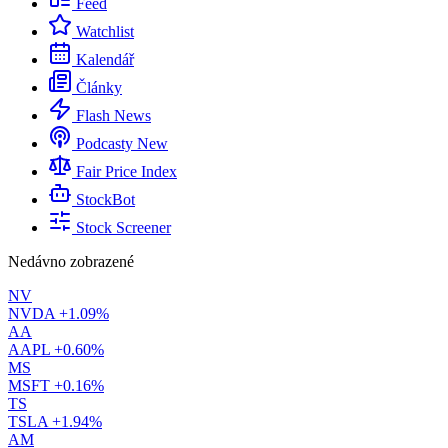
Feed
Watchlist
Kalendář
Články
Flash News
Podcasty
New
Fair Price Index
StockBot
Stock Screener
Nedávno zobrazené
NV
NVDA
+1.09%
AA
AAPL
+0.60%
MS
MSFT
+0.16%
TS
TSLA
+1.94%
AM