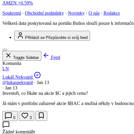
AMZN
+0.59%
Soukromí
·
Obchodní podmínky
·
Novinky
·
O nás
·
Redakce
Veškerá data poskytovaná na portálu Bulios slouží pouze k informač
Přihlásit se
Přizpůsobte si svůj feed
Feed
Toggle Sidebar
Komunita
LN
Lukáš Nekvapil
@lukasnekvapil
·
Jan 13
·
Jan 13
Investoři, co říkáte na akcie
$C
a jejich cenu?
Já mám v portfoliu zařazené akcie
$BAC
a možná někdy v budoucnu d
0
3
Žádné komentáře