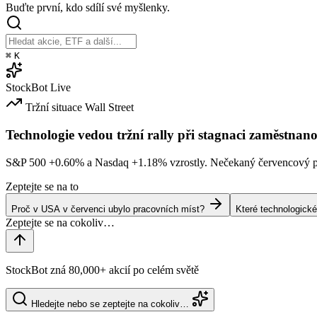
Buďte první, kdo sdílí své myšlenky.
⌘
K
StockBot
Live
Tržní situace
Wall Street
Technologie vedou tržní rally při stagnaci zaměstnano
S&P 500
+0.60%
a Nasdaq
+1.18%
vzrostly. Nečekaný červencový po
Zeptejte se na to
Proč v USA v červenci ubylo pracovních míst?
Které technologické
StockBot zná 80,000+ akcií po celém světě
Hledejte nebo se zeptejte na cokoliv…