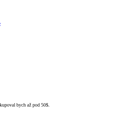
e
akupoval bych až pod 50$.