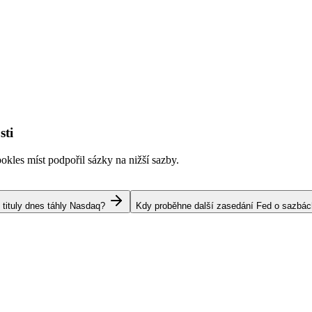
sti
kles míst podpořil sázky na nižší sazby.
 tituly dnes táhly Nasdaq?
Kdy proběhne další zasedání Fed o sazbá