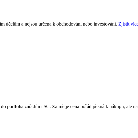
ním účelům a nejsou určena k obchodování nebo investování.
Zjistit víc
o portfolia zařadím i
$C
. Za mě je cena pořád pěkná k nákupu, ale n