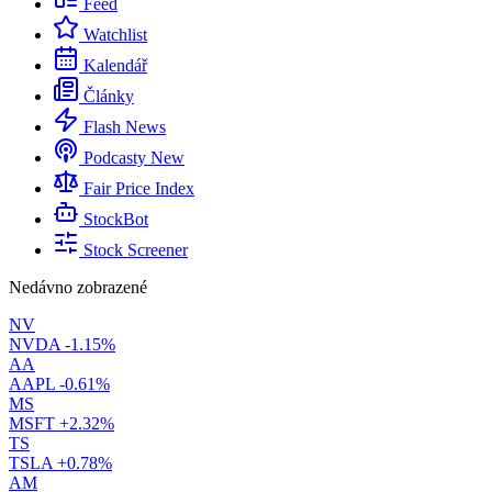
Feed
Watchlist
Kalendář
Články
Flash News
Podcasty
New
Fair Price Index
StockBot
Stock Screener
Nedávno zobrazené
NV
NVDA
-1.15%
AA
AAPL
-0.61%
MS
MSFT
+2.32%
TS
TSLA
+0.78%
AM