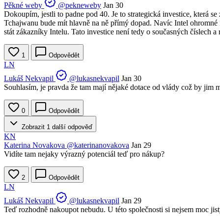
Pěkné weby
@pekneweby
Jan 30
Dokoupím, jestli to padne pod 40. Je to strategická investice, která s
Tchajwanu bude mít hlavně na ně přímý dopad. Navíc Intel ohromné 
stát zákazníky Intelu. Tato investice není tedy o současných číslech a
1
Odpovědět
LN
Lukáš Nekvapil
@lukasnekvapil
Jan 30
Souhlasím, je pravda že tam mají nějaké dotace od vlády což by jim
0
Odpovědět
Zobrazit 1 další odpověď
KN
Katerina Novakova
@katerinanovakova
Jan 29
Vidíte tam nejaky výrazný potenciál teď pro nákup?
2
Odpovědět
LN
Lukáš Nekvapil
@lukasnekvapil
Jan 29
Teď rozhodně nakoupot nebudu. U této společnosti si nejsem moc jis