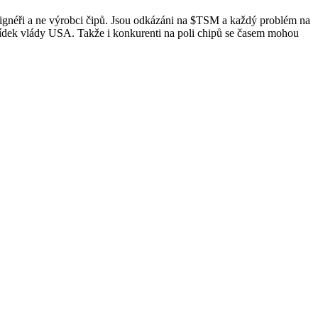
signéři a ne výrobci čipů. Jsou odkázáni na
$TSM
a každý problém na
ídek vlády USA. Takže i konkurenti na poli chipů se časem mohou