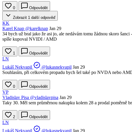
0
Odpovědět
Zobrazit 1 další odpověď
KK
Karel Knap
@karelknap
Jan 29
34 bych už bral jako že asi jo, ale nedávám tomu žádnou skoro šanci - 
spíše kupoval NVIDI / AMD
1
Odpovědět
LN
Lukáš Nekvapil
@lukasnekvapil
Jan 29
Souhlasím, při celkovém propadu bych šel také po NVDA nebo AM
0
Odpovědět
VP
Vladislav Pisa
@vladislavpisa
Jan 29
Taky 30. Měl sem průměrnou nakupku kolem 28 a prodal poměrně brzo,
2
Odpovědět
LN
Lukáš Nekvapil
@lukasnekvapil
Jan 29