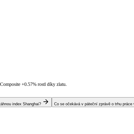
i Composite
+0.57%
rostl díky zlatu.
s táhnou index Shanghai?
Co se očekává v páteční zprávě o trhu práce