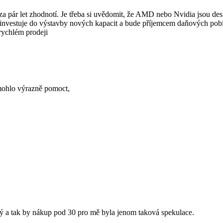
e za pár let zhodnotí. Je třeba si uvědomit, že AMD nebo Nvidia jsou de
investuje do výstavby nových kapacit a bude příjemcem daňových pob
 rychlém prodeji
 mohlo výrazně pomoct,
tý a tak by nákup pod 30 pro mě byla jenom taková spekulace.