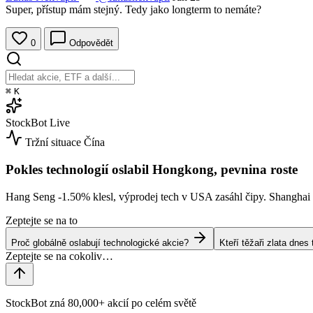
Super, přístup mám stejný. Tedy jako longterm to nemáte?
0
Odpovědět
⌘
K
StockBot
Live
Tržní situace
Čína
Pokles technologií oslabil Hongkong, pevnina roste
Hang Seng
-1.50%
klesl, výprodej tech v USA zasáhl čipy. Shangha
Zeptejte se na to
Proč globálně oslabují technologické akcie?
Kteří těžaři zlata dne
StockBot zná 80,000+ akcií po celém světě