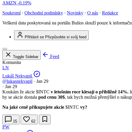
AMZN
-0.19%
Soukromí
·
Obchodní podmínky
·
Novinky
·
O nás
·
Redakce
Veškerá data poskytovaná na portálu Bulios slouží pouze k informač
Přihlásit se
Přizpůsobte si svůj feed
Feed
Toggle Sidebar
Komunita
LN
Lukáš Nekvapil
@lukasnekvapil
·
Jan 29
·
Jan 29
Koukám že akcie
$INTC
v letošním roce klesají o přibližně 14%.
I
by se akcie dostala
pod cenu 30$
, tak bych možná přemýšlel o nákup
Na jaké ceně přikupujete akcie
$INTC
vy?
15
62
PW